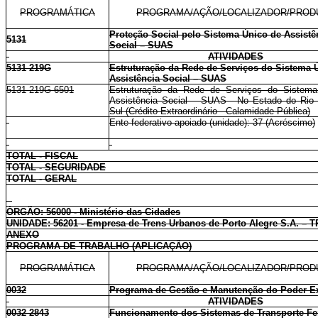
PROGRAMÁTICA
PROGRAMA/AÇÃO/LOCALIZADOR/PROD
Proteção Social pelo Sistema Único de Assistê
5131
Social – SUAS
ATIVIDADES
5131 219G
Estruturação da Rede de Serviços do Sistema 
Assistência Social – SUAS
5131 219G 6501
Estruturação da Rede de Serviços do Sistem
Assistência Social – SUAS - No Estado do Rio
Sul (Crédito Extraordinário - Calamidade Pública)
Ente federativo apoiado (unidade): 37 (Acréscimo)
TOTAL - FISCAL
TOTAL - SEGURIDADE
TOTAL - GERAL
ÓRGÃO: 56000 - Ministério das Cidades
UNIDADE: 56201 - Empresa de Trens Urbanos de Porto Alegre S.A. –
ANEXO
PROGRAMA DE TRABALHO (APLICAÇÃO)
PROGRAMÁTICA
PROGRAMA/AÇÃO/LOCALIZADOR/PROD
0032
Programa de Gestão e Manutenção do Poder E
ATIVIDADES
0032 2843
Funcionamento dos Sistemas de Transporte Fer