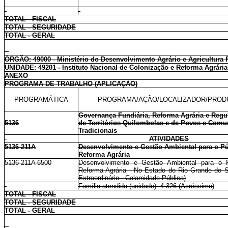
TOTAL - FISCAL
TOTAL - SEGURIDADE
TOTAL - GERAL
ÓRGÃO: 49000 - Ministério do Desenvolvimento Agrário e Agricultura 
UNIDADE: 49201 - Instituto Nacional de Colonização e Reforma Agrári
ANEXO
PROGRAMA DE TRABALHO (APLICAÇÃO)
PROGRAMÁTICA
PROGRAMA/AÇÃO/LOCALIZADOR/PROD
Governança Fundiária, Reforma Agrária e Regu
5136
de Territórios Quilombolas e de Povos e Com
Tradicionais
ATIVIDADES
5136 211A
Desenvolvimento e Gestão Ambiental para o Pú
Reforma Agrária
5136 211A 6500
Desenvolvimento e Gestão Ambiental para o 
Reforma Agrária - No Estado do Rio Grande do Su
Extraordinário - Calamidade Pública)
Família atendida (unidade): 4.326 (Acréscimo)
TOTAL - FISCAL
TOTAL - SEGURIDADE
TOTAL - GERAL