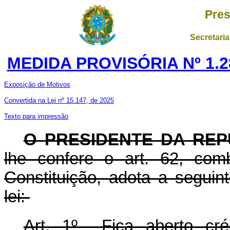
Pres
Secretaria
MEDIDA PROVISÓRIA Nº 1.2
Exposição de Motivos
Convertida na Lei nº 15.147, de 2025
Texto para impressão
O
PRESIDENTE DA REP
lhe confere o art. 62, com
Constituição, adota a seguin
lei:
Art. 1º Fica aberto créd