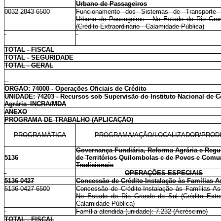
Urbano de Passageiros
0032 2843 6500
Funcionamento dos Sistemas de Transporte F
Urbano de Passageiros - No Estado do Rio Gra
(Crédito Extraordinário - Calamidade Pública)
TOTAL - FISCAL
TOTAL - SEGURIDADE
TOTAL - GERAL
ÓRGÃO: 74000 - Operações Oficiais de Crédito
UNIDADE: 74203 - Recursos sob Supervisão do Instituto Nacional de 
Agrária–INCRA/MDA
ANEXO
PROGRAMA DE TRABALHO (APLICAÇÃO)
PROGRAMÁTICA
PROGRAMA/AÇÃO/LOCALIZADOR/PROD
Governança Fundiária, Reforma Agrária e Regu
5136
de Territórios Quilombolas e de Povos e Com
Tradicionais
OPERAÇÕES ESPECIAIS
5136 0427
Concessão de Crédito-Instalação às Famílias 
5136 0427 6500
Concessão de Crédito-Instalação às Famílias As
No Estado do Rio Grande do Sul (Crédito Extrao
Calamidade Pública)
Família atendida (unidade): 7.232 (Acréscimo)
TOTAL - FISCAL