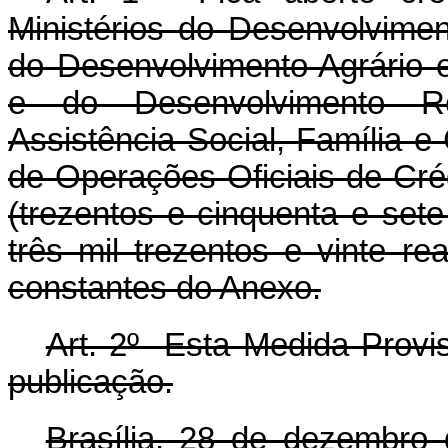
Ministérios do Desenvolvimen
do Desenvolvimento Agrário e 
e do Desenvolvimento Re
Assistência Social, Família 
de Operações Oficiais de Cré
(trezentos e cinquenta e set
três mil trezentos e vinte r
constantes do Anexo.
Art. 2º Esta Medida Provis
publicação.
Brasília, 28 de dezembro