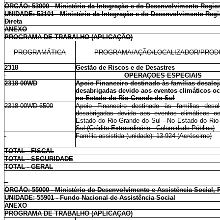
ÓRGÃO: 53000 - Ministério da Integração e do Desenvolvimento Regio
UNIDADE: 53101 - Ministério da Integração e do Desenvolvimento Regi
Direta
ANEXO
PROGRAMA DE TRABALHO (APLICAÇÃO)
PROGRAMÁTICA
PROGRAMA/AÇÃO/LOCALIZADOR/PROD
2318
Gestão de Riscos e de Desastres
OPERAÇÕES ESPECIAIS
2318 00WD
Apoio Financeiro destinado às famílias desalo
desabrigadas devido aos eventos climáticos oc
no Estado do Rio Grande do Sul
2318 00WD 6500
Apoio Financeiro destinado às famílias desa
desabrigadas devido aos eventos climáticos oc
Estado do Rio Grande do Sul - No Estado do Rio
Sul (Crédito Extraordinário - Calamidade Pública)
Família assistida (unidade): 13.924 (Acréscimo)
TOTAL - FISCAL
TOTAL - SEGURIDADE
TOTAL - GERAL
ÓRGÃO: 55000 - Ministério do Desenvolvimento e Assistência Social,
UNIDADE: 55901 - Fundo Nacional de Assistência Social
ANEXO
PROGRAMA DE TRABALHO (APLICAÇÃO)