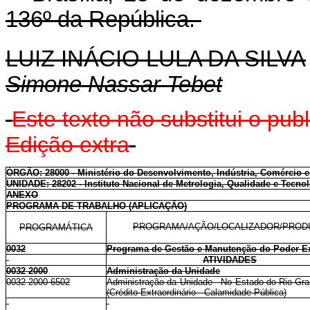
136º da República.
LUIZ INÁCIO LULA DA SILVA
Simone Nassar Tebet
Este texto não substitui o pu
Edição extra
ÓRGÃO: 28000 - Ministério do Desenvolvimento, Indústria, Comércio e
UNIDADE: 28202 - Instituto Nacional de Metrologia, Qualidade e Tecn
ANEXO
PROGRAMA DE TRABALHO (APLICAÇÃO)
PROGRAMA/AÇÃO/LOCALIZADOR/PROD
PROGRAMÁTICA
0032
Programa de Gestão e Manutenção do Poder E
ATIVIDADES
0032 2000
Administração da Unidade
0032 2000 6502
Administração da Unidade - No Estado do Rio Gra
(Crédito Extraordinário - Calamidade Pública)