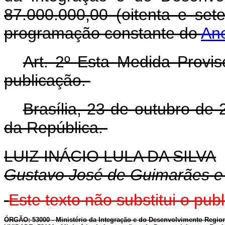
87.000.000,00 (oitenta e set
programação constante do
An
Art. 2º Esta Medida Provis
publicação.
Brasília, 23 de outubro de
da República.
LUIZ INÁCIO LULA DA SILVA
Gustavo José de Guimarães e
Este texto não substitui o pu
ÓRGÃO: 53000 - Ministério da Integração e do Desenvolvimento Regio