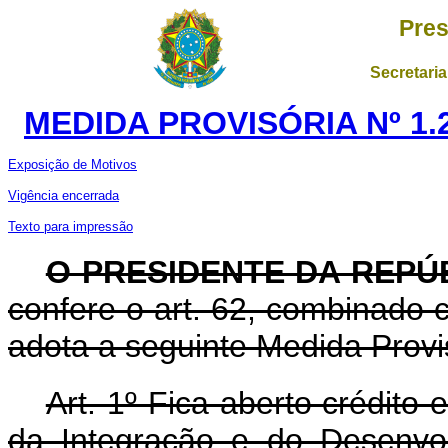
Pres
Secretaria
MEDIDA PROVISÓRIA Nº 1.
Exposição de Motivos
Vigência encerrada
Texto para impressão
O PRESIDENTE DA REPÚ
confere o art. 62, combinado c
adota a seguinte Medida Provis
Art. 1º Fica aberto crédito 
da Integração e do Desenvo