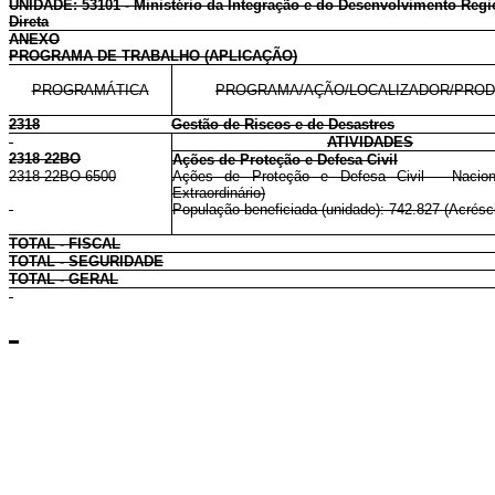
UNIDADE: 53101 - Ministério da Integração e do Desenvolvimento Regi
Direta
ANEXO
PROGRAMA DE TRABALHO (APLICAÇÃO)
PROGRAMÁTICA
PROGRAMA/AÇÃO/LOCALIZADOR/PRO
2318
Gestão de Riscos e de Desastres
ATIVIDADES
2318 22BO
Ações de Proteção e Defesa Civil
2318 22BO 6500
Ações de Proteção e Defesa Civil - Naciona
Extraordinário)
População beneficiada (unidade): 742.827 (Acrésc
TOTAL - FISCAL
TOTAL - SEGURIDADE
TOTAL - GERAL