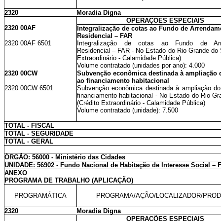
2320
Moradia Digna
OPERAÇÕES ESPECIAIS
2320 00AF
Integralização de cotas ao Fundo de Arrendam
Residencial – FAR
2320 00AF 6501
Integralização de cotas ao Fundo de Arr
Residencial – FAR - No Estado do Rio Grande do S
Extraordinário - Calamidade Pública)
Volume contratado (unidades por ano): 4.000
2320 00CW
Subvenção econômica destinada à ampliação 
ao financiamento habitacional
2320 00CW 6501
Subvenção econômica destinada à ampliação do
financiamento habitacional - No Estado do Rio Gr
(Crédito Extraordinário - Calamidade Pública)
Volume contratado (unidade): 7.500
TOTAL - FISCAL
TOTAL - SEGURIDADE
TOTAL - GERAL
ÓRGÃO: 56000 - Ministério das Cidades
UNIDADE: 56902 - Fundo Nacional de Habitação de Interesse Social – 
ANEXO
PROGRAMA DE TRABALHO (APLICAÇÃO)
PROGRAMÁTICA
PROGRAMA/AÇÃO/LOCALIZADOR/PRO
2320
Moradia Digna
OPERAÇÕES ESPECIAIS