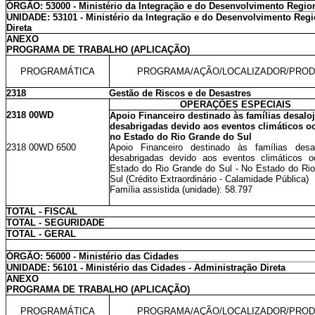
ÓRGÃO: 53000 - Ministério da Integração e do Desenvolvimento Regio
UNIDADE: 53101 - Ministério da Integração e do Desenvolvimento Regi
Direta
ANEXO
PROGRAMA DE TRABALHO (APLICAÇÃO)
PROGRAMÁTICA
PROGRAMA/AÇÃO/LOCALIZADOR/PRO
2318
Gestão de Riscos e de Desastres
OPERAÇÕES ESPECIAIS
2318 00WD
Apoio Financeiro destinado às famílias desalo
desabrigadas devido aos eventos climáticos o
no Estado do Rio Grande do Sul
2318 00WD 6500
Apoio Financeiro destinado às famílias desa
desabrigadas devido aos eventos climáticos o
Estado do Rio Grande do Sul - No Estado do Ri
Sul (Crédito Extraordinário - Calamidade Pública)
Família assistida (unidade): 58.797
TOTAL - FISCAL
TOTAL - SEGURIDADE
TOTAL - GERAL
ÓRGÃO: 56000 - Ministério das Cidades
UNIDADE: 56101 - Ministério das Cidades - Administração Direta
ANEXO
PROGRAMA DE TRABALHO (APLICAÇÃO)
PROGRAMÁTICA
PROGRAMA/AÇÃO/LOCALIZADOR/PRO