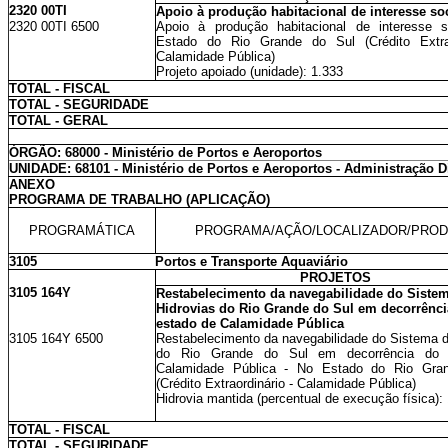
2320 00TI
Apoio à produção habitacional de interesse soc
2320 00TI 6500
Apoio à produção habitacional de interesse s
Estado do Rio Grande do Sul (Crédito Extrao
Calamidade Pública)
Projeto apoiado (unidade): 1.333
TOTAL - FISCAL
TOTAL - SEGURIDADE
TOTAL - GERAL
ÓRGÃO: 68000 - Ministério de Portos e Aeroportos
UNIDADE: 68101 - Ministério de Portos e Aeroportos - Administração D
ANEXO
PROGRAMA DE TRABALHO (APLICAÇÃO)
PROGRAMÁTICA
PROGRAMA/AÇÃO/LOCALIZADOR/PRO
3105
Portos e Transporte Aquaviário
PROJETOS
3105 164Y
Restabelecimento da navegabilidade do Siste
Hidrovias do Rio Grande do Sul em decorrênci
estado de Calamidade Pública
3105 164Y 6500
Restabelecimento da navegabilidade do Sistema d
do Rio Grande do Sul em decorrência do 
Calamidade Pública - No Estado do Rio Gra
(Crédito Extraordinário - Calamidade Pública)
Hidrovia mantida (percentual de execução física):
TOTAL - FISCAL
TOTAL - SEGURIDADE