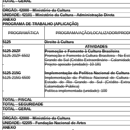
TOTAL - GERAL
ÓRGÃO: 42000 - Ministério da Cultura
UNIDADE: 42101 - Ministério da Cultura - Administração Direta
ANEXO
PROGRAMA DE TRABALHO (APLICAÇÃO)
PROGRAMÁTICA
PROGRAMA/AÇÃO/LOCALIZADOR/PROD
5125
Direito à Cultura
ATIVIDADES
5125 20ZF
Promoção e Fomento à Cultura Brasileira
5125 20ZF 6502
Promoção e Fomento à Cultura Brasileira - No Es
Grande do Sul (Crédito Extraordinário - Calamidad
Projeto apoiado (unidade): 10.181
5125 215G
Implementação da Política Nacional de Cultura
5125 215G 6500
Implementação da Política Nacional de Cultura
Estado do Rio Grande do Sul (Crédito Extrao
Calamidade Pública)
Política implementada (unidade): 100
TOTAL - FISCAL
TOTAL - SEGURIDADE
TOTAL - GERAL
ÓRGÃO: 42000 - Ministério da Cultura
UNIDADE: 42205 - Fundação Nacional de Artes
ANEXO