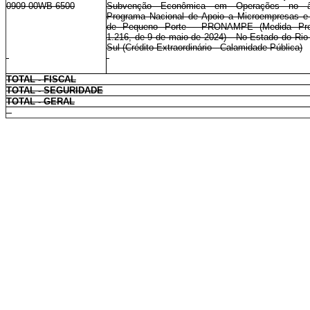
0909 00WB 6500
Subvenção Econômica em Operações no â
Programa Nacional de Apoio a Microempresas 
de Pequeno Porte - PRONAMPE (Medida Prov
1.216, de 9 de maio de 2024) - No Estado do Rio
Sul (Crédito Extraordinário - Calamidade Pública)
TOTAL - FISCAL
TOTAL - SEGURIDADE
TOTAL - GERAL