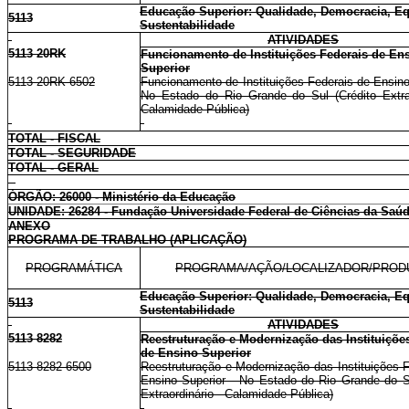
Educação Superior: Qualidade, Democracia, E
5113
Sustentabilidade
ATIVIDADES
5113 20RK
Funcionamento de Instituições Federais de En
Superior
5113 20RK 6502
Funcionamento de Instituições Federais de Ensino
No Estado do Rio Grande do Sul (Crédito Extrao
Calamidade Pública)
TOTAL - FISCAL
TOTAL - SEGURIDADE
TOTAL - GERAL
ÓRGÃO: 26000 - Ministério da Educação
UNIDADE: 26284 - Fundação Universidade Federal de Ciências da Saúd
ANEXO
PROGRAMA DE TRABALHO (APLICAÇÃO)
PROGRAMÁTICA
PROGRAMA/AÇÃO/LOCALIZADOR/PROD
Educação Superior: Qualidade, Democracia, E
5113
Sustentabilidade
ATIVIDADES
5113 8282
Reestruturação e Modernização das Instituiçõe
de Ensino Superior
5113 8282 6500
Reestruturação e Modernização das Instituições 
Ensino Superior - No Estado do Rio Grande do Su
Extraordinário - Calamidade Pública)