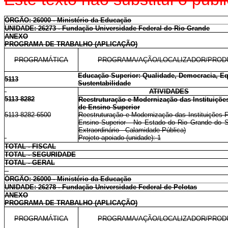
ÓRGÃO: 26000 - Ministério da Educação
UNIDADE: 26273 - Fundação Universidade Federal do Rio Grande
ANEXO
PROGRAMA DE TRABALHO (APLICAÇÃO)
PROGRAMÁTICA
PROGRAMA/AÇÃO/LOCALIZADOR/PROD
Educação Superior: Qualidade, Democracia, E
5113
Sustentabilidade
ATIVIDADES
5113 8282
Reestruturação e Modernização das Instituiçõe
de Ensino Superior
5113 8282 6500
Reestruturação e Modernização das Instituições 
Ensino Superior - No Estado do Rio Grande do Su
Extraordinário - Calamidade Pública)
Projeto apoiado (unidade): 1
TOTAL - FISCAL
TOTAL - SEGURIDADE
TOTAL - GERAL
ÓRGÃO: 26000 - Ministério da Educação
UNIDADE: 26278 - Fundação Universidade Federal de Pelotas
ANEXO
PROGRAMA DE TRABALHO (APLICAÇÃO)
PROGRAMÁTICA
PROGRAMA/AÇÃO/LOCALIZADOR/PROD