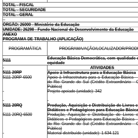
TOTAL - FISCAL
TOTAL - SEGURIDADE
TOTAL - GERAL
ÓRGÃO: 26000 - Ministério da Educação
UNIDADE: 26298 - Fundo Nacional de Desenvolvimento da Educação
ANEXO
PROGRAMA DE TRABALHO (APLICAÇÃO)
PROGRAMÁTICA
PROGRAMA/AÇÃO/LOCALIZADOR/PROD
Educação Básica Democrática, com qualidade 
5111
equidade
ATIVIDADES
5111 20RP
Apoio à Infraestrutura para a Educação Básica
5111 20RP 6500
Apoio à Infraestrutura para a Educação Básica -
do Rio Grande do Sul (Crédito Extraordinário - 
Pública)
Projeto apoiado (unidade): 342
5111 20RQ
Produção, Aquisição e Distribuição de Livros e
Didáticos e Pedagógicos para Educação Básic
5111 20RQ 6500
Produção, Aquisição e Distribuição de Livros e
Didáticos e Pedagógicos para Educação Básica -
do Rio Grande do Sul (Crédito Extraordinário - 
Pública)
Material distribuído (unidade): 1.634.121