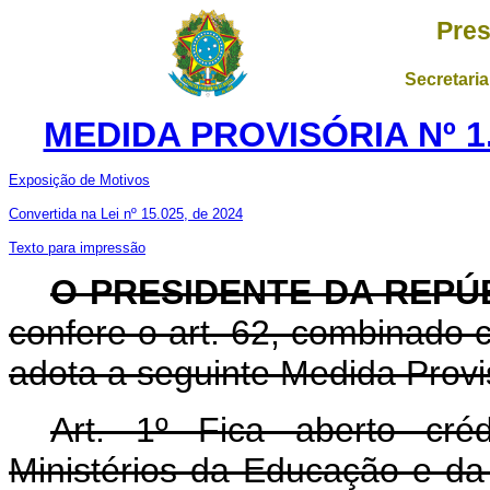
Pres
Secretaria
MEDIDA PROVISÓRIA Nº 1.
Exposição de Motivos
Convertida na Lei nº 15.025, de 2024
Texto para impressão
O PRESIDENTE DA REPÚ
confere o art. 62, combinado c
adota a seguinte Medida Provis
Art. 1º Fica aberto créd
Ministérios da Educação e da