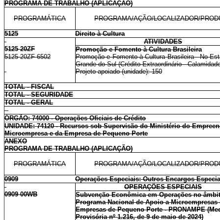
PROGRAMA DE TRABALHO (APLICAÇÃO)
PROGRAMÁTICA
PROGRAMA/AÇÃO/LOCALIZADOR/PROD
5125
Direito à Cultura
ATIVIDADES
5125 20ZF
Promoção e Fomento à Cultura Brasileira
5125 20ZF 6502
Promoção e Fomento à Cultura Brasileira - No Es
Grande do Sul (Crédito Extraordinário - Calamidad
Projeto apoiado (unidade): 150
TOTAL - FISCAL
TOTAL - SEGURIDADE
TOTAL - GERAL
ÓRGÃO: 74000 - Operações Oficiais de Crédito
UNIDADE: 74120 - Recursos sob Supervisão do Ministério do Empree
Microempresa e da Empresa de Pequeno Porte
ANEXO
PROGRAMA DE TRABALHO (APLICAÇÃO)
PROGRAMÁTICA
PROGRAMA/AÇÃO/LOCALIZADOR/PROD
0909
Operações Especiais: Outros Encargos Especia
OPERAÇÕES ESPECIAIS
0909 00WB
Subvenção Econômica em Operações no âmbi
Programa Nacional de Apoio a Microempresas 
Empresas de Pequeno Porte - PRONAMPE (Me
Provisória nº 1.216, de 9 de maio de 2024)