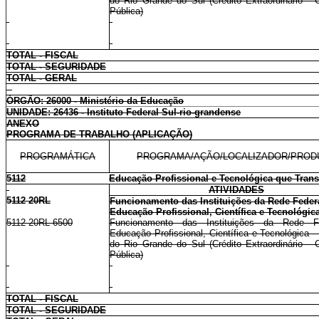
do Rio Grande do Sul (Crédito Extraordinário - 
Pública)
TOTAL - FISCAL
TOTAL - SEGURIDADE
TOTAL - GERAL
ÓRGÃO: 26000 - Ministério da Educação
UNIDADE: 26436 - Instituto Federal Sul-rio-grandense
ANEXO
PROGRAMA DE TRABALHO (APLICAÇÃO)
PROGRAMÁTICA
PROGRAMA/AÇÃO/LOCALIZADOR/PROD
5112
Educação Profissional e Tecnológica que Tran
ATIVIDADES
5112 20RL
Funcionamento das Instituições da Rede Feder
Educação Profissional, Científica e Tecnológic
5112 20RL 6500
Funcionamento das Instituições da Rede F
Educação Profissional, Científica e Tecnológica 
do Rio Grande do Sul (Crédito Extraordinário - 
Pública)
TOTAL - FISCAL
TOTAL - SEGURIDADE