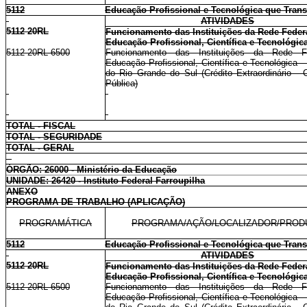
5112
Educação Profissional e Tecnológica que Tran
ATIVIDADES
5112 20RL
Funcionamento das Instituições da Rede Feder
Educação Profissional, Científica e Tecnológic
5112 20RL 6500
Funcionamento das Instituições da Rede F
Educação Profissional, Científica e Tecnológica 
do Rio Grande do Sul (Crédito Extraordinário - 
Pública)
TOTAL - FISCAL
TOTAL - SEGURIDADE
TOTAL - GERAL
ÓRGÃO: 26000 - Ministério da Educação
UNIDADE: 26420 - Instituto Federal Farroupilha
ANEXO
PROGRAMA DE TRABALHO (APLICAÇÃO)
PROGRAMÁTICA
PROGRAMA/AÇÃO/LOCALIZADOR/PROD
5112
Educação Profissional e Tecnológica que Tran
ATIVIDADES
5112 20RL
Funcionamento das Instituições da Rede Feder
Educação Profissional, Científica e Tecnológic
5112 20RL 6500
Funcionamento das Instituições da Rede F
Educação Profissional, Científica e Tecnológica 