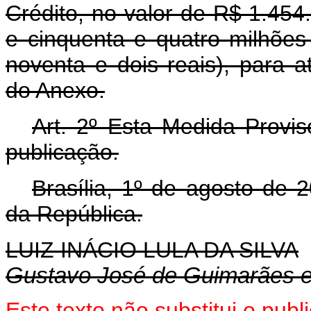
Crédito, no valor de R$ 1.454
e cinquenta e quatro milhões
noventa e dois reais), para 
do Anexo.
Art. 2º Esta Medida Provis
publicação.
Brasília, 1º de agosto de 
da República.
LUIZ INÁCIO LULA DA SILVA
Gustavo José de Guimarães 
Este texto não substitui o pub