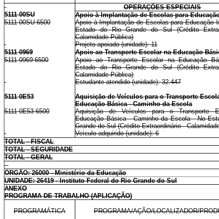
OPERAÇÕES ESPECIAIS
5111 00SU
Apoio à Implantação de Escolas para Educação 
5111 00SU 6500
Apoio à Implantação de Escolas para Educação In
Estado do Rio Grande do Sul (Crédito Extrao
Calamidade Pública)
Projeto apoiado (unidade): 11
5111 0969
Apoio ao Transporte Escolar na Educação Bási
5111 0969 6500
Apoio ao Transporte Escolar na Educação Bá
Estado do Rio Grande do Sul (Crédito Extrao
Calamidade Pública)
Estudante atendido (unidade): 32.447
5111 0E53
Aquisição de Veículos para o Transporte Escol
Educação Básica - Caminho da Escola
5111 0E53 6500
Aquisição de Veículos para o Transporte E
Educação Básica - Caminho da Escola - No Est
Grande do Sul (Crédito Extraordinário - Calamidad
Veículo adquirido (unidade): 6
TOTAL - FISCAL
TOTAL - SEGURIDADE
TOTAL - GERAL
ÓRGÃO: 26000 - Ministério da Educação
UNIDADE: 26419 - Instituto Federal do Rio Grande do Sul
ANEXO
PROGRAMA DE TRABALHO (APLICAÇÃO)
PROGRAMÁTICA
PROGRAMA/AÇÃO/LOCALIZADOR/PROD