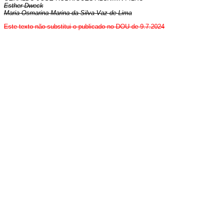
Esther Dweck
Maria Osmarina Marina da Silva Vaz de Lima
Este texto não substitui o publicado no DOU de 9.7.2024