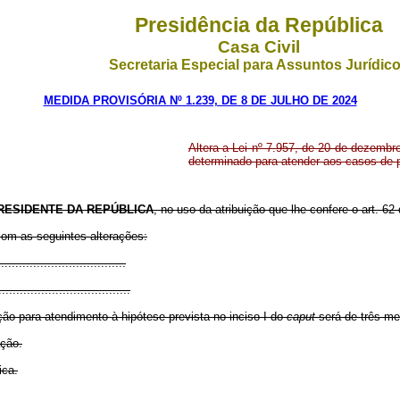
Presidência da República
Casa Civil
Secretaria Especial para Assuntos Jurídic
MEDIDA PROVISÓRIA Nº 1.239, DE 8 DE JULHO DE 2024
Altera a Lei nº 7.957, de 20 de dezembr
determinado para atender aos casos de p
RESIDENTE DA REPÚBLICA
, no uso da atribuição que lhe confere o art. 62
com as seguintes alterações:
...................................
.....................................
o para atendimento à hipótese prevista no inciso I do
caput
será de três me
ação.
ica.