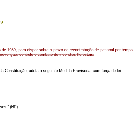
os
o de 1989, para dispor sobre o prazo de recontratação de pessoal por tempo
revenção, controle e combate de incêndios florestais.
 da Constituição, adota a seguinte Medida Provisória, com força de lei:
ses.” (NR)