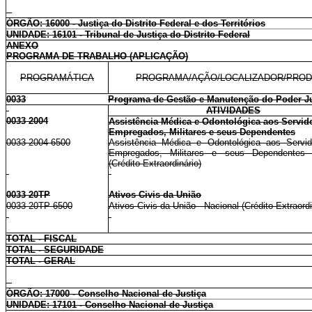
ÓRGÃO: 16000 - Justiça do Distrito Federal e dos Territórios
UNIDADE: 16101 - Tribunal de Justiça do Distrito Federal
ANEXO
PROGRAMA DE TRABALHO (APLICAÇÃO)
PROGRAMÁTICA
PROGRAMA/AÇÃO/LOCALIZADOR/PRO
0033
Programa de Gestão e Manutenção do Poder Ju
ATIVIDADES
0033 2004
Assistência Médica e Odontológica aos Servido
Empregados, Militares e seus Dependentes
0033 2004 6500
Assistência Médica e Odontológica aos Servid
Empregados, Militares e seus Dependentes 
(Crédito Extraordinário)
0033 20TP
Ativos Civis da União
0033 20TP 6500
Ativos Civis da União - Nacional (Crédito Extraordi
TOTAL - FISCAL
TOTAL - SEGURIDADE
TOTAL - GERAL
ÓRGÃO: 17000 - Conselho Nacional de Justiça
UNIDADE: 17101 - Conselho Nacional de Justiça