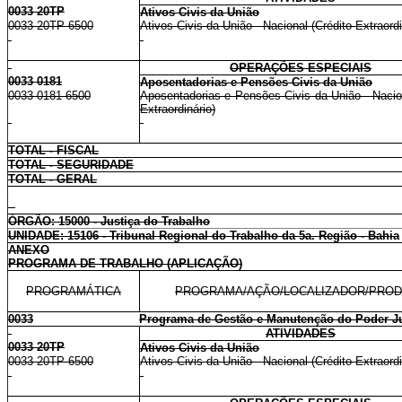
0033 20TP
Ativos Civis da União
0033 20TP 6500
Ativos Civis da União - Nacional (Crédito Extraordi
OPERAÇÕES ESPECIAIS
0033 0181
Aposentadorias e Pensões Civis da União
0033 0181 6500
Aposentadorias e Pensões Civis da União - Nacion
Extraordinário)
TOTAL - FISCAL
TOTAL - SEGURIDADE
TOTAL - GERAL
ÓRGÃO: 15000 - Justiça do Trabalho
UNIDADE: 15106 - Tribunal Regional do Trabalho da 5a. Região - Bahia
ANEXO
PROGRAMA DE TRABALHO (APLICAÇÃO)
PROGRAMÁTICA
PROGRAMA/AÇÃO/LOCALIZADOR/PRO
0033
Programa de Gestão e Manutenção do Poder Ju
ATIVIDADES
0033 20TP
Ativos Civis da União
0033 20TP 6500
Ativos Civis da União - Nacional (Crédito Extraordi