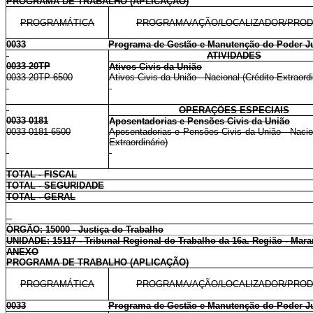
PROGRAMA DE TRABALHO (APLICAÇÃO)
PROGRAMÁTICA
PROGRAMA/AÇÃO/LOCALIZADOR/PRO
0033
Programa de Gestão e Manutenção do Poder Ju
ATIVIDADES
0033 20TP
Ativos Civis da União
0033 20TP 6500
Ativos Civis da União - Nacional (Crédito Extraordi
OPERAÇÕES ESPECIAIS
0033 0181
Aposentadorias e Pensões Civis da União
0033 0181 6500
Aposentadorias e Pensões Civis da União - Nacion
Extraordinário)
TOTAL - FISCAL
TOTAL - SEGURIDADE
TOTAL - GERAL
ÓRGÃO: 15000 - Justiça do Trabalho
UNIDADE: 15117 - Tribunal Regional do Trabalho da 16a. Região - Mar
ANEXO
PROGRAMA DE TRABALHO (APLICAÇÃO)
PROGRAMÁTICA
PROGRAMA/AÇÃO/LOCALIZADOR/PRO
0033
Programa de Gestão e Manutenção do Poder Ju