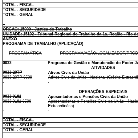
TOTAL - FISCAL
TOTAL - SEGURIDADE
TOTAL - GERAL
ÓRGÃO: 15000 - Justiça do Trabalho
UNIDADE: 15102 - Tribunal Regional do Trabalho da 1a. Região - Rio d
ANEXO
PROGRAMA DE TRABALHO (APLICAÇÃO)
PROGRAMÁTICA
PROGRAMA/AÇÃO/LOCALIZADOR/PRO
0033
Programa de Gestão e Manutenção do Poder Ju
ATIVIDADES
0033 20TP
Ativos Civis da União
0033 20TP 6500
Ativos Civis da União - Nacional (Crédito Extraordi
OPERAÇÕES ESPECIAIS
0033 0181
Aposentadorias e Pensões Civis da União
0033 0181 6500
Aposentadorias e Pensões Civis da União - Nacion
Extraordinário)
TOTAL - FISCAL
TOTAL - SEGURIDADE
TOTAL - GERAL