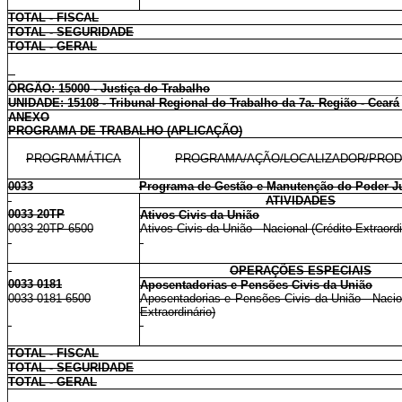
TOTAL - FISCAL
TOTAL - SEGURIDADE
TOTAL - GERAL
ÓRGÃO: 15000 - Justiça do Trabalho
UNIDADE: 15108 - Tribunal Regional do Trabalho da 7a. Região - Ceará
ANEXO
PROGRAMA DE TRABALHO (APLICAÇÃO)
PROGRAMÁTICA
PROGRAMA/AÇÃO/LOCALIZADOR/PRO
0033
Programa de Gestão e Manutenção do Poder Ju
ATIVIDADES
0033 20TP
Ativos Civis da União
0033 20TP 6500
Ativos Civis da União - Nacional (Crédito Extraordi
OPERAÇÕES ESPECIAIS
0033 0181
Aposentadorias e Pensões Civis da União
0033 0181 6500
Aposentadorias e Pensões Civis da União - Nacion
Extraordinário)
TOTAL - FISCAL
TOTAL - SEGURIDADE
TOTAL - GERAL