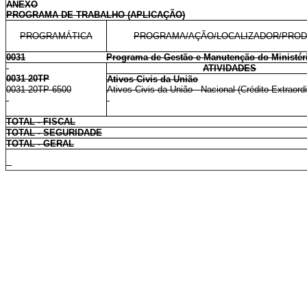
ANEXO
PROGRAMA DE TRABALHO (APLICAÇÃO)
PROGRAMÁTICA
PROGRAMA/AÇÃO/LOCALIZADOR/PRO
0031
Programa de Gestão e Manutenção do Ministér
ATIVIDADES
0031 20TP
Ativos Civis da União
0031 20TP 6500
Ativos Civis da União - Nacional (Crédito Extraordi
TOTAL - FISCAL
TOTAL - SEGURIDADE
TOTAL - GERAL