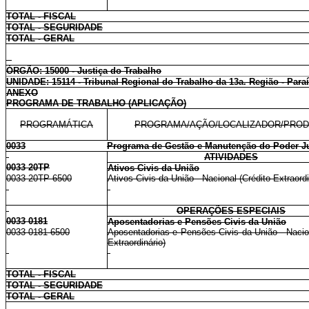
TOTAL - FISCAL
TOTAL - SEGURIDADE
TOTAL - GERAL
ÓRGÃO: 15000 - Justiça do Trabalho
UNIDADE: 15114 - Tribunal Regional do Trabalho da 13a. Região - Para
ANEXO
PROGRAMA DE TRABALHO (APLICAÇÃO)
PROGRAMÁTICA
PROGRAMA/AÇÃO/LOCALIZADOR/PRO
0033
Programa de Gestão e Manutenção do Poder Ju
ATIVIDADES
0033 20TP
Ativos Civis da União
0033 20TP 6500
Ativos Civis da União - Nacional (Crédito Extraordi
OPERAÇÕES ESPECIAIS
0033 0181
Aposentadorias e Pensões Civis da União
0033 0181 6500
Aposentadorias e Pensões Civis da União - Nacion
Extraordinário)
TOTAL - FISCAL
TOTAL - SEGURIDADE
TOTAL - GERAL