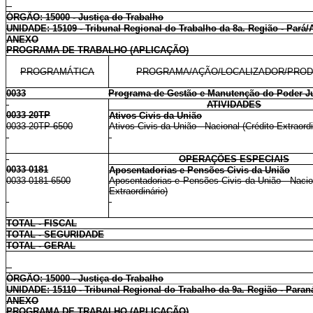
ÓRGÃO: 15000 - Justiça do Trabalho
UNIDADE: 15109 - Tribunal Regional do Trabalho da 8a. Região - Pará
ANEXO
PROGRAMA DE TRABALHO (APLICAÇÃO)
PROGRAMÁTICA
PROGRAMA/AÇÃO/LOCALIZADOR/PRO
0033
Programa de Gestão e Manutenção do Poder Ju
ATIVIDADES
0033 20TP
Ativos Civis da União
0033 20TP 6500
Ativos Civis da União - Nacional (Crédito Extraordi
OPERAÇÕES ESPECIAIS
0033 0181
Aposentadorias e Pensões Civis da União
0033 0181 6500
Aposentadorias e Pensões Civis da União - Nacion
Extraordinário)
TOTAL - FISCAL
TOTAL - SEGURIDADE
TOTAL - GERAL
ÓRGÃO: 15000 - Justiça do Trabalho
UNIDADE: 15110 - Tribunal Regional do Trabalho da 9a. Região - Paran
ANEXO
PROGRAMA DE TRABALHO (APLICAÇÃO)