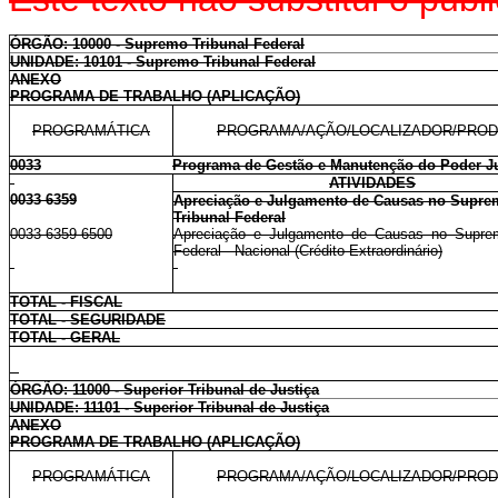
ÓRGÃO: 10000 - Supremo Tribunal Federal
UNIDADE: 10101 - Supremo Tribunal Federal
ANEXO
PROGRAMA DE TRABALHO (APLICAÇÃO)
PROGRAMÁTICA
PROGRAMA/AÇÃO/LOCALIZADOR/PRO
0033
Programa de Gestão e Manutenção do Poder Ju
ATIVIDADES
0033 6359
Apreciação e Julgamento de Causas no Supr
Tribunal Federal
0033 6359 6500
Apreciação e Julgamento de Causas no Suprem
Federal - Nacional (Crédito Extraordinário)
TOTAL - FISCAL
TOTAL - SEGURIDADE
TOTAL - GERAL
ÓRGÃO: 11000 - Superior Tribunal de Justiça
UNIDADE: 11101 - Superior Tribunal de Justiça
ANEXO
PROGRAMA DE TRABALHO (APLICAÇÃO)
PROGRAMÁTICA
PROGRAMA/AÇÃO/LOCALIZADOR/PRO