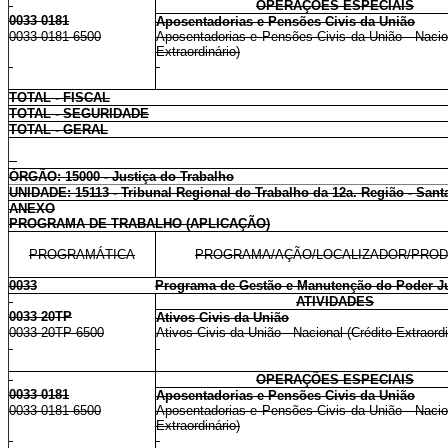
OPERAÇÕES ESPECIAIS
0033 0181
Aposentadorias e Pensões Civis da União
0033 0181 6500
Aposentadorias e Pensões Civis da União - Nacion
Extraordinário)
TOTAL - FISCAL
TOTAL - SEGURIDADE
TOTAL - GERAL
ÓRGÃO: 15000 - Justiça do Trabalho
UNIDADE: 15113 - Tribunal Regional do Trabalho da 12a. Região - Sant
ANEXO
PROGRAMA DE TRABALHO (APLICAÇÃO)
PROGRAMÁTICA
PROGRAMA/AÇÃO/LOCALIZADOR/PRO
0033
Programa de Gestão e Manutenção do Poder Ju
ATIVIDADES
0033 20TP
Ativos Civis da União
0033 20TP 6500
Ativos Civis da União - Nacional (Crédito Extraordi
OPERAÇÕES ESPECIAIS
0033 0181
Aposentadorias e Pensões Civis da União
0033 0181 6500
Aposentadorias e Pensões Civis da União - Nacion
Extraordinário)