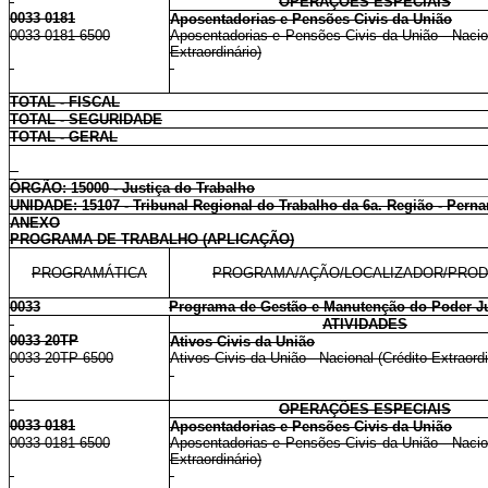
OPERAÇÕES ESPECIAIS
0033 0181
Aposentadorias e Pensões Civis da União
0033 0181 6500
Aposentadorias e Pensões Civis da União - Nacion
Extraordinário)
TOTAL - FISCAL
TOTAL - SEGURIDADE
TOTAL - GERAL
ÓRGÃO: 15000 - Justiça do Trabalho
UNIDADE: 15107 - Tribunal Regional do Trabalho da 6a. Região - Per
ANEXO
PROGRAMA DE TRABALHO (APLICAÇÃO)
PROGRAMÁTICA
PROGRAMA/AÇÃO/LOCALIZADOR/PRO
0033
Programa de Gestão e Manutenção do Poder Ju
ATIVIDADES
0033 20TP
Ativos Civis da União
0033 20TP 6500
Ativos Civis da União - Nacional (Crédito Extraordi
OPERAÇÕES ESPECIAIS
0033 0181
Aposentadorias e Pensões Civis da União
0033 0181 6500
Aposentadorias e Pensões Civis da União - Nacion
Extraordinário)