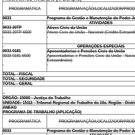
PROGRAMÁTICA
PROGRAMA/AÇÃO/LOCALIZADOR/PRO
0033
Programa de Gestão e Manutenção do Poder Ju
ATIVIDADES
0033 20TP
Ativos Civis da União
0033 20TP 6500
Ativos Civis da União - Nacional (Crédito Extraordi
OPERAÇÕES ESPECIAIS
0033 0181
Aposentadorias e Pensões Civis da União
0033 0181 6500
Aposentadorias e Pensões Civis da União - Nacion
Extraordinário)
TOTAL - FISCAL
TOTAL - SEGURIDADE
TOTAL - GERAL
ÓRGÃO: 15000 - Justiça do Trabalho
UNIDADE: 15111 - Tribunal Regional do Trabalho da 10a. Região - Distr
ANEXO
PROGRAMA DE TRABALHO (APLICAÇÃO)
PROGRAMÁTICA
PROGRAMA/AÇÃO/LOCALIZADOR/PRO
0033
Programa de Gestão e Manutenção do Poder Ju