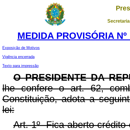
Pres
Secretaria
MEDIDA PROVISÓRIA Nº 1
Exposição de Motivos
Vigência encerrada
Texto para impressão
O PRESIDENTE DA REP
lhe confere o art. 62, com
Constituição, adota a seguin
lei:
Art. 1º Fica aberto crédito