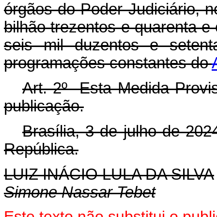
órgãos do Poder Judiciário, 
bilhão trezentos e quarenta e 
seis mil duzentos e setent
programações constantes do
Art. 2º Esta Medida Provis
publicação.
Brasília, 3 de julho de 20
República.
LUIZ INÁCIO LULA DA SILVA
Simone Nassar Tebet
Este texto não substitui o pu