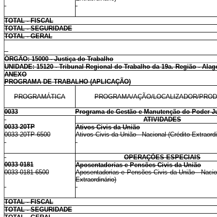
TOTAL - FISCAL
TOTAL - SEGURIDADE
TOTAL - GERAL
ÓRGÃO: 15000 - Justiça do Trabalho
UNIDADE: 15120 - Tribunal Regional do Trabalho da 19a. Região - Alag
ANEXO
PROGRAMA DE TRABALHO (APLICAÇÃO)
PROGRAMÁTICA
PROGRAMA/AÇÃO/LOCALIZADOR/PRO
0033
Programa de Gestão e Manutenção do Poder Ju
ATIVIDADES
0033 20TP
Ativos Civis da União
0033 20TP 6500
Ativos Civis da União - Nacional (Crédito Extraordi
OPERAÇÕES ESPECIAIS
0033 0181
Aposentadorias e Pensões Civis da União
0033 0181 6500
Aposentadorias e Pensões Civis da União - Nacion
Extraordinário)
TOTAL - FISCAL
TOTAL - SEGURIDADE