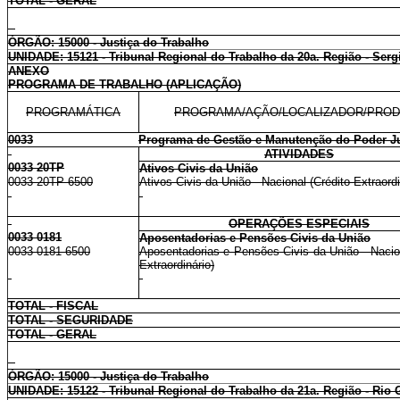
TOTAL - GERAL
ÓRGÃO: 15000 - Justiça do Trabalho
UNIDADE: 15121 - Tribunal Regional do Trabalho da 20a. Região - Serg
ANEXO
PROGRAMA DE TRABALHO (APLICAÇÃO)
PROGRAMÁTICA
PROGRAMA/AÇÃO/LOCALIZADOR/PRO
0033
Programa de Gestão e Manutenção do Poder Ju
ATIVIDADES
0033 20TP
Ativos Civis da União
0033 20TP 6500
Ativos Civis da União - Nacional (Crédito Extraordi
OPERAÇÕES ESPECIAIS
0033 0181
Aposentadorias e Pensões Civis da União
0033 0181 6500
Aposentadorias e Pensões Civis da União - Nacion
Extraordinário)
TOTAL - FISCAL
TOTAL - SEGURIDADE
TOTAL - GERAL
ÓRGÃO: 15000 - Justiça do Trabalho
UNIDADE: 15122 - Tribunal Regional do Trabalho da 21a. Região - Rio 