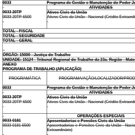
0033
Programa de Gestão e Manutenção do Poder Ju
ATIVIDADES
0033 20TP
Ativos Civis da União
0033 20TP 6500
Ativos Civis da União - Nacional (Crédito Extraordi
TOTAL - FISCAL
TOTAL - SEGURIDADE
TOTAL - GERAL
ÓRGÃO: 15000 - Justiça do Trabalho
UNIDADE: 15124 - Tribunal Regional do Trabalho da 23a. Região - Mat
ANEXO
PROGRAMA DE TRABALHO (APLICAÇÃO)
PROGRAMÁTICA
PROGRAMA/AÇÃO/LOCALIZADOR/PRO
0033
Programa de Gestão e Manutenção do Poder Ju
ATIVIDADES
0033 20TP
Ativos Civis da União
0033 20TP 6500
Ativos Civis da União - Nacional (Crédito Extraordi
OPERAÇÕES ESPECIAIS
0033 0181
Aposentadorias e Pensões Civis da União
0033 0181 6500
Aposentadorias e Pensões Civis da União - Nacion
Extraordinário)