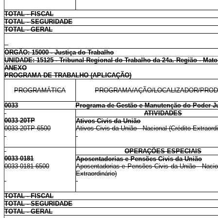
TOTAL - FISCAL
TOTAL - SEGURIDADE
TOTAL - GERAL
ÓRGÃO: 15000 - Justiça do Trabalho
UNIDADE: 15125 - Tribunal Regional do Trabalho da 24a. Região - Mat
ANEXO
PROGRAMA DE TRABALHO (APLICAÇÃO)
PROGRAMÁTICA
PROGRAMA/AÇÃO/LOCALIZADOR/PRO
0033
Programa de Gestão e Manutenção do Poder Ju
ATIVIDADES
0033 20TP
Ativos Civis da União
0033 20TP 6500
Ativos Civis da União - Nacional (Crédito Extraordi
OPERAÇÕES ESPECIAIS
0033 0181
Aposentadorias e Pensões Civis da União
0033 0181 6500
Aposentadorias e Pensões Civis da União - Nacion
Extraordinário)
TOTAL - FISCAL
TOTAL - SEGURIDADE
TOTAL - GERAL