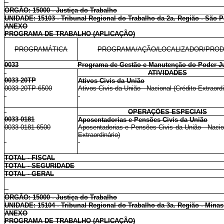
ÓRGÃO: 15000 - Justiça do Trabalho
UNIDADE: 15103 - Tribunal Regional do Trabalho da 2a. Região - São 
ANEXO
PROGRAMA DE TRABALHO (APLICAÇÃO)
PROGRAMÁTICA
PROGRAMA/AÇÃO/LOCALIZADOR/PRO
0033
Programa de Gestão e Manutenção do Poder Ju
ATIVIDADES
0033 20TP
Ativos Civis da União
0033 20TP 6500
Ativos Civis da União - Nacional (Crédito Extraordi
OPERAÇÕES ESPECIAIS
0033 0181
Aposentadorias e Pensões Civis da União
0033 0181 6500
Aposentadorias e Pensões Civis da União - Nacion
Extraordinário)
TOTAL - FISCAL
TOTAL - SEGURIDADE
TOTAL - GERAL
ÓRGÃO: 15000 - Justiça do Trabalho
UNIDADE: 15104 - Tribunal Regional do Trabalho da 3a. Região - Minas
ANEXO
PROGRAMA DE TRABALHO (APLICAÇÃO)