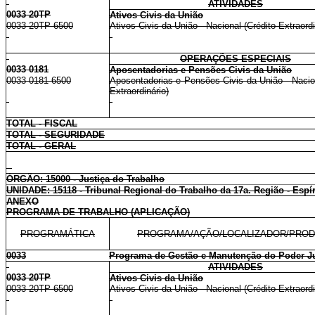
ATIVIDADES
0033 20TP
Ativos Civis da União
0033 20TP 6500
Ativos Civis da União - Nacional (Crédito Extraordi
OPERAÇÕES ESPECIAIS
0033 0181
Aposentadorias e Pensões Civis da União
0033 0181 6500
Aposentadorias e Pensões Civis da União - Nacion
Extraordinário)
TOTAL - FISCAL
TOTAL - SEGURIDADE
TOTAL - GERAL
ÓRGÃO: 15000 - Justiça do Trabalho
UNIDADE: 15118 - Tribunal Regional do Trabalho da 17a. Região - Espír
ANEXO
PROGRAMA DE TRABALHO (APLICAÇÃO)
PROGRAMÁTICA
PROGRAMA/AÇÃO/LOCALIZADOR/PRO
0033
Programa de Gestão e Manutenção do Poder Ju
ATIVIDADES
0033 20TP
Ativos Civis da União
0033 20TP 6500
Ativos Civis da União - Nacional (Crédito Extraordi