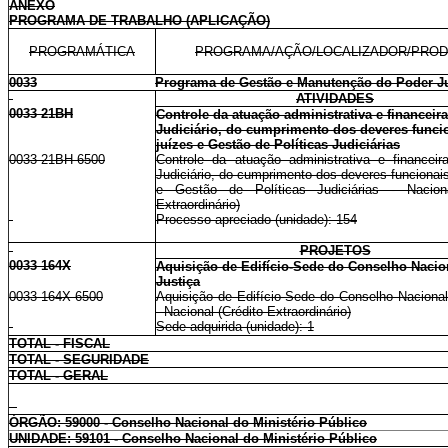
ANEXO
PROGRAMA DE TRABALHO (APLICAÇÃO)
PROGRAMÁTICA
PROGRAMA/AÇÃO/LOCALIZADOR/PRO
0033
Programa de Gestão e Manutenção do Poder Ju
ATIVIDADES
0033 21BH
Controle da atuação administrativa e financeir
Judiciário, do cumprimento dos deveres funci
juízes e Gestão de Políticas Judiciárias
0033 21BH 6500
Controle da atuação administrativa e financei
Judiciário, do cumprimento dos deveres funcionai
e Gestão de Políticas Judiciárias - Naciona
Extraordinário)
Processo apreciado (unidade): 154
PROJETOS
0033 164X
Aquisição de Edifício-Sede do Conselho Nacio
Justiça
0033 164X 6500
Aquisição de Edifício-Sede do Conselho Nacional
- Nacional (Crédito Extraordinário)
Sede adquirida (unidade): 1
TOTAL - FISCAL
TOTAL - SEGURIDADE
TOTAL - GERAL
ÓRGÃO: 59000 - Conselho Nacional do Ministério Público
UNIDADE: 59101 - Conselho Nacional do Ministério Público