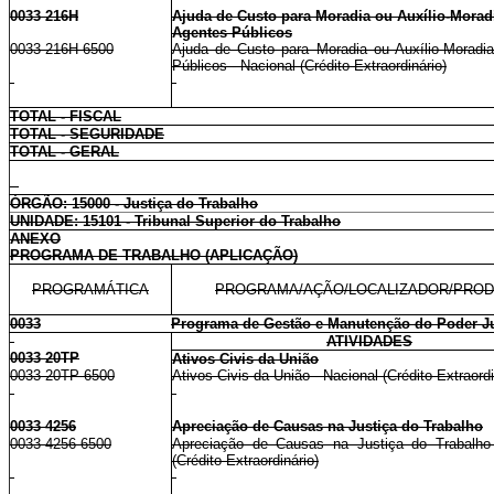
0033 216H
Ajuda de Custo para Moradia ou Auxílio-Morad
Agentes Públicos
0033 216H 6500
Ajuda de Custo para Moradia ou Auxílio-Moradi
Públicos - Nacional (Crédito Extraordinário)
TOTAL - FISCAL
TOTAL - SEGURIDADE
TOTAL - GERAL
ÓRGÃO: 15000 - Justiça do Trabalho
UNIDADE: 15101 - Tribunal Superior do Trabalho
ANEXO
PROGRAMA DE TRABALHO (APLICAÇÃO)
PROGRAMÁTICA
PROGRAMA/AÇÃO/LOCALIZADOR/PRO
0033
Programa de Gestão e Manutenção do Poder Ju
ATIVIDADES
0033 20TP
Ativos Civis da União
0033 20TP 6500
Ativos Civis da União - Nacional (Crédito Extraordi
0033 4256
Apreciação de Causas na Justiça do Trabalho
0033 4256 6500
Apreciação de Causas na Justiça do Trabalho 
(Crédito Extraordinário)