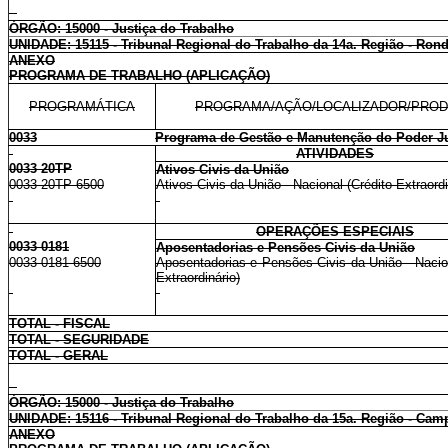
ÓRGÃO: 15000 - Justiça do Trabalho
UNIDADE: 15115 - Tribunal Regional do Trabalho da 14a. Região - Ron
ANEXO
PROGRAMA DE TRABALHO (APLICAÇÃO)
PROGRAMÁTICA
PROGRAMA/AÇÃO/LOCALIZADOR/PRO
0033
Programa de Gestão e Manutenção do Poder Ju
ATIVIDADES
0033 20TP
Ativos Civis da União
0033 20TP 6500
Ativos Civis da União - Nacional (Crédito Extraordi
OPERAÇÕES ESPECIAIS
0033 0181
Aposentadorias e Pensões Civis da União
0033 0181 6500
Aposentadorias e Pensões Civis da União - Nacion
Extraordinário)
TOTAL - FISCAL
TOTAL - SEGURIDADE
TOTAL - GERAL
ÓRGÃO: 15000 - Justiça do Trabalho
UNIDADE: 15116 - Tribunal Regional do Trabalho da 15a. Região - Cam
ANEXO