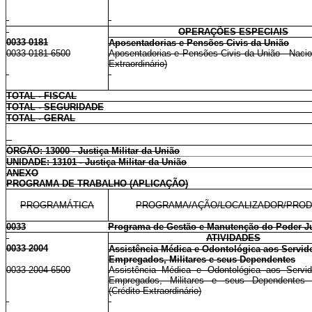
OPERAÇÕES ESPECIAIS
0033 0181
Aposentadorias e Pensões Civis da União
0033 0181 6500
Aposentadorias e Pensões Civis da União - Nacion
Extraordinário)
TOTAL - FISCAL
TOTAL - SEGURIDADE
TOTAL - GERAL
ÓRGÃO: 13000 - Justiça Militar da União
UNIDADE: 13101 - Justiça Militar da União
ANEXO
PROGRAMA DE TRABALHO (APLICAÇÃO)
PROGRAMÁTICA
PROGRAMA/AÇÃO/LOCALIZADOR/PRO
0033
Programa de Gestão e Manutenção do Poder Ju
ATIVIDADES
0033 2004
Assistência Médica e Odontológica aos Servido
Empregados, Militares e seus Dependentes
0033 2004 6500
Assistência Médica e Odontológica aos Servid
Empregados, Militares e seus Dependentes 
(Crédito Extraordinário)