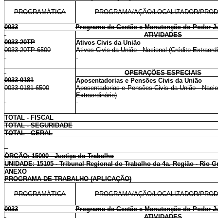
PROGRAMÁTICA
PROGRAMA/AÇÃO/LOCALIZADOR/PRO
0033
Programa de Gestão e Manutenção do Poder Ju
ATIVIDADES
0033 20TP
Ativos Civis da União
0033 20TP 6500
Ativos Civis da União - Nacional (Crédito Extraordi
OPERAÇÕES ESPECIAIS
0033 0181
Aposentadorias e Pensões Civis da União
0033 0181 6500
Aposentadorias e Pensões Civis da União - Nacion
Extraordinário)
TOTAL - FISCAL
TOTAL - SEGURIDADE
TOTAL - GERAL
ÓRGÃO: 15000 - Justiça do Trabalho
UNIDADE: 15105 - Tribunal Regional do Trabalho da 4a. Região - Rio G
ANEXO
PROGRAMA DE TRABALHO (APLICAÇÃO)
PROGRAMÁTICA
PROGRAMA/AÇÃO/LOCALIZADOR/PRO
0033
Programa de Gestão e Manutenção do Poder Ju
ATIVIDADES