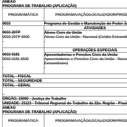
ANEXO
PROGRAMA DE TRABALHO (APLICAÇÃO)
PROGRAMÁTICA
PROGRAMA/AÇÃO/LOCALIZADOR/PRO
0033
Programa de Gestão e Manutenção do Poder Ju
ATIVIDADES
0033 20TP
Ativos Civis da União
0033 20TP 6500
Ativos Civis da União - Nacional (Crédito Extraordi
OPERAÇÕES ESPECIAIS
0033 0181
Aposentadorias e Pensões Civis da União
0033 0181 6500
Aposentadorias e Pensões Civis da União - Nacion
Extraordinário)
TOTAL - FISCAL
TOTAL - SEGURIDADE
TOTAL - GERAL
ÓRGÃO: 15000 - Justiça do Trabalho
UNIDADE: 15123 - Tribunal Regional do Trabalho da 22a. Região - Piau
ANEXO
PROGRAMA DE TRABALHO (APLICAÇÃO)
PROGRAMÁTICA
PROGRAMA/AÇÃO/LOCALIZADOR/PRO