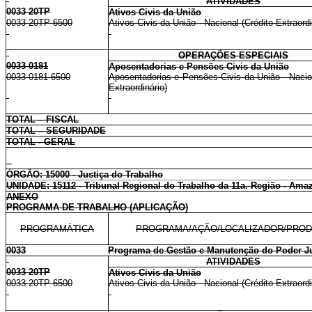
ATIVIDADES
0033 20TP
Ativos Civis da União
0033 20TP 6500
Ativos Civis da União - Nacional (Crédito Extraordi
OPERAÇÕES ESPECIAIS
0033 0181
Aposentadorias e Pensões Civis da União
0033 0181 6500
Aposentadorias e Pensões Civis da União - Nacion
Extraordinário)
TOTAL – FISCAL
TOTAL – SEGURIDADE
TOTAL - GERAL
ÓRGÃO: 15000 - Justiça do Trabalho
UNIDADE: 15112 - Tribunal Regional do Trabalho da 11a. Região - Am
ANEXO
PROGRAMA DE TRABALHO (APLICAÇÃO)
PROGRAMÁTICA
PROGRAMA/AÇÃO/LOCALIZADOR/PRO
0033
Programa de Gestão e Manutenção do Poder Ju
ATIVIDADES
0033 20TP
Ativos Civis da União
0033 20TP 6500
Ativos Civis da União - Nacional (Crédito Extraordi