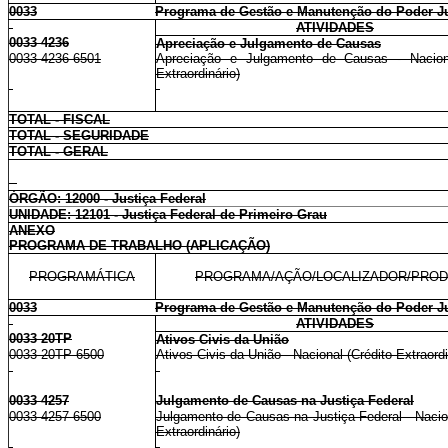
0033
Programa de Gestão e Manutenção do Poder Ju
ATIVIDADES
0033 4236
Apreciação e Julgamento de Causas
0033 4236 6501
Apreciação e Julgamento de Causas - Naciona
Extraordinário)
TOTAL - FISCAL
TOTAL - SEGURIDADE
TOTAL - GERAL
ÓRGÃO: 12000 - Justiça Federal
UNIDADE: 12101 - Justiça Federal de Primeiro Grau
ANEXO
PROGRAMA DE TRABALHO (APLICAÇÃO)
PROGRAMÁTICA
PROGRAMA/AÇÃO/LOCALIZADOR/PRO
0033
Programa de Gestão e Manutenção do Poder Ju
ATIVIDADES
0033 20TP
Ativos Civis da União
0033 20TP 6500
Ativos Civis da União - Nacional (Crédito Extraordi
0033 4257
Julgamento de Causas na Justiça Federal
0033 4257 6500
Julgamento de Causas na Justiça Federal - Nacion
Extraordinário)