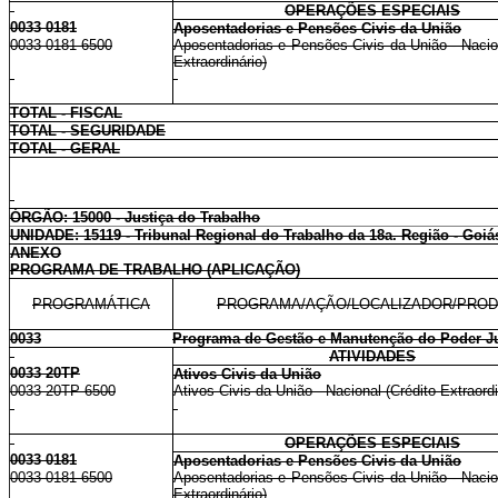
OPERAÇÕES ESPECIAIS
0033 0181
Aposentadorias e Pensões Civis da União
0033 0181 6500
Aposentadorias e Pensões Civis da União - Nacion
Extraordinário)
TOTAL - FISCAL
TOTAL - SEGURIDADE
TOTAL - GERAL
ÓRGÃO: 15000 - Justiça do Trabalho
UNIDADE: 15119 - Tribunal Regional do Trabalho da 18a. Região - Goiá
ANEXO
PROGRAMA DE TRABALHO (APLICAÇÃO)
PROGRAMÁTICA
PROGRAMA/AÇÃO/LOCALIZADOR/PRO
0033
Programa de Gestão e Manutenção do Poder Ju
ATIVIDADES
0033 20TP
Ativos Civis da União
0033 20TP 6500
Ativos Civis da União - Nacional (Crédito Extraordi
OPERAÇÕES ESPECIAIS
0033 0181
Aposentadorias e Pensões Civis da União
0033 0181 6500
Aposentadorias e Pensões Civis da União - Nacion
Extraordinário)