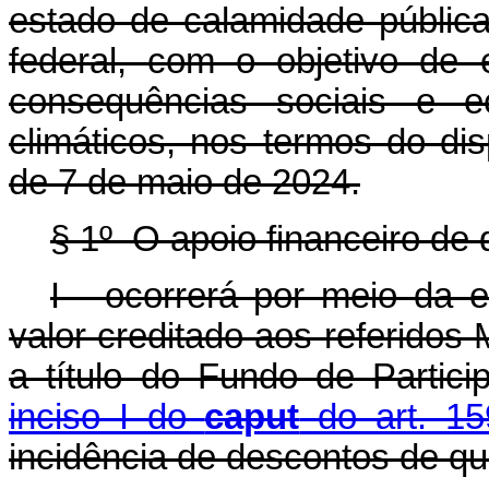
estado de calamidade públic
federal, com o objetivo de
consequências sociais e e
climáticos, nos termos do dis
de 7 de maio de 2024.
§ 1º O apoio financeiro de 
I - ocorrerá por meio da 
valor creditado aos referidos 
a título do Fundo de Partic
inciso I do
caput
do art. 15
incidência de descontos de qu