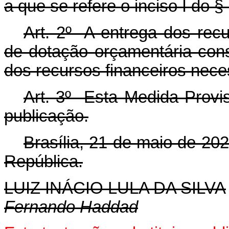
a que se refere o inciso I do § 
Art. 2º A entrega dos recu
de dotação orçamentária con
dos recursos financeiros nece
Art. 3º Esta Medida Provis
publicação.
Brasília, 21 de maio de 20
República.
LUIZ INÁCIO LULA DA SILVA
Fernando Haddad