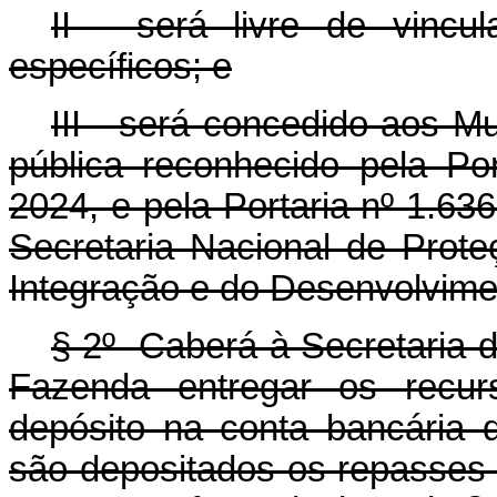
II - será livre de vincu
específicos; e
III - será concedido aos M
pública reconhecido pela Po
2024, e pela Portaria nº 1.6
Secretaria Nacional de Prote
Integração e do Desenvolvime
§ 2º Caberá à Secretaria d
Fazenda entregar os recur
depósito na conta bancária 
são depositados os repasses 