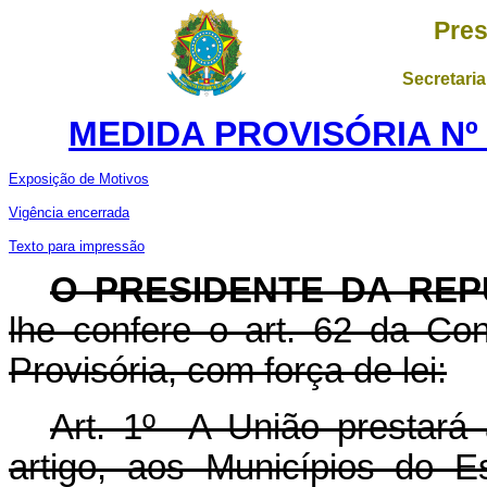
Pres
Secretaria
MEDIDA PROVISÓRIA Nº 1
Exposição de Motivos
Vigência encerrada
Texto para impressão
O PRESIDENTE DA REP
lhe confere o art. 62 da Con
Provisória, com força de lei:
Art. 1º A União prestará 
artigo, aos Municípios do 