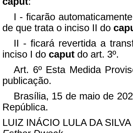
caput
:
I - ficarão automaticament
de que trata o inciso II do
cap
II - ficará revertida a tr
inciso I do
caput
do art. 3º.
Art. 6º Esta Medida Provis
publicação.
Brasília, 15 de maio de 20
República.
LUIZ INÁCIO LULA DA SILVA