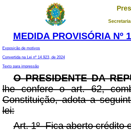
Pres
Secretaria
MEDIDA PROVISÓRIA Nº 1
Exposição de motivos
Convertida na Lei nº 14.923, de 2024
Texto para impressão
O PRESIDENTE DA REP
lhe confere o art. 62, com
Constituição, adota a seguin
lei:
Art. 1º Fica aberto crédito 