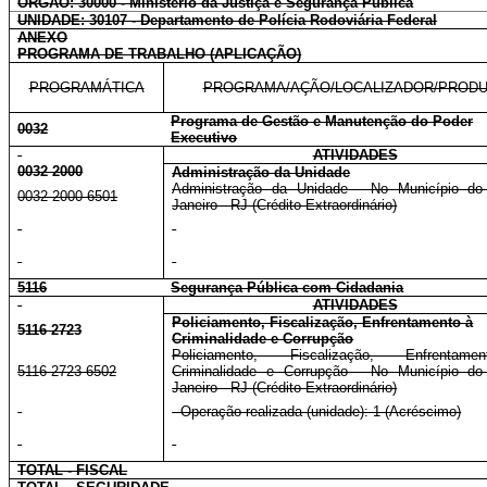
ÓRGÃO: 30000 - Ministério da Justiça e Segurança Pública
UNIDADE: 30107 - Departamento de Polícia Rodoviária Federal
ANEXO
PROGRAMA DE TRABALHO (APLICAÇÃO)
PROGRAMÁTICA
PROGRAMA/AÇÃO/LOCALIZADOR/PROD
Programa de Gestão e Manutenção do Poder
0032
Executivo
ATIVIDADES
0032 2000
Administração da Unidade
Administração da Unidade - No Município do
0032 2000 6501
Janeiro - RJ (Crédito Extraordinário)
5116
Segurança Pública com Cidadania
ATIVIDADES
Policiamento, Fiscalização, Enfrentamento à
5116 2723
Criminalidade e Corrupção
Policiamento, Fiscalização, Enfrentam
5116 2723 6502
Criminalidade e Corrupção - No Município do
Janeiro - RJ (Crédito Extraordinário)
- Operação realizada (unidade): 1 (Acréscimo)
TOTAL - FISCAL