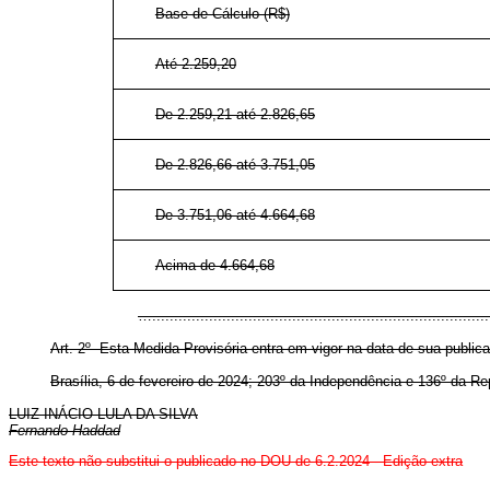
Base de Cálculo (R$)
Até 2.259,20
De 2.259,21 até 2.826,65
De 2.826,66 até 3.751,05
De 3.751,06 até 4.664,68
Acima de 4.664,68
…............................................................................
Art. 2º Esta Medida Provisória entra em vigor na data de sua public
Brasília, 6 de fevereiro de 2024; 203º da Independência e 136º da Re
LUIZ INÁCIO LULA DA SILVA
Fernando Haddad
Este texto não substitui o publicado no DOU de 6.2.2024 - Edição extra