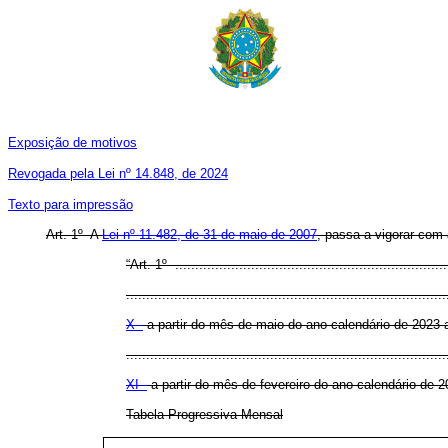
Exposição de motivos
Revogada pela Lei nº 14.848, de 2024
Texto para impressão
Art. 1º A
Lei nº 11.482, de 31 de maio de 2007
, passa a vigorar com 
“Art. 1º .....................................................................
................................................................................
X -
a partir do mês de maio do ano-calendário de 2023 a
................................................................................
XI -
a partir do mês de fevereiro do ano-calendário de 2
Tabela Progressiva Mensal