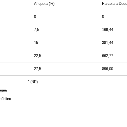
Alíquota (%)
Parcela a Dedu
0
0
7,5
169,44
15
381,44
22,5
662,77
27,5
896,00
..........................” (NR)
ação.
pública.