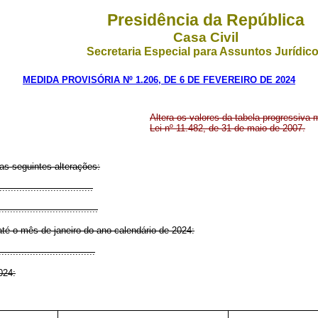
Presidência da República
Casa Civil
Secretaria Especial para Assuntos Jurídic
MEDIDA PROVISÓRIA Nº 1.206, DE 6 DE FEVEREIRO DE 2024
Altera os valores da tabela progressiva
Lei nº 11.482, de 31 de maio de 2007.
as seguintes alterações:
................................
...................................
té o mês de janeiro do ano-calendário de 2024:
..................................
024: