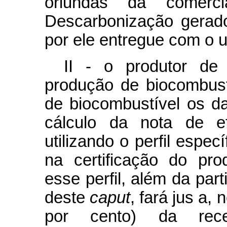
oriundas da comerci
Descarbonização gerado
por ele entregue com o us
II - o produtor de
produção de biocombust
de biocombustível os d
cálculo da nota de efi
utilizando o perfil espec
na certificação do pr
esse perfil, além da part
deste
caput
, fará jus a,
por cento) da rece