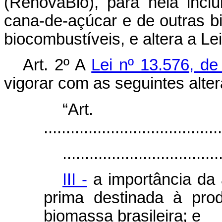
(RenovaBio), para nela incl
cana-de-açúcar e de outras 
biocombustíveis, e altera a Le
Art. 2º A
Lei nº 13.576, d
vigorar com as seguintes alte
“Ar
........................................
...................................
III -
a importância da 
prima destinada à pro
biomassa brasileira; e