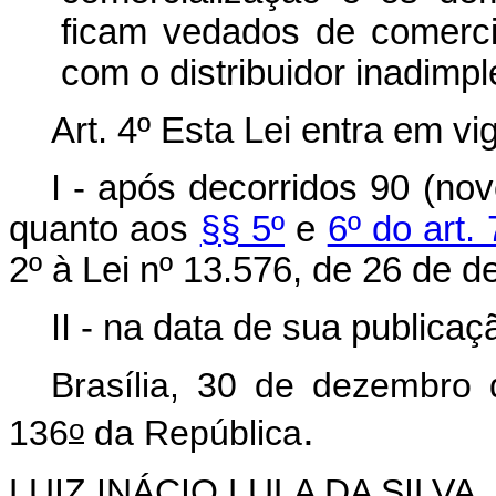
ficam vedados de comercia
com o distribuidor inadimpl
Art. 4º Esta Lei entra em vig
I - após decorridos 90 (nov
quanto aos
§§ 5º
e
6º do art. 
2º à Lei nº 13.576, de 26 de 
II - na data de sua publica
Brasília, 30 de dezembro
.
o
136
da República
LUIZ INÁCIO LULA DA SILVA