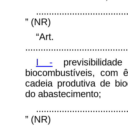
...................................
” (NR)
“Ar
........................................
I -
previsibilidad
biocombustíveis, com ê
cadeia produtiva de bi
do abastecimento;
...................................
” (NR)