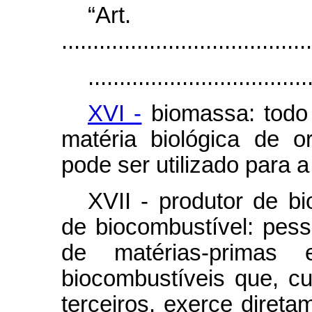
“Ar
........................................
...................................
XVI -
biomassa: todo 
matéria biológica de 
pode ser utilizado para 
XVII - produtor de b
de biocombustível: pesso
de matérias-primas 
biocombustíveis que, cu
terceiros, exerce direta