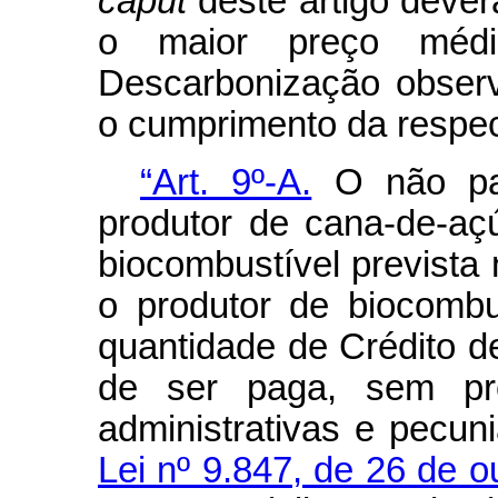
caput
deste artigo dever
o maior preço méd
Descarbonização observ
o cumprimento da respect
“Art. 9º-A.
O não pag
produtor de cana-de-aç
biocombustível prevista n
o produtor de biocombu
quantidade de Crédito 
de ser paga, sem pr
administrativas e pecun
Lei nº 9.847, de 26 de 