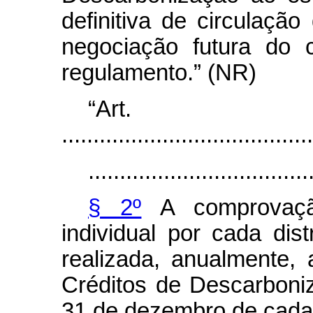
definitiva de circulaçã
negociação futura do 
regulamento.” (NR)
“Ar
........................................
...................................
§ 2º
A comprovaçã
individual por cada dis
realizada, anualmente, 
Créditos de Descarboni
31 de dezembro de cada