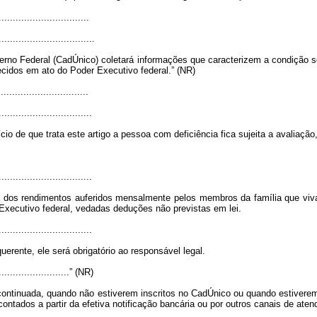
...............................
..................................
o Federal (CadÚnico) coletará informações que caracterizem a condição soci
idos em ato do Poder Executivo federal.” (NR)
...............................
.................................
cio de que trata este artigo a pessoa com deficiência fica sujeita a avaliaçã
.................................
a dos rendimentos auferidos mensalmente pelos membros da família que viv
Executivo federal, vedadas deduções não previstas em lei.
.................................
uerente, ele será obrigatório ao responsável legal.
...........................” (NR)
continuada, quando não estiverem inscritos no CadÚnico ou quando estiverem
ontados a partir da efetiva notificação bancária ou por outros canais de aten