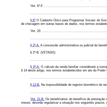
“Art. 6º-F. ..................................................................
................................................................................
§ 6º
O Cadastro Único para Programas Sociais do Govern
de checagem em outras bases de dados, nos termos estabelec
“Art. 20. ....................................................................
................................................................................
§ 2º-A.
A concessão administrativa ou judicial do benefí
§ 2º-B. (VETADO).
................................................................................
§ 3º-A.
O cálculo da renda familiar considerará a som
§ 14 deste artigo, nos termos estabelecidos em ato do Poder 
................................................................................
§ 12-B.
Na impossibilidade de registro biométrico do req
..............................................................................
“Art. 21-B.
Os beneficiários do benefício de prestação 
meses, deverão regularizar a situação nos seguintes prazos, c