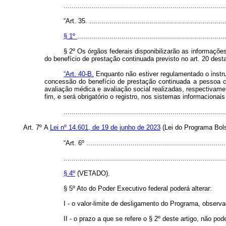
..............................................................................
“Art. 35. ....................................................................
§ 1º
.........................................................................
§ 2º Os órgãos federais disponibilizarão as informaçõ
do benefício de prestação continuada previsto no art. 20 dest
“Art. 40-B.
Enquanto não estiver regulamentado o instr
concessão do benefício de prestação continuada a pessoa com
avaliação médica e avaliação social realizadas, respectivame
fim, e será obrigatório o registro, nos sistemas informacionai
..............................................................................
Art. 7º
A
Lei nº 14.601, de 19 de junho de 2023
(Lei do Programa Bols
“Art. 6º .....................................................................
................................................................................
§ 4º
(VETADO).
§ 5º Ato do Poder Executivo federal poderá alterar:
I - o valor-limite de desligamento do Programa, observ
II - o prazo a que se refere o § 2º deste artigo, não pod