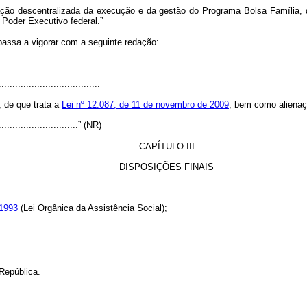
uação descentralizada da execução e da gestão do Programa Bolsa Família,
Poder Executivo federal.”
passa a vigorar com a seguinte redação:
...................................
.....................................
, de que trata a
Lei nº 12.087, de 11 de novembro de 2009
, bem como alienaçã
...............................” (NR)
CAPÍTULO III
DISPOSIÇÕES FINAIS
 1993
(Lei Orgânica da Assistência Social);
República.