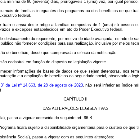
cia mínima de 90 (noventa) dias, prorrogáveis 1 (uma) vez, por igual período,
ou mais de famílias integrantes dos programas ou dos benefícios de que tra
xecutivo federal.
e trata o
caput
deste artigo a famílias compostas de 1 (uma) só pessoa ou
 prazos e exceções estabelecidos em ato do Poder Executivo federal.
s de deslocamento do requerente, por motivo de idade avançada, estado de s
r público não fornecer condições para sua realização, inclusive por meios tecn
são do benefício, desde que comprovada a ciência da notificação.
isão cadastral em função do disposto na legislação vigente.
ornecer informações de bases de dados de que sejam detentoras, nos term
anutenção e a ampliação de benefícios da seguridade social, observada a leg
. 3º da Lei nº 14.663, de 28 de agosto de 2023
, não será inferior ao índice 
).
CAPÍTULO II
DAS ALTERAÇÕES LEGISLATIVAS
la), passa a vigorar acrescida do seguinte art. 66-B:
grama ficará sujeito à disponibilidade orçamentária para o custeio de que tra
sistência Social), passa a vigorar com as seguintes alterações: