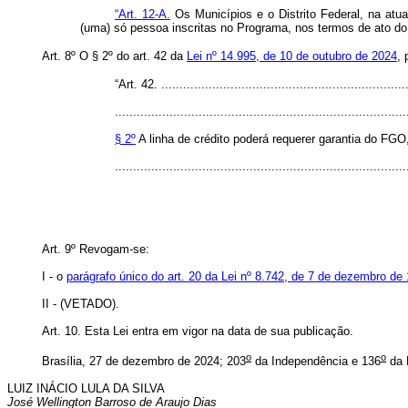
“Art. 12-A.
Os Municípios e o Distrito Federal, na at
(uma) só pessoa inscritas no Programa, nos termos de ato do 
Art. 8º
O § 2º do art. 42 da
Lei nº 14.995, de 10 de outubro de 2024
, 
“Art. 42. ....................................................................
................................................................................
§ 2º
A linha de crédito poderá requerer garantia do FGO
..............................................................................
Art. 9º
Revogam-se:
I - o
parágrafo único do art. 20 da Lei nº 8.742, de 7 de dezembro de
II - (VETADO).
Art. 10.
Esta Lei entra em vigor na data de sua publicação.
o
o
Brasília, 27 de dezembro de 2024; 203
da Independência e 136
da 
LUIZ INÁCIO LULA DA SILVA
José Wellington Barroso de Araujo Dias