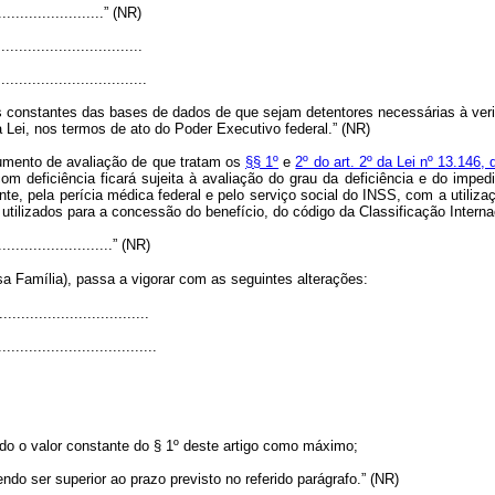
..........................” (NR)
................................
..................................
es constantes das bases de dados de que sejam detentores necessárias à ver
a Lei, nos termos de ato do Poder Executivo federal.” (NR)
umento de avaliação de que tratam os
§§ 1º
e
2º do art. 2º da Lei nº 13.146,
 deficiência ficará sujeita à avaliação do grau da deficiência e do imped
nte, pela perícia médica federal e pelo serviço social do INSS, com a utili
s utilizados para a concessão do benefício, do código da Classificação Intern
............................” (NR)
a Família), passa a vigorar com as seguintes alterações:
..................................
....................................
ado o valor constante do § 1º deste artigo como máximo;
endo ser superior ao prazo previsto no referido parágrafo.” (NR)