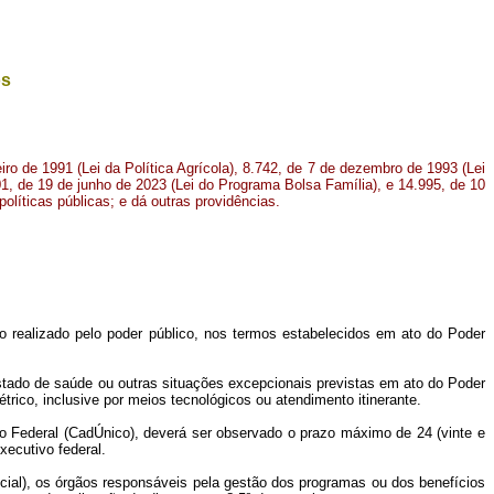
os
eiro de 1991 (Lei da Política Agrícola), 8.742, de 7 de dezembro de 1993 (Lei
01, de 19 de junho de 2023 (Lei do Programa Bolsa Família), e 14.995, de 10
políticas públicas; e dá outras providências.
o realizado pelo poder público, nos termos estabelecidos em ato do Poder
estado de saúde ou outras situações excepcionais previstas em ato do Poder
rico, inclusive por meios tecnológicos ou atendimento itinerante.
o Federal (CadÚnico), deverá ser observado o prazo máximo de 24 (vinte e
ecutivo federal.
cial), os órgãos responsáveis pela gestão dos programas ou dos benefícios