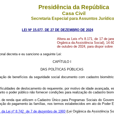
Presidência da República
Casa Civil
Secretaria Especial para Assuntos Jurídic
LEI Nº 15.077, DE 27 DE DEZEMBRO DE 2024
Altera as Leis nºs 8.171, de 17 de jan
Orgânica da Assistência Social), 14.6
de outubro de 2024, para dispor sobre 
nal decreta e eu sanciono a seguinte Lei:
CAPÍTULO I
DAS POLÍTICAS PÚBLICAS
ação de benefícios da seguridade social documento com cadastro biométric
dificuldades de deslocamento do requerente, por motivo de idade avançada, 
to o poder público não fornecer condições para realização do cadastro biomét
ia de renda que utilizem o Cadastro Único para Programas Sociais do Govern
nção do pagamento às famílias, nos termos estabelecidos em ato do Poder Ex
B da Lei nº 8.742, de 7 de dezembro de 1993
(Lei Orgânica da Assistência So