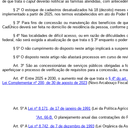
de que trata o
caput
deverão notificar as famílias atendidas, com antecedên
§ 2º O estoque de cadastros desatualizados há 18 (dezoito) meses 
implementado a partir de 2025, nos termos estabelecidos em ato do Poder E
§ 3º Para fins de concessão ou manutenção dos benefícios de qu
CadÚnico deverá ser feita no domicílio de residência da pessoa, conforme
§ 4º Nas localidades de difícil acesso, ou em razão de dificuldade
federal, não será exigida a atualização de que trata o § 3º enquanto o pode
§ 5º O não cumprimento do disposto neste artigo implicará a suspen
§ 6º O disposto neste artigo não afastará processos em curso de rev
Art. 3º
São as concessionárias de serviços públicos obrigadas a f
aperfeiçoar o processo de verificação de requisitos para a concessão, a m
Art. 4º
Entre 2025 e 2030, o aumento real de que trata o
§ 4º do art
Lei Complementar nº 200, de 30 de agosto de 2023
(Novo Arcabouço Fiscal
Art. 5º
A
Lei nº 8.171, de 17 de janeiro de 1991
(Lei da Política Agríco
“Art. 66-B.
O planejamento anual das contratações do Pro
Art. 6º
A
Lei nº 8.742, de 7 de dezembro de 1993
(Lei Orgânica da As