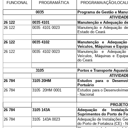
FUNCIONAL
PROGRAMÁTICA
PROGRAMA/AÇÃO/LOCAL
0035
Programa de Gestão e Manut
ATIVIDAD
26 122
0035 4101
Manutenção e Adequação de
26 122
0035 4101 0023
Manutenção e Adequação de
Estado do Ceará
26 122
0035 4102
Manutenção e Adequação
Veículos, Máquinas e Equi
26 122
0035 4102 0023
Manutenção e Adequação
Veículos, Máquinas e Equip
do Ceará
3105
Portos e Transporte Aquaviá
ATIVIDAD
26 784
3105 20HM
Estudos para o Desenvo
Portuário
26 784
3105 20HM 0001
Estudos para o Desenvolvimen
- Nacional
PROJET
26 784
3105 143A
Adequação de Instalaç
Suprimentos do Porto de For
26 784
3105 143A 0023
Adequação de Instalações Ger
do Porto de Fortaleza (CE) - 