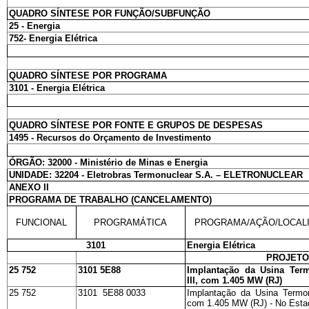
QUADRO SÍNTESE POR FUNÇÃO/SUBFUNÇÃO
25 - Energia
752- Energia Elétrica
QUADRO SÍNTESE POR PROGRAMA
3101 - Energia Elétrica
QUADRO SÍNTESE POR FONTE E GRUPOS DE DESPESAS
1495 - Recursos do Orçamento de Investimento
ÓRGÃO: 32000 - Ministério de Minas e Energia
UNIDADE: 32204 - Eletrobras Termonuclear S.A. – ELETRONUCLEAR
ANEXO II
PROGRAMA DE TRABALHO (CANCELAMENTO)
FUNCIONAL
PROGRAMÁTICA
PROGRAMA/AÇÃO/LOCAL
3101
Energia Elétrica
PROJET
25 752
3101 5E88
Implantação da Usina Ter
III, com 1.405 MW (RJ)
25 752
3101 5E88 0033
Implantação da Usina Termon
com 1.405 MW (RJ) - No Estad