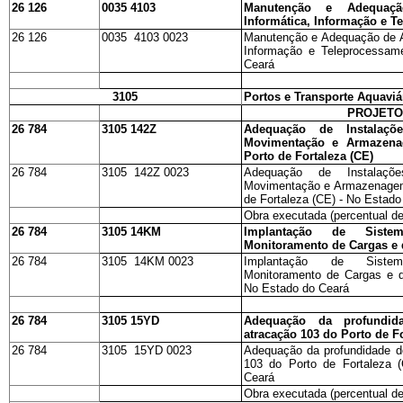
26 126
0035 4103
Manutenção e Adequaç
Informática, Informação e 
26 126
0035 4103 0023
Manutenção e Adequação de At
Informação e Teleprocessam
Ceará
3105
Portos e Transporte Aquaviá
PROJET
26 784
3105 142Z
Adequação de Instalaçõ
Movimentação e Armazen
Porto de Fortaleza (CE)
26 784
3105 142Z 0023
Adequação de Instalaçõ
Movimentação e Armazenagem
de Fortaleza (CE) - No Estado
Obra executada (percentual de
26 784
3105 14KM
Implantação de Siste
Monitoramento de Cargas e 
26 784
3105 14KM 0023
Implantação de Siste
Monitoramento de Cargas e d
No Estado do Ceará
26 784
3105 15YD
Adequação da profundi
atracação 103 do Porto de Fo
26 784
3105 15YD 0023
Adequação da profundidade d
103 do Porto de Fortaleza 
Ceará
Obra executada (percentual de