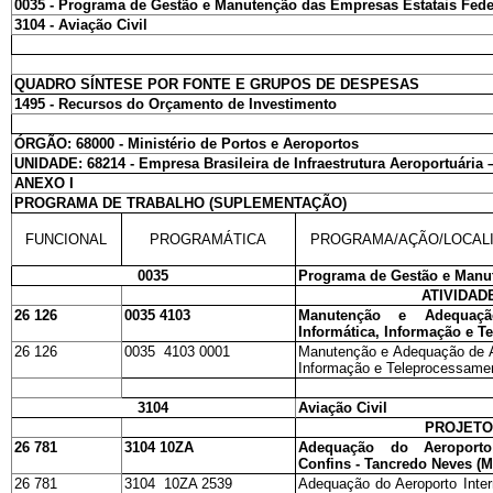
0035 - Programa de Gestão e Manutenção das Empresas Estatais Fede
3104 - Aviação Civil
QUADRO SÍNTESE POR FONTE E GRUPOS DE DESPESAS
1495 - Recursos do Orçamento de Investimento
ÓRGÃO: 68000 - Ministério de Portos e Aeroportos
UNIDADE: 68214 - Empresa Brasileira de Infraestrutura Aeroportuári
ANEXO I
PROGRAMA DE TRABALHO (SUPLEMENTAÇÃO)
FUNCIONAL
PROGRAMÁTICA
PROGRAMA/AÇÃO/LOCAL
0035
Programa de Gestão e Manut
ATIVIDAD
26 126
0035 4103
Manutenção e Adequaç
Informática, Informação e 
26 126
0035 4103 0001
Manutenção e Adequação de At
Informação e Teleprocessamen
3104
Aviação Civil
PROJET
26 781
3104 10ZA
Adequação do Aeroporto
Confins - Tancredo Neves (
26 781
3104 10ZA 2539
Adequação do Aeroporto Inter