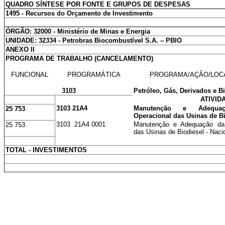
QUADRO SÍNTESE POR FONTE E GRUPOS DE DESPESAS
1495 - Recursos do Orçamento de Investimento
ÓRGÃO: 32000 - Ministério de Minas e Energia
UNIDADE: 32334 - Petrobras Biocombustível S.A. – PBIO
ANEXO II
PROGRAMA DE TRABALHO (CANCELAMENTO)
FUNCIONAL
PROGRAMÁTICA
PROGRAMA/AÇÃO/LOC
3103
Petróleo, Gás, Derivados e B
ATIVID
3103 21A4
Manutenção e Adequaçã
25 753
Operacional das Usinas de B
3103 21A4 0001
Manutenção e Adequação da I
25 753
das Usinas de Biodiesel - Naci
TOTAL - INVESTIMENTOS