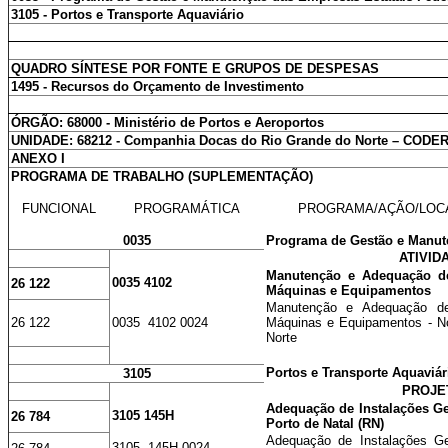
3105 - Portos e Transporte Aquaviário
QUADRO SÍNTESE POR FONTE E GRUPOS DE DESPESAS
1495 - Recursos do Orçamento de Investimento
ÓRGÃO: 68000 - Ministério de Portos e Aeroportos
UNIDADE: 68212 - Companhia Docas do Rio Grande do Norte
–
CODE
ANEXO I
PROGRAMA DE TRABALHO (SUPLEMENTAÇÃO)
FUNCIONAL
PROGRAMÁTICA
PROGRAMA/AÇÃO/LOC
0035
Programa de Gestão e Manut
ATIVID
Manutenção e Adequação de
0035 4102
26 122
Máquinas e Equipamentos
Manutenção e Adequação de
26 122
0035 4102 0024
Máquinas e Equipamentos - N
Norte
Portos e Transporte Aquaviár
3105
PROJE
Adequação de Instalações Ge
3105 145H
26 784
Porto de Natal (RN)
Adequação de Instalações Ge
3105 145H 0024