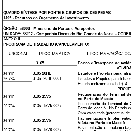
QUADRO SÍNTESE POR FONTE E GRUPOS DE DESPESAS
1495 - Recursos do Orçamento de Investimento
ÓRGÃO: 68000 - Ministério de Portos e Aeroportos
UNIDADE: 68212 - Companhia Docas do Rio Grande do Norte
–
CODE
ANEXO II
PROGRAMA DE TRABALHO (CANCELAMENTO)
FUNCIONAL
PROGRAMÁTICA
PROGRAMA/AÇÃO/LOC
3105
Portos e Transporte Aquaviár
ATIVID
3105 20HL
Estudos e Projetos para Infra
26 784
3105 20HL 0001
Estudos e Projetos para Infraes
26 784
Estudo realizado (unidade): 4
PROJE
Recuperação do Terminal d
3105 15V5
26 784
no Porto de Maceió
Recuperação do Terminal de 
3105 15V5 0027
26 784
Porto de Maceió - No Estado d
Obra executada (percentual de 
Pavimentação e Implementaç
3105 15V6
26 784
Viária no Porto de Maceió
Pavimentação e Implementaç
3105 15V6 0027
26 784