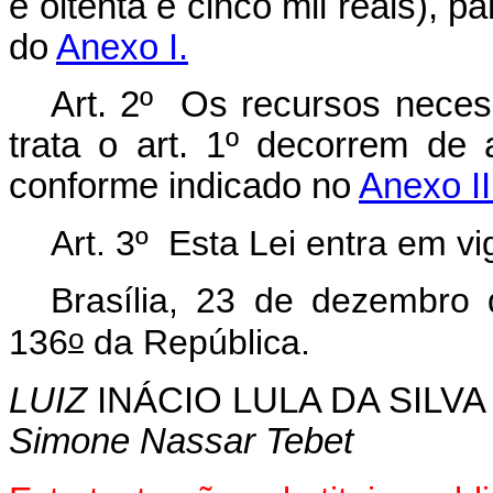
e oitenta e cinco mil reais), 
do
Anexo I.
Art. 2º Os recursos necess
trata o art. 1º decorrem de
conforme indicado no
Anexo II
Art. 3º Esta Lei entra em v
Brasília, 23 de dezembro
o
136
da República.
LUIZ
INÁCIO LULA DA SILVA
Simone Nassar Tebet