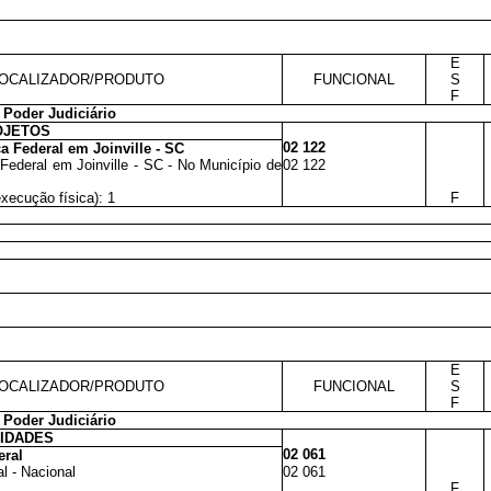
E
OCALIZADOR/PRODUTO
FUNCIONAL
S
F
Poder Judiciário
OJETOS
02 122
a Federal em Joinville - SC
Federal em Joinville - SC - No Município de
02 122
execução física): 1
F
E
OCALIZADOR/PRODUTO
FUNCIONAL
S
F
Poder Judiciário
VIDADES
02 061
eral
l - Nacional
02 061
F