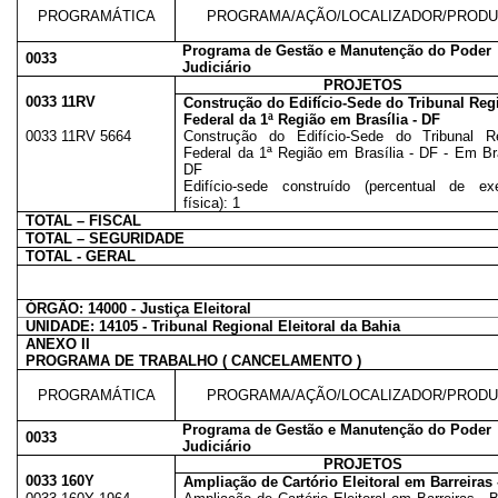
PROGRAMÁTICA
PROGRAMA/AÇÃO/LOCALIZADOR/PROD
Programa de Gestão e Manutenção do Poder
0033
Judiciário
PROJETOS
0033 11RV
Construção do Edifício-Sede do Tribunal Reg
Federal da 1ª Região em Brasília - DF
0033 11RV 5664
Construção do Edifício-Sede do Tribunal Re
Federal da 1ª Região em Brasília - DF - Em Bra
DF
Edifício-sede construído (percentual de ex
física): 1
TOTAL – FISCAL
TOTAL – SEGURIDADE
TOTAL - GERAL
ÓRGÃO: 14000 - Justiça Eleitoral
UNIDADE: 14105 - Tribunal Regional Eleitoral da Bahia
ANEXO II
PROGRAMA DE TRABALHO ( CANCELAMENTO )
PROGRAMÁTICA
PROGRAMA/AÇÃO/LOCALIZADOR/PROD
Programa de Gestão e Manutenção do Poder
0033
Judiciário
PROJETOS
0033 160Y
Ampliação de Cartório Eleitoral em Barreiras