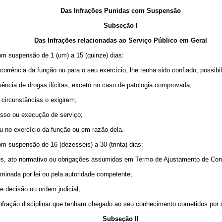
Das Infrações Punidas com Suspensão
Subseção I
Das Infrações relacionadas ao Serviço Público em Geral
com suspensão de 1 (um) a 15 (quinze) dias:
corrência da função ou para o seu exercício, lhe tenha sido confiado, possibil
luência de drogas ilícitas, exceto no caso de patologia comprovada;
s circunstâncias o exigirem;
esso ou execução de serviço;
ou no exercício da função ou em razão dela.
com suspensão de 16 (dezesseis) a 30 (trinta) dias:
ições, ato normativo ou obrigações assumidas em Termo de Ajustamento de Co
rminada por lei ou pela autoridade competente;
de decisão ou ordem judicial;
 infração disciplinar que tenham chegado ao seu conhecimento cometidos por s
Subseção II