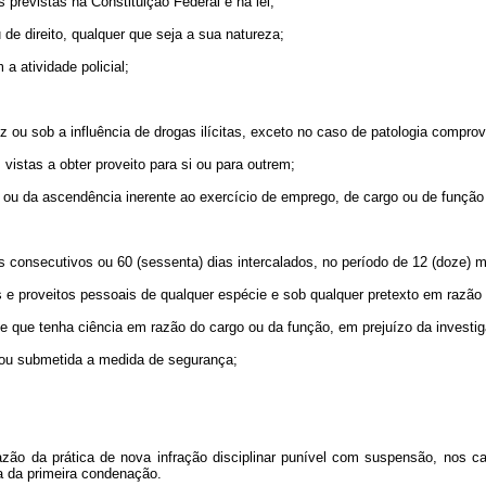
 previstas na Constituição Federal e na lei;
 de direito, qualquer que seja a sua natureza;
 a atividade policial;
z ou sob a influência de drogas ilícitas, exceto no caso de patologia compro
vistas a obter proveito para si ou para outrem;
o ou da ascendência inerente ao exercício de emprego, de cargo ou de funçã
dias consecutivos ou 60 (sessenta) dias intercalados, no período de 12 (doze) 
ens e proveitos pessoais de qualquer espécie e sob qualquer pretexto em razão
 de que tenha ciência em razão do cargo ou da função, em prejuízo da investig
sa ou submetida a medida de segurança;
ão da prática de nova infração disciplinar punível com suspensão, nos ca
a da primeira condenação.