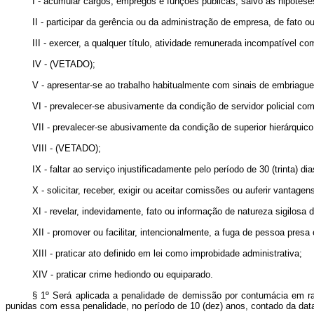
I - acumular cargos, empregos e funções públicas, salvo as hipóteses
II - participar da gerência ou da administração de empresa, de fato ou
III - exercer, a qualquer título, atividade remunerada incompatível com
IV - (VETADO);
V - apresentar-se ao trabalho habitualmente com sinais de embriague
VI - prevalecer-se abusivamente da condição de servidor policial com 
VII - prevalecer-se abusivamente da condição de superior hierárquic
VIII - (VETADO);
IX - faltar ao serviço injustificadamente pelo período de 30 (trinta) 
X - solicitar, receber, exigir ou aceitar comissões ou auferir vantag
XI - revelar, indevidamente, fato ou informação de natureza sigilosa
XII - promover ou facilitar, intencionalmente, a fuga de pessoa pre
XIII - praticar ato definido em lei como improbidade administrativa;
XIV - praticar crime hediondo ou equiparado.
§ 1º Será aplicada a penalidade de demissão por contumácia em raz
punidas com essa penalidade, no período de 10 (dez) anos, contado da dat