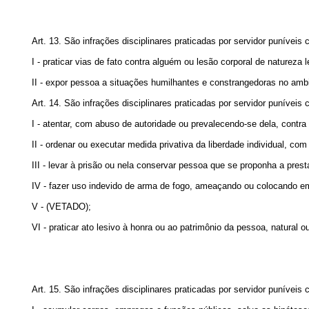
Art. 13. São infrações disciplinares praticadas por servidor punívei
I - praticar vias de fato contra alguém ou lesão corporal de natureza l
II - expor pessoa a situações humilhantes e constrangedoras no ambi
Art. 14. São infrações disciplinares praticadas por servidor puníveis
I - atentar, com abuso de autoridade ou prevalecendo-se dela, contra a
II - ordenar ou executar medida privativa da liberdade individual, co
III - levar à prisão ou nela conservar pessoa que se proponha a presta
IV - fazer uso indevido de arma de fogo, ameaçando ou colocando em r
V - (VETADO);
VI - praticar ato lesivo à honra ou ao patrimônio da pessoa, natural 
Art. 15. São infrações disciplinares praticadas por servidor punívei