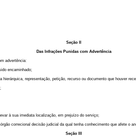
Seção II
Das Infrações Punidas com Advertência
com advertência:
 sido encaminhado;
ia hierárquica, representação, petição, recurso ou documento que houver receb
;
levar à sua imediata localização, em prejuízo do serviço;
 órgão correcional decisão judicial da qual tenha conhecimento que afete o a
Seção III