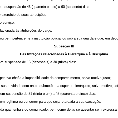
com suspensão de 46 (quarenta e seis) a 60 (sessenta) dias:
 exercício de suas atribuições;
o serviço;
lacionada às atribuições do cargo;
 ou bem pertencente à instituição policial ou sob a sua guarda e que, em dec
Subseção III
Das Infrações relacionadas à Hierarquia e à Disciplina
com suspensão de 16 (dezesseis) a 30 (trinta) dias:
espectiva chefia a impossibilidade do comparecimento, salvo motivo justo;
 sua atividade sem antes submetê-lo a superior hierárquico, salvo motivo jus
 com suspensão de 31 (trinta e um) a 45 (quarenta e cinco) dias:
rdem legítima ou concorrer para que seja retardada a sua execução;
al da qual tenha sido comunicado, bem como delas se ausentar sem expressa 