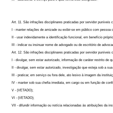
Art. 11. São infrações disciplinares praticadas por servidor puníveis
I - manter relações de amizade ou exibir-se em público com pessoa d
II - usar indevidamente a identificação funcional, em benefício próprio
III - indicar ou insinuar nome de advogado ou de escritório de advoca
Art. 12. São infrações disciplinares praticadas por servidor puníveis
I - divulgar, sem estar autorizado, informação de caráter restrito de 
II - divulgar, sem estar autorizado, investigação que esteja sob a s
III - praticar, em serviço ou fora dele, ato lesivo à imagem da instit
IV - manter sob sua chefia imediata, em cargo ou em função de conf
V - (VETADO);
VI - (VETADO);
VII - difundir informação ou notícia relacionadas às atribuições da ins