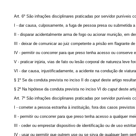
Art. 6º São infrações disciplinares praticadas por servidor puníveis 
I - dar causa, culposamente, a fuga de pessoa presa ou submetida 
II - disparar acidentalmente arma de fogo ou acionar munição, em 
III - deixar de comunicar ao juiz competente a prisão em flagrante de
IV - permitir ou concorrer para que preso tenha acesso ou conserve
V - praticar injúria, vias de fato ou lesão corporal de natureza leve f
VI - dar causa, injustificadamente, a acidente na condução de viatur
§ 1º Se da conduta prevista no inciso II do
caput
deste artigo resulta
§ 2º Na hipótese da conduta prevista no inciso VI do
caput
deste arti
Art. 7º São infrações disciplinares praticadas por servidor puníveis 
I - cometer a pessoa estranha à instituição, fora dos casos previsto
II - permitir ou concorrer para que preso tenha acesso a qualquer me
III - ceder ou emprestar dispositivo de identificação ou de uso estrita
IV - usar ou permitir que outrem use ou se sirva de qualquer bem pert