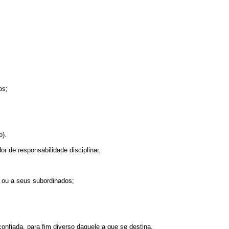
os;
o).
or de responsabilidade disciplinar.
i ou a seus subordinados;
confiada, para fim diverso daquele a que se destina.