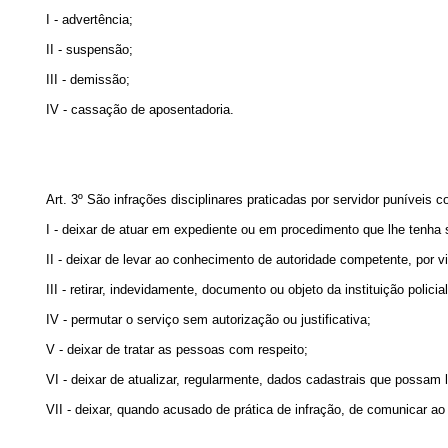
I - advertência;
II - suspensão;
III - demissão;
IV - cassação de aposentadoria.
Art. 3º São infrações disciplinares praticadas por servidor puníveis 
I - deixar de atuar em expediente ou em procedimento que lhe tenha
II - deixar de levar ao conhecimento de autoridade competente, por v
III - retirar, indevidamente, documento ou objeto da instituição policial
IV - permutar o serviço sem autorização ou justificativa;
V - deixar de tratar as pessoas com respeito;
VI - deixar de atualizar, regularmente, dados cadastrais que possam 
VII - deixar, quando acusado de prática de infração, de comunicar ao