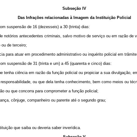
Subseção IV
Das Infrações relacionadas à Imagem da Instituição Policial
 com suspensão de 16 (dezesseis) a 30 (trinta) dias:
e notórios antecedentes criminais, salvo motivo de serviço ou em razão de ví
 ou de terceiro;
cia para atuar em procedimento administrativo ou inquérito policial em trâmit
 com suspensão de 31 (trinta e um) a 45 (quarenta e cinco) dias:
que tenha ciência em razão da função policial ou propiciar a sua divulgação, e
ua responsabilidade, ou que dela tenha conhecimento, bem como meios ou técni
uição ou que concorra para comprometer a função policial;
iança, cônjuge, companheiro ou parente até o segundo grau;
tituição que saiba ou deveria saber inverídica.
Subseção V