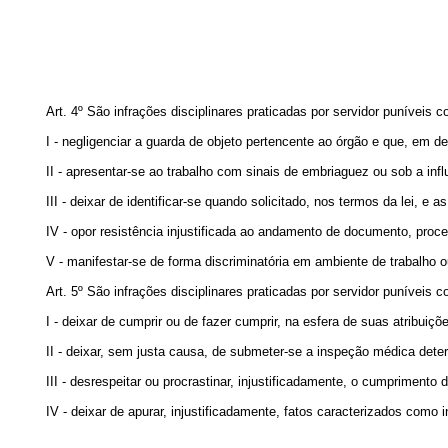
Art. 4º São infrações disciplinares praticadas por servidor puníveis 
I - negligenciar a guarda de objeto pertencente ao órgão e que, em de
II - apresentar-se ao trabalho com sinais de embriaguez ou sob a inf
III - deixar de identificar-se quando solicitado, nos termos da lei, e a
IV - opor resistência injustificada ao andamento de documento, proc
V - manifestar-se de forma discriminatória em ambiente de trabalho 
Art. 5º São infrações disciplinares praticadas por servidor puníveis 
I - deixar de cumprir ou de fazer cumprir, na esfera de suas atribu
II - deixar, sem justa causa, de submeter-se a inspeção médica dete
III - desrespeitar ou procrastinar, injustificadamente, o cumprimento 
IV - deixar de apurar, injustificadamente, fatos caracterizados como