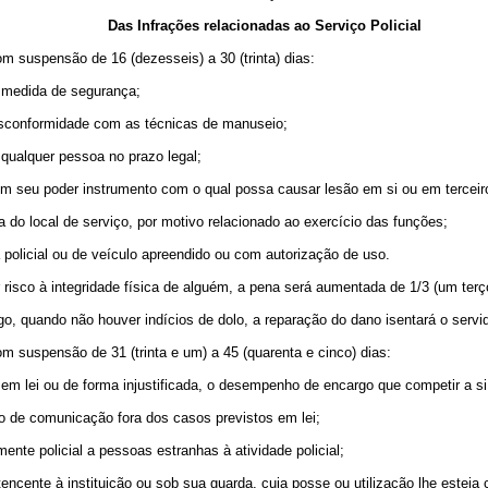
Das Infrações relacionadas ao Serviço Policial
com suspensão de 16 (dezesseis) a 30 (trinta) dias:
a medida de segurança;
desconformidade com as técnicas de manuseio;
 qualquer pessoa no prazo legal;
 em seu poder instrumento com o qual possa causar lesão em si ou em terceir
ora do local de serviço, por motivo relacionado ao exercício das funções;
a policial ou de veículo apreendido ou com autorização de uso.
r risco à integridade física de alguém, a pena será aumentada de 1/3 (um terç
go, quando não houver indícios de dolo, a reparação do dano isentará o servid
com suspensão de 31 (trinta e um) a 45 (quarenta e cinco) dias:
s em lei ou de forma injustificada, o desempenho de encargo que competir a s
io de comunicação fora dos casos previstos em lei;
mente policial a pessoas estranhas à atividade policial;
encente à instituição ou sob sua guarda, cuja posse ou utilização lhe esteja 