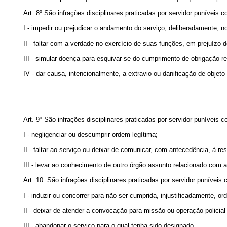
Art. 8º São infrações disciplinares praticadas por servidor puníveis 
I - impedir ou prejudicar o andamento do serviço, deliberadamente, no
II - faltar com a verdade no exercício de suas funções, em prejuízo d
III - simular doença para esquivar-se do cumprimento de obrigação re
IV - dar causa, intencionalmente, a extravio ou danificação de objeto
Art. 9º São infrações disciplinares praticadas por servidor puníveis 
I - negligenciar ou descumprir ordem legítima;
II - faltar ao serviço ou deixar de comunicar, com antecedência, à r
III - levar ao conhecimento de outro órgão assunto relacionado com a
Art. 10. São infrações disciplinares praticadas por servidor puníveis
I - induzir ou concorrer para não ser cumprida, injustificadamente, o
II - deixar de atender a convocação para missão ou operação polici
III - abandonar o serviço para o qual tenha sido designado.