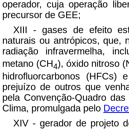
operador, cuja operação lib
precursor de GEE;
XIII - gases de efeito es
naturais ou antrópicos, que,
radiação infravermelha, in
metano (CH
), óxido nitroso (
4
hidrofluorcarbonos (HFCs) 
prejuízo de outros que venh
pela Convenção-Quadro das
Clima, promulgada pelo
Decret
XIV - gerador de projeto 