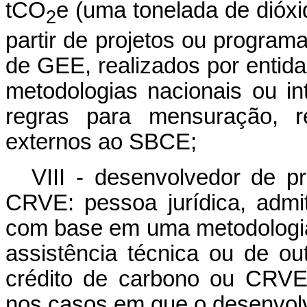
tCO
e (uma tonelada de dióxi
2
partir de projetos ou progra
de GEE, realizados por entida
metodologias nacionais ou in
regras para mensuração, re
externos ao SBCE;
VIII - desenvolvedor de p
CRVE: pessoa jurídica, admit
com base em uma metodologia,
assistência técnica ou de ou
crédito de carbono ou CRVE
nos casos em que o desenvolve