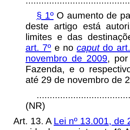
........................................
§ 1º
O aumento de par
deste artigo está auto
limites e das destinaç
art. 7º
e no
caput
do art.
novembro de 2009
, por
Fazenda, e o respectiv
até 29 de novembro de 
...................................
(NR)
Art. 13. A
Lei nº 13.001, de