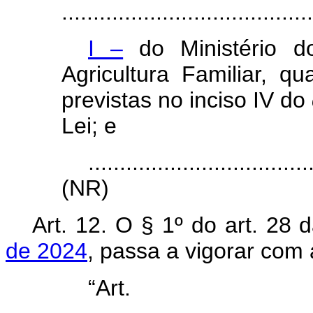
........................................
I –
do Ministério d
Agricultura Familiar, q
previstas no inciso IV do
Lei; e
...................................
(NR)
Art. 12. O § 1º do art. 28 
de 2024
, passa a vigorar com
“Ar