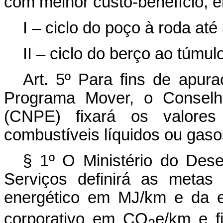
com melhor custo-benefício, 
I – ciclo do poço à roda at
II – ciclo do berço ao túmulo
Art. 5º Para fins de apu
Programa Mover, o Conselho
(CNPE) fixará os valore
combustíveis líquidos ou gasos
§ 1º O Ministério do Dese
Serviços definirá as meta
energético em MJ/km e da 
corporativo em CO
e/km e f