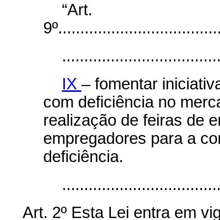
“Art.
9º.....................................
...................................
IX
– fomentar iniciati
com deficiência no merca
realização de feiras de 
empregadores para a co
deficiência.
..................................
Art. 2º Esta Lei entra em vi