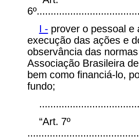
6º.....................................
I -
prover o pessoal e a
execução das ações e do
observância das normas 
Associação Brasileira d
bem como financiá-lo, p
fundo;
..................................
“Art. 7º
........................................