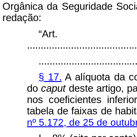
Orgânica da Seguridade Socia
redação:
“Ar
........................................
...................................
§ 17.
A alíquota da co
do
caput
deste artigo, p
nos coeficientes inferio
tabela de faixas de habi
nº 5.172, de 25 de outub