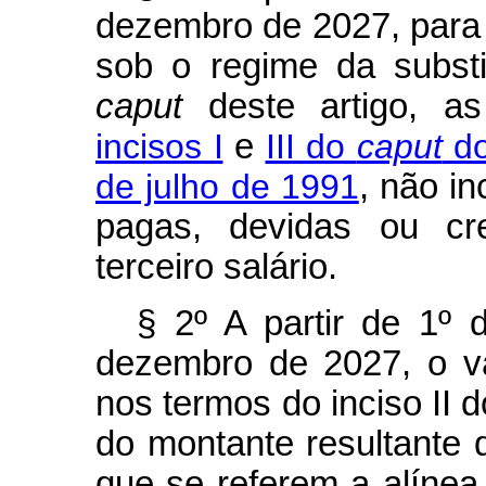
dezembro de 2027, para f
sob o regime da substi
caput
deste artigo, as 
incisos I
e
III do
caput
do
de julho de 1991
, não i
pagas, devidas ou cre
terceiro salário.
§ 2º A partir de 1º 
dezembro de 2027, o va
nos termos do inciso II d
do montante resultante 
que se referem a alínea “