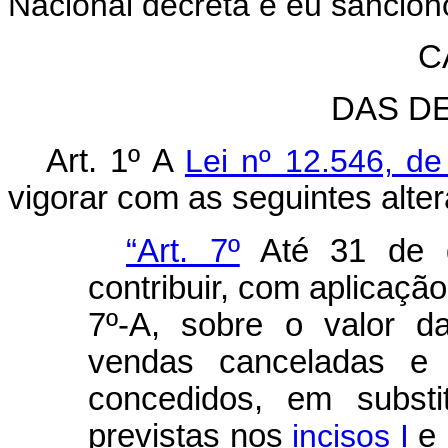
Nacional decreta e eu sanciono
C
DAS D
Art. 1º A
Lei nº 12.546, d
vigorar com as seguintes alte
“Art. 7º
Até 31 de d
contribuir, com aplicação
7º-A, sobre o valor da
vendas canceladas e o
concedidos, em substit
previstas nos
incisos I
e