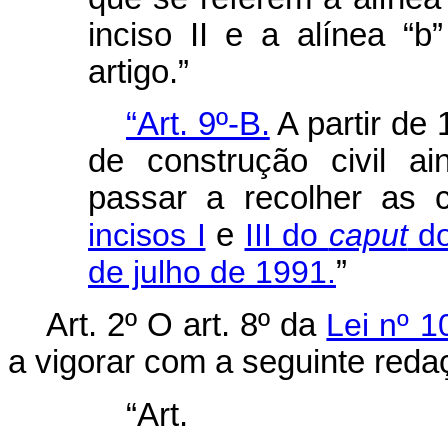
inciso II e a alínea “b
artigo.”
“Art. 9º-B.
A partir de 
de construção civil a
passar a recolher as 
incisos I
e
III do
caput
do
de julho de 1991.
”
Art. 2º O art. 8º da
Lei nº 1
a vigorar com a seguinte reda
“Ar