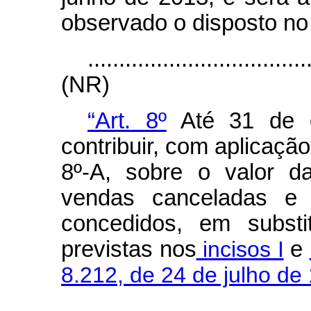
observado o disposto no 
...................................
(NR)
“Art. 8º
Até 31 de d
contribuir, com aplicação
8º-A, sobre o valor da
vendas canceladas e o
concedidos, em substit
previstas nos
incisos I
e
8.212, de 24 de julho de