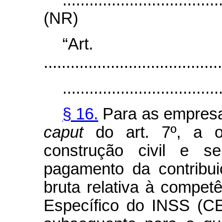
...................................
(NR)
“Ar
........................................
...................................
§ 16.
Para as empresas
caput
do art. 7º, a o
construção civil e s
pagamento da contribui
bruta relativa à compet
Específico do INSS (CE