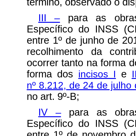
término, observado o disp
III –
para as obras
Específico do INSS (C
entre 1º de junho de 20
recolhimento da contri
ocorrer tanto na forma 
forma dos
incisos I
e
nº 8.212, de 24 de julho
no art. 9º-B;
IV –
para as obras
Específico do INSS (C
entre 1º de novembro 