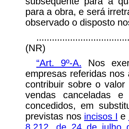
subsequente para a qua
para a obra, e será irret
observado o disposto nos
...................................
(NR)
“Art. 9º-A.
Nos exer
empresas referidas nos a
contribuir sobre o valor
vendas canceladas e o
concedidos, em substitu
previstas nos
incisos I
e
8.212, de 24 de julho