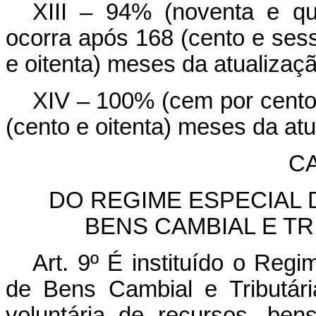
XIII – 94% (noventa e qu
ocorra após 168 (cento e sess
e oitenta) meses da atualizaçã
XIV – 100% (cem por cento)
(cento e oitenta) meses da atu
CA
DO REGIME ESPECIAL
BENS CAMBIAL E TR
Art. 9º É instituído o Reg
de Bens Cambial e Tributár
voluntária de recursos, bens