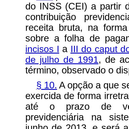
do INSS (CEI) a partir
contribuição previdenc
receita bruta, na for
sobre a folha de paga
incisos I
a
III do caput d
de julho de 1991
, de a
término, observado o disp
§ 10.
A opção a que se 
exercida de forma irretr
até o prazo de ven
previdenciária na sist
junho de 2013, e será a