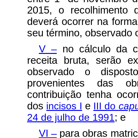
2015, o recolhimento d
deverá ocorrer na form
seu término, observado o
V –
no cálculo da co
receita bruta, serão e
observado o dispost
provenientes das ob
contribuição tenha oco
dos
incisos I
e
III do
cap
24 de julho de 1991
; e
VI –
para obras matric