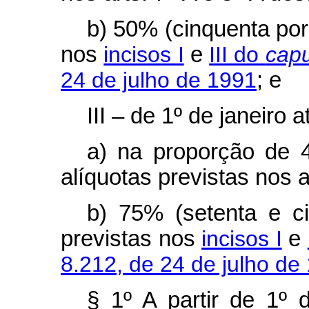
b) 50% (cinquenta por
nos
incisos I
e
III do
capu
24 de julho de 1991
; e
III – de 1º de janeiro
a) na proporção de 
alíquotas previstas nos a
b) 75% (setenta e ci
previstas nos
incisos I
e
8.212, de 24 de julho de
§ 1º A partir de 1º 