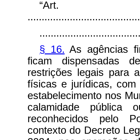
“Art
........................................
...................................
§ 16.
As agências fin
ficam dispensadas d
restrições legais para
físicas e jurídicas, com
estabelecimento nos Mun
calamidade pública 
reconhecidos pelo Po
contexto do Decreto Legi