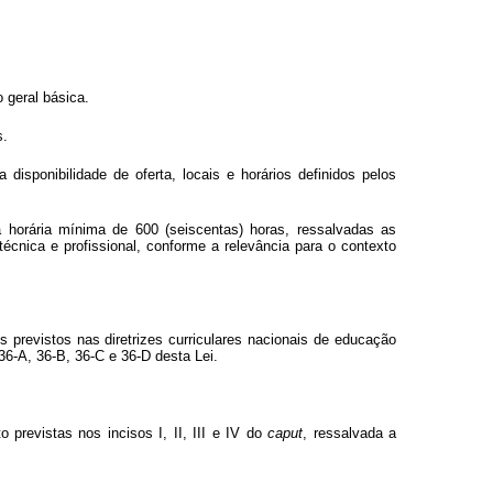
 geral básica.
s.
disponibilidade de oferta, locais e horários definidos pelos
a horária mínima de 600 (seiscentas) horas, ressalvadas as
cnica e profissional, conforme a relevância para o contexto
 previstos nas diretrizes curriculares nacionais de educação
36-A, 36-B, 36-C e 36-D desta Lei.
previstas nos incisos I, II, III e IV do
caput
, ressalvada a