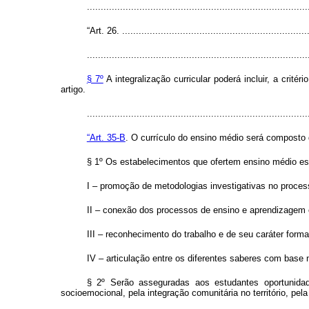
..............................................................................
“Art. 26. ....................................................................
................................................................................
§ 7º
A integralização curricular poderá incluir, a cri
artigo.
..............................................................................
“Art. 35-B
. O currículo do ensino médio será composto d
§ 1º Os estabelecimentos que ofertem ensino médio es
I – promoção de metodologias investigativas no proce
II – conexão dos processos de ensino e aprendizagem co
III – reconhecimento do trabalho e de seu caráter forma
IV – articulação entre os diferentes saberes com base 
§ 2º Serão asseguradas aos estudantes oportunidade
socioemocional, pela integração comunitária no território, pe