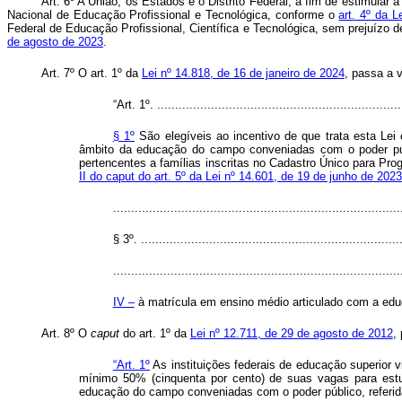
Art. 6º A União, os Estados e o Distrito Federal, a fim de estimular
Nacional de Educação Profissional e Tecnológica, conforme o
art. 4º da 
Federal de Educação Profissional, Científica e Tecnológica, sem prejuízo 
de agosto de 2023
.
Art. 7º O art. 1º da
Lei nº 14.818, de 16 de janeiro de 2024
, passa a 
“Art. 1º. ....................................................................
§ 1º
São elegíveis ao incentivo de que trata esta Le
âmbito da educação do campo conveniadas com o poder púb
pertencentes a famílias inscritas no Cadastro Único para P
II do caput do art. 5º da Lei nº 14.601, de 19 de junho de 2023
................................................................................
§ 3º. .........................................................................
................................................................................
IV –
à matrícula em ensino médio articulado com a educ
Art. 8º O
caput
do art. 1º da
Lei nº 12.711, de 29 de agosto de 2012
,
“Art. 1º
As instituições federais de educação superior 
mínimo 50% (cinquenta por cento) de suas vagas para est
educação do campo conveniadas com o poder público, referi