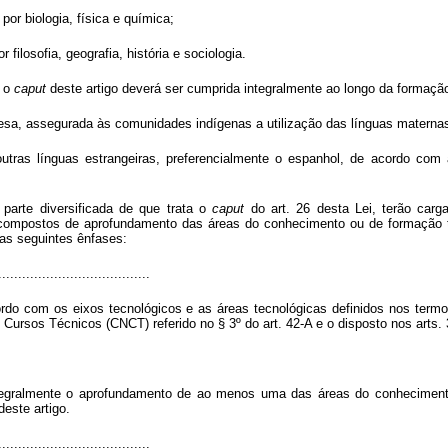
por biologia, física e química;
filosofia, geografia, história e sociologia.
e o
caput
deste artigo deverá ser cumprida integralmente ao longo da formação
esa, assegurada às comunidades indígenas a utilização das línguas materna
tras línguas estrangeiras, preferencialmente o espanhol, de acordo com a 
a parte diversificada de que trata o
caput
do art. 26 desta Lei, terão carg
o compostos de aprofundamento das áreas do conhecimento ou de formação té
 as seguintes ênfases:
......................................
rdo com os eixos tecnológicos e as áreas tecnológicas definidos nos termos
 Cursos Técnicos (CNCT) referido no § 3º do art. 42-A e o disposto nos arts. 
ntegralmente o aprofundamento de ao menos uma das áreas do conhecimento 
este artigo.
......................................