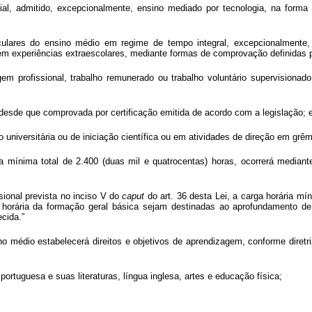
al, admitido, excepcionalmente, ensino mediado por tecnologia, na form
culares do ensino médio em regime de tempo integral, excepcionalmente
em experiências extraescolares, mediante formas de comprovação definidas 
em profissional, trabalho remunerado ou trabalho voluntário supervisionad
, desde que comprovada por certificação emitida de acordo com a legislação; 
 universitária ou de iniciação científica ou em atividades de direção em grêm
ia mínima total de 2.400 (duas mil e quatrocentas) horas, ocorrerá median
sional prevista no inciso V do
caput
do art. 36 desta Lei, a carga horária mí
ga horária da formação geral básica sejam destinadas ao aprofundamento 
ecida.”
o médio estabelecerá direitos e objetivos de aprendizagem, conforme diret
 portuguesa e suas literaturas, língua inglesa, artes e educação física;