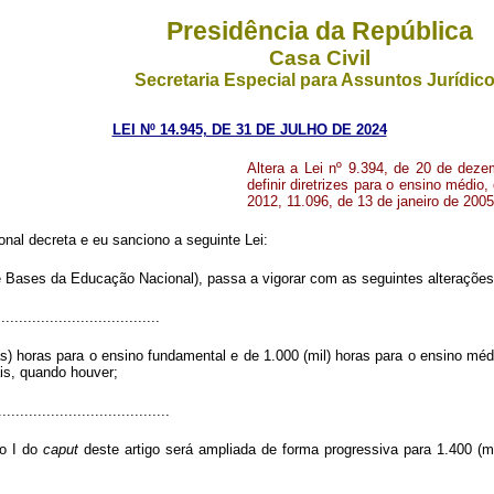
Presidência da República
Casa Civil
Secretaria Especial para Assuntos Jurídic
LEI Nº 14.945, DE 31 DE JULHO DE 2024
Altera a Lei nº 9.394, de 20 de deze
definir diretrizes para o ensino médio
2012, 11.096, de 13 de janeiro de 2005
al decreta e eu sanciono a seguinte Lei:
 e Bases da Educação Nacional), passa a vigorar com as seguintes alterações
....................................
) horas para o ensino fundamental e de 1.000 (mil) horas para o ensino médi
is, quando houver;
.......................................
so I do
caput
deste artigo será ampliada de forma progressiva para 1.400 (m