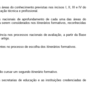
reas do conhecimento previstas nos incisos I, II, III e IV do
ação técnica e profissional.
zes nacionais de aprofundamento de cada uma das áreas do
a serem considerados nos itinerários formativos, reconhecidas
cia nos processos nacionais de avaliação, a partir da Base
 artigo.
tes no processo de escolha dos itinerários formativos.
o cursar um segundo itinerário formativo.
s secretarias de educação e as instituições credenciadas de