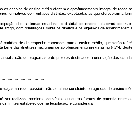
 as escolas de ensino médio ofertem o aprofundamento integral de todas as á
rários formativos com ênfases distintas, excetuadas as que oferecerem a form
ipação dos sistemas estaduais e distrital de ensino, elaborará diretri
e artigo, com orientações sobre os direitos e os objetivos de aprendizagem 
rá padrões de desempenho esperados para o ensino médio, que serão referên
ta Lei e das diretrizes nacionais de aprofundamento previstas no § 2º-B deste
a realização de programas e de projetos destinados à orientação dos estudan
......................................
 vagas na rede, possibilitarão ao aluno concluinte ou egresso do ensino médi
rá ser realizada mediante convênios ou outras formas de parceria entre a
 os limites estabelecidos na legislação, e considerará:
......................................