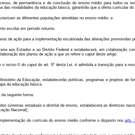
acesso, de permanência e de conclusão do ensino médio para todos os estu
 das modalidades da educação básica, garantirão que a oferta curricular do
acterizam as diferentes populações atendidas no ensino médio; e
ento escolar em período noturno.
 planos de ação para a implementação escalonada das alterações promovidas po
ceira aos Estados e ao Distrito Federal e estabelecerá, em colaboração com 
elaboração dos planos de ação a que se refere o
caput
deste artigo.
 o inciso II do
caput
do art. 5º desta Lei, é admitida a transição para a n
Ministério da Educação, estabelecerão políticas, programas e projetos de 
tapa da educação básica.
á da seguinte forma:
o dos sistemas estaduais e distrital de ensino, estabelecerá as diretrizes 
cação Nacional);
a implementação do currículo do ensino médio conforme o disposto nos
arts.