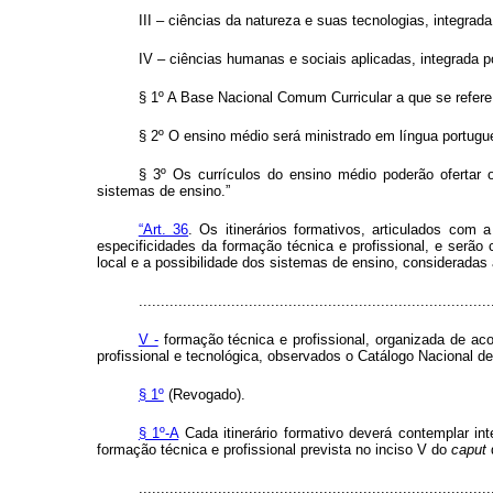
III – ciências da natureza e suas tecnologias, integrada 
IV – ciências humanas e sociais aplicadas, integrada por 
§ 1º A Base Nacional Comum Curricular a que se refer
§ 2º O ensino médio será ministrado em língua portugu
§ 3º Os currículos do ensino médio poderão ofertar ou
sistemas de ensino.”
“Art. 36
. Os itinerários formativos, articulados com 
especificidades da formação técnica e profissional, e serã
local e a possibilidade dos sistemas de ensino, consideradas
................................................................................
V -
formação técnica e profissional, organizada de aco
profissional e tecnológica, observados o Catálogo Nacional de
§ 1º
(Revogado).
§ 1º-A
Cada itinerário formativo deverá contemplar i
formação técnica e profissional prevista no inciso V do
caput
d
................................................................................