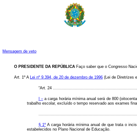
Mensagem de veto
O PRESIDENTE DA REPÚBLICA
Faço saber que o Congresso Nacion
Art. 1º
A
Lei nº 9.394, de 20 de dezembro de 1996
(Lei de Diretrizes
“Art. 24 .....................................................................
I –
a carga horária mínima anual será de 800 (oitocentas
trabalho escolar, excluído o tempo reservado aos exames fina
................................................................................
§ 1º
A carga horária mínima anual de que trata o inci
estabelecidos no Plano Nacional de Educação.