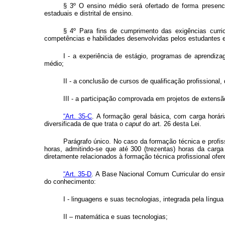
§ 3º O ensino médio será ofertado de forma presenci
estaduais e distrital de ensino.
§ 4º Para fins de cumprimento das exigências curri
competências e habilidades desenvolvidas pelos estudantes 
I - a experiência de estágio, programas de aprendizag
médio;
II - a conclusão de cursos de qualificação profissional
III - a participação comprovada em projetos de extensão
“Art. 35-C
. A formação geral básica, com carga horár
diversificada de que trata o
caput
do art. 26 desta Lei.
Parágrafo único. No caso da formação técnica e profis
horas, admitindo-se que até 300 (trezentas) horas da car
diretamente relacionados à formação técnica profissional ofer
“Art. 35-D
. A Base Nacional Comum Curricular do ensin
do conhecimento:
I - linguagens e suas tecnologias, integrada pela língua
II – matemática e suas tecnologias;