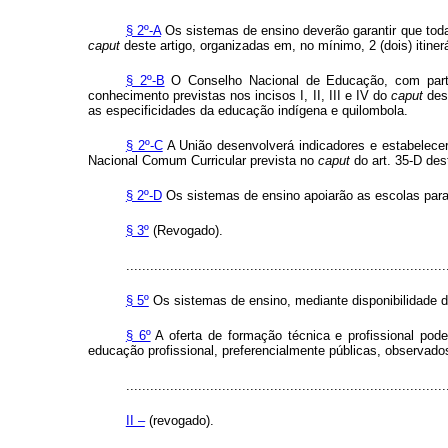
§ 2º-A
Os sistemas de ensino deverão garantir que todas
caput
deste artigo, organizadas em, no mínimo, 2 (dois) itine
§ 2º-B
O Conselho Nacional de Educação, com partic
conhecimento previstas nos incisos I, II, III e IV do
caput
dest
as especificidades da educação indígena e quilombola.
§ 2º-C
A União desenvolverá indicadores e estabelece
Nacional Comum Curricular prevista no
caput
do art. 35-D des
§ 2º-D
Os sistemas de ensino apoiarão as escolas para 
§ 3º
(Revogado).
................................................................................
§ 5º
Os sistemas de ensino, mediante disponibilidade de
§ 6º
A oferta de formação técnica e profissional pode
educação profissional, preferencialmente públicas, observados
................................................................................
II –
(revogado).