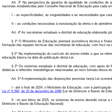
Art. 3º Na perspectiva da garantia de igualdade de condições de 
nacionais estabelecidas pelo Conselho Nacional de Educação para cada uma
I – as especificidades, as singularidades e as necessidades que car
II – as condições necessárias à estruturação da oferta e do atendim
Art. 4º As secretarias estaduais e distrital de educação elaborarão
§ 1º O Ministério da Educação prestará assistência técnica e finan
formação das equipes técnicas das secretarias de educação, com foco na 
§ 2º Na implementação do currículo do ensino médio a que se refere
educação básica na data de publicação desta Lei.
§ 3º Os sistemas estaduais e distrital de educação, com apoio do 
didáticas e reflexões metodológicas relacionadas ao novo formato dessa e
Art. 5º A implementação das disposições previstas nesta Lei ocorrer
I - até o final de 2024, o Ministério da Educação, com a participaçã
Lei nº 9.394, de 20 de dezembro de 1996
(Lei de Diretrizes e Bases da Edu
II - no ano letivo de 2025, os sistemas de ensino deverão iniciar 
Diretrizes e Bases da Educação Nacional).