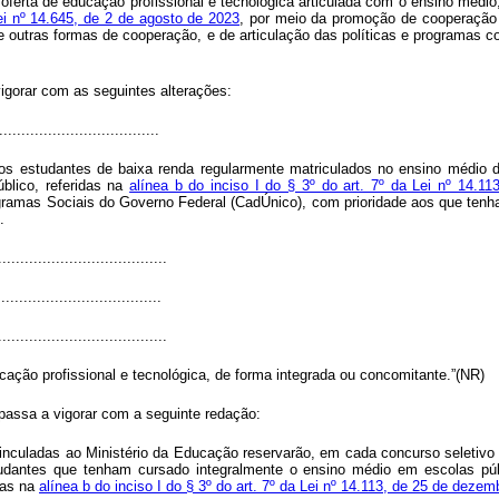
 a oferta de educação profissional e tecnológica articulada com o ensino médi
Lei nº 14.645, de 2 de agosto de 2023
, por meio da promoção de cooperação 
de outras formas de cooperação, e de articulação das políticas e programas 
vigorar com as seguintes alterações:
....................................
i os estudantes de baixa renda regularmente matriculados no ensino médio 
lico, referidas na
alínea b do inciso I do § 3º do art. 7º da Lei nº 14.
rogramas Sociais do Governo Federal (CadÚnico), com prioridade aos que ten
.
......................................
....................................
......................................
ação profissional e tecnológica, de forma integrada ou concomitante.”(NR)
 passa a vigorar com a seguinte redação:
vinculadas ao Ministério da Educação reservarão, em cada concurso seletivo 
udantes que tenham cursado integralmente o ensino médio em escolas pú
das na
alínea b do inciso I do § 3º do art. 7º da Lei nº 14.113, de 25 de deze