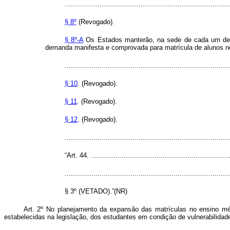
................................................................................
§ 8º
(Revogado).
§ 8º-A
Os Estados manterão, na sede de cada um de s
demanda manifesta e comprovada para matrícula de alunos nes
................................................................................
§ 10
. (Revogado).
§ 11
. (Revogado).
§ 12
. (Revogado).
..............................................................................
“Art. 44. ....................................................................
................................................................................
§ 3º (VETADO).”(NR)
Art. 2º No planejamento da expansão das matrículas no ensino méd
estabelecidas na legislação, dos estudantes em condição de vulnerabilidad