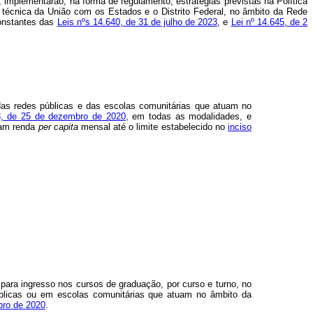
o, implementarão, na forma de regulamento, estratégias previstas na Política
técnica da União com os Estados e o Distrito Federal, no âmbito da Rede
constantes das
Leis nºs 14.640, de 31 de julho de 2023
, e
Lei nº 14.645, de 2
das redes públicas e das escolas comunitárias que atuam no
113, de 25 de dezembro de 2020
, em todas as modalidades, e
ham renda
per capita
mensal até o limite estabelecido no
inciso
para ingresso nos cursos de graduação, por curso e turno, no
blicas ou em escolas comunitárias que atuam no âmbito da
mbro de 2020
.