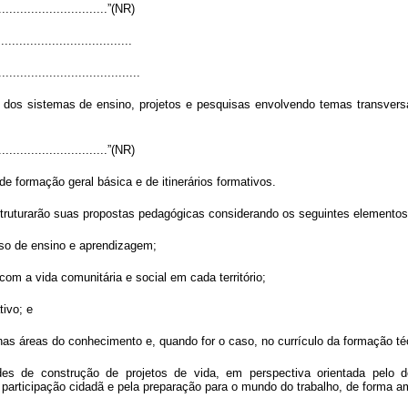
................................”(NR)
....................................
.......................................
tério dos sistemas de ensino, projetos e pesquisas envolvendo temas transv
................................”(NR)
e formação geral básica e de itinerários formativos.
truturarão suas propostas pedagógicas considerando os seguintes elementos
sso de ensino e aprendizagem;
m a vida comunitária e social em cada território;
tivo; e
nas áreas do conhecimento e, quando for o caso, no currículo da formação téc
s de construção de projetos de vida, em perspectiva orientada pelo de
la participação cidadã e pela preparação para o mundo do trabalho, de forma 