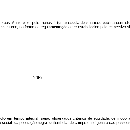
......................................
eus Municípios, pelo menos 1 (uma) escola de sua rede pública com ofert
se turno, na forma da regulamentação a ser estabelecida pelo respectivo s
......................................
...............................”(NR)
...................................
......................................
io em tempo integral, serão observados critérios de equidade, de modo a
e social, da população negra, quilombola, do campo e indígena e das pessoas