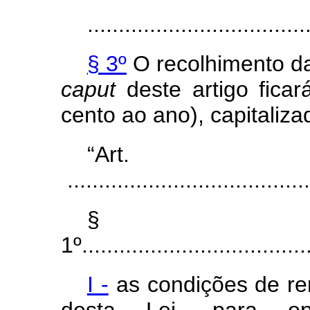
...................................
§ 3º
O recolhimento da
caput
deste artigo ficar
cento ao ano), capitaliza
“Ar
.......................................
§
1º.....................................
I -
as condições de rem