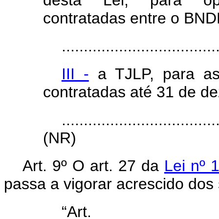
desta Lei, para op
contratadas entre o BND
...................................
III -
a TJLP, para as
contratadas até 31 de d
...................................
(NR)
Art. 9º O
art. 27 da
Lei nº 
passa a vigorar acrescido dos 
“Ar