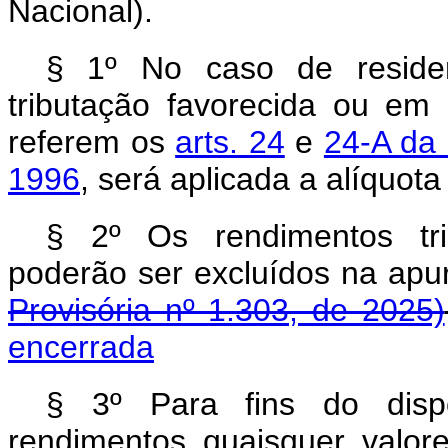
Nacional).
§ 1º No caso de reside
tributação favorecida ou em 
referem os
arts. 24
e
24-A da 
1996
, será aplicada a alíquot
§ 2º Os rendimentos tri
poderão ser excluídos na ap
Provisória nº 1.303, de 2025)
encerrada
§ 3º Para fins do dispo
rendimentos quaisquer valo