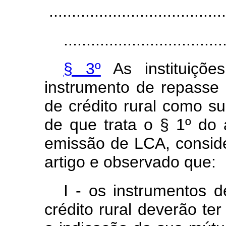
.......................................
...................................
§ 3º
As instituições
instrumento de repasse 
de crédito rural como sub
de que trata o § 1º do a
emissão de LCA, conside
artigo e observado que:
I - os instrumentos d
crédito rural deverão te