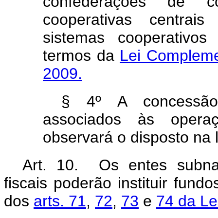
confederações de c
cooperativas centrais
sistemas cooperativos
termos da
Lei Complemen
2009.
§ 4º A concessão d
associados às oper
observará o disposto na 
Art. 10. Os entes subna
fiscais poderão instituir fun
dos
arts. 71
,
72
,
73
e
74 da Le