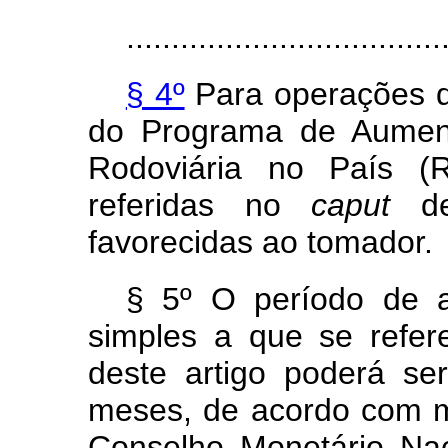
...................................
§ 4º
Para operações de
do Programa de Aument
Rodoviária no País (R
referidas no
caput
des
favorecidas ao tomador.
§ 5º O período de a
simples a que se refer
deste artigo poderá se
meses, de acordo com me
Conselho Monetário Nac