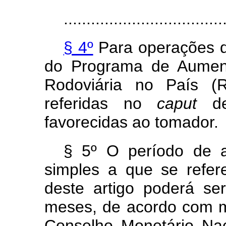
...................................
§ 4º
Para operações de
do Programa de Aument
Rodoviária no País (R
referidas no
caput
des
favorecidas ao tomador.
§ 5º O período de a
simples a que se refer
deste artigo poderá se
meses, de acordo com me
Conselho Monetário Nac