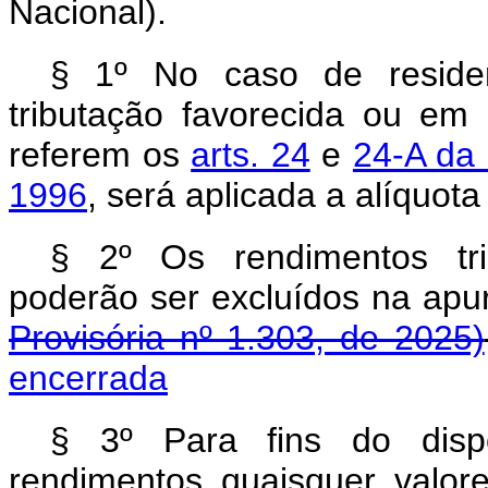
Nacional).
§ 1º No caso de reside
tributação favorecida ou em 
referem os
arts. 24
e
24-A da 
1996
, será aplicada a alíquot
§ 2º Os rendimentos tri
poderão ser excluídos na ap
Provisória nº 1.303, de 2025)
encerrada
§ 3º Para fins do dispo
rendimentos quaisquer valo