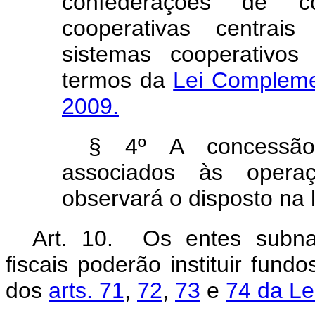
confederações de c
cooperativas centrais
sistemas cooperativos
termos da
Lei Complemen
2009.
§ 4º A concessão d
associados às oper
observará o disposto na 
Art. 10. Os entes subna
fiscais poderão instituir fun
dos
arts. 71
,
72
,
73
e
74 da Le