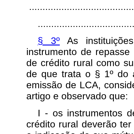
.......................................
...................................
§ 3º
As instituições
instrumento de repasse 
de crédito rural como sub
de que trata o § 1º do a
emissão de LCA, conside
artigo e observado que:
I - os instrumentos d
crédito rural deverão te