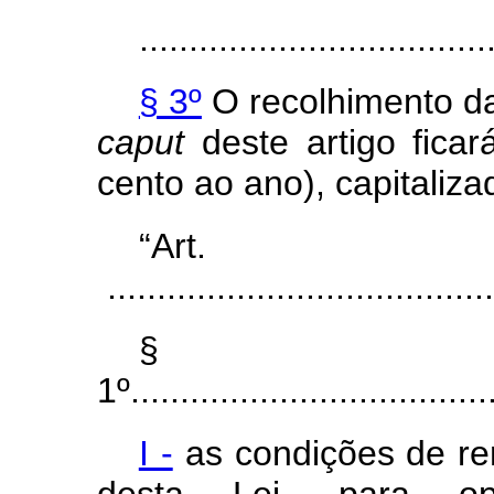
...................................
§ 3º
O recolhimento da
caput
deste artigo ficar
cento ao ano), capitaliza
“Ar
.......................................
§
1º.....................................
I -
as condições de rem