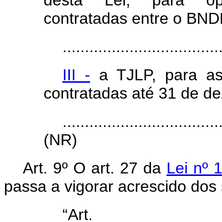
desta Lei, para op
contratadas entre o BND
...................................
III -
a TJLP, para as
contratadas até 31 de d
...................................
(NR)
Art. 9º O
art. 27 da
Lei nº 
passa a vigorar acrescido dos 
“Ar