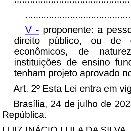
........................................
V -
proponente: a pessoa
direito público, ou de 
econômicos, de natur
instituições de ensino fu
tenham projeto aprovado no
Art. 2º Esta Lei entra em vi
Brasília, 24 de julho de 2
República.
LUIZ INÁCIO LULA DA SILVA