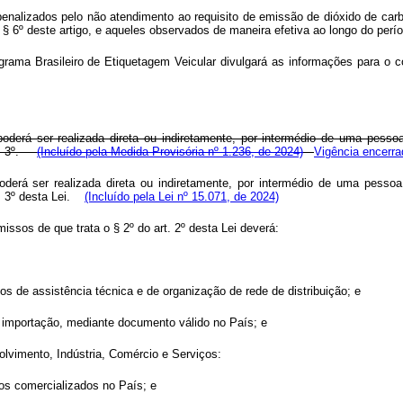
penalizados pelo não atendimento ao requisito de emissão de dióxido de carb
 § 6º deste artigo, e aqueles observados de maneira efetiva ao longo do perí
grama Brasileiro de Etiquetagem Veicular divulgará as informações para o 
poderá ser realizada direta ou indiretamente, por intermédio de uma pesso
art. 3º.
(Incluído pela Medida Provisória nº 1.236, de 2024)
Vigência encerra
poderá ser realizada direta ou indiretamente, por intermédio de uma pesso
. 3º desta Lei.
(Incluído pela Lei nº 15.071, de 2024)
issos de que trata o § 2º do art. 2º desta Lei deverá:
iços de assistência técnica e de organização de rede de distribuição; e
de importação, mediante documento válido no País; e
olvimento, Indústria, Comércio e Serviços:
los comercializados no País; e