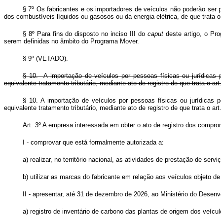
§ 7º Os fabricantes e os importadores de veículos não poderão ser 
dos combustíveis líquidos ou gasosos ou da energia elétrica, de que trata o
§ 8º Para fins do disposto no inciso III do
caput
deste artigo, o Pro
serem definidas no âmbito do Programa Mover.
§ 9º (VETADO).
§ 10. A importação de veículos por pessoas físicas ou jurídicas 
equivalente tratamento tributário, mediante ato de registro de que trata o 
§ 10. A importação de veículos por pessoas físicas ou jurídicas 
equivalente tratamento tributário, mediante ato de registro de que trata o art
Art. 3º A empresa interessada em obter o ato de registro dos comprom
I - comprovar que está formalmente autorizada a:
a) realizar, no território nacional, as atividades de prestação de serv
b) utilizar as marcas do fabricante em relação aos veículos objeto 
II - apresentar, até 31 de dezembro de 2026, ao Ministério do Desenv
a) registro de inventário de carbono das plantas de origem dos veícu