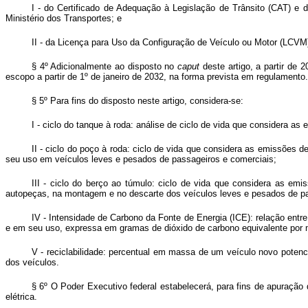
I - do Certificado de Adequação à Legislação de Trânsito (CAT) e 
Ministério dos Transportes; e
II - da Licença para Uso da Configuração de Veículo ou Motor (LCVM)
§ 4º Adicionalmente ao disposto no
caput
deste artigo, a partir de 
escopo a partir de 1º de janeiro de 2032, na forma prevista em regulamento.
§ 5º Para fins do disposto neste artigo, considera-se:
I - ciclo do tanque à roda: análise de ciclo de vida que considera 
II - ciclo do poço à roda: ciclo de vida que considera as emissões d
seu uso em veículos leves e pesados de passageiros e comerciais;
III - ciclo do berço ao túmulo: ciclo de vida que considera as em
autopeças, na montagem e no descarte dos veículos leves e pesados de pa
IV - Intensidade de Carbono da Fonte de Energia (ICE): relação entr
e em seu uso, expressa em gramas de dióxido de carbono equivalente por
V - reciclabilidade: percentual em massa de um veículo novo poten
dos veículos.
§ 6º O Poder Executivo federal estabelecerá, para fins de apuração
elétrica.