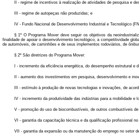
II - regime de incentivos à realização de atividades de pesquisa e de
III - regime de autopeças não produzidas; e
IV - Fundo Nacional de Desenvolvimento Industrial e Tecnológico (FN
§ 1º O Programa Mover deve seguir os objetivos da neoindustriali
finalidade de apoiar o desenvolvimento tecnológico, a competitividade glo
de automóveis, de caminhões e de seus implementos rodoviários, de ônibu
§ 2º São diretrizes do Programa Mover:
I - incremento da eficiência energética, do desempenho estrutural e 
II - aumento dos investimentos em pesquisa, desenvolvimento e ino
III - estímulo à produção de novas tecnologias e inovações, de acor
IV - incremento da produtividade das indústrias para a mobilidade e lo
V - promoção do uso de biocombustíveis, de outros combustíveis de ba
VI - garantia da capacitação técnica e da qualificação profissional no
VII - garantia da expansão ou da manutenção do emprego no setor de 