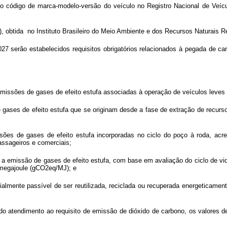
do código de marca-modelo-versão do veículo no Registro Nacional de Veíc
, obtida no Instituto Brasileiro do Meio Ambiente e dos Recursos Naturais 
2027 serão estabelecidos requisitos obrigatórios relacionados à pegada de c
as emissões de gases de efeito estufa associadas à operação de veículos leve
e gases de efeito estufa que se originam desde a fase de extração de recurso
issões de gases de efeito estufa incorporadas no ciclo do poço à roda, ac
ssageiros e comerciais;
e a emissão de gases de efeito estufa, com base em avaliação do ciclo de v
 megajoule (gCO2eq/MJ); e
cialmente passível de ser reutilizada, reciclada ou recuperada energeticam
 do atendimento ao requisito de emissão de dióxido de carbono, os valores d