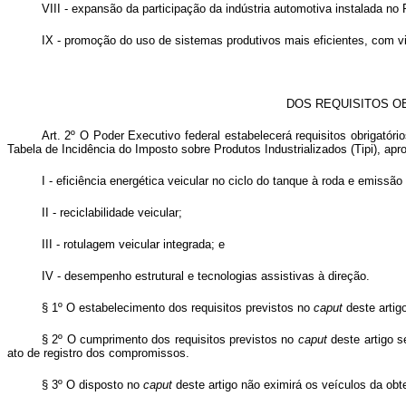
VIII - expansão da participação da indústria automotiva instalada no 
IX - promoção do uso de sistemas produtivos mais eficientes, com v
DOS REQUISITOS O
Art. 2º O Poder Executivo federal estabelecerá requisitos obrigató
Tabela de Incidência do Imposto sobre Produtos Industrializados (Tipi), ap
I - eficiência energética veicular no ciclo do tanque à roda e emissão
II - reciclabilidade veicular;
III - rotulagem veicular integrada; e
IV - desempenho estrutural e tecnologias assistivas à direção.
§ 1º O estabelecimento dos requisitos previstos no
caput
deste artigo
§ 2º O cumprimento dos requisitos previstos no
caput
deste artigo s
ato de registro dos compromissos.
§ 3º O disposto no
caput
deste artigo não eximirá os veículos da obt