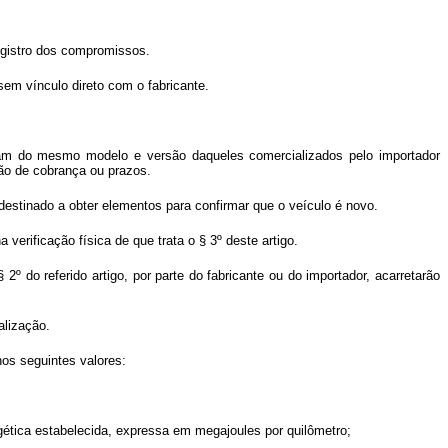
egistro dos compromissos.
sem vínculo direto com o fabricante.
jam do mesmo modelo e versão daqueles comercializados pelo importador
ção de cobrança ou prazos.
l destinado a obter elementos para confirmar que o veículo é novo.
verificação física de que trata o § 3º deste artigo.
2º do referido artigo, por parte do fabricante ou do importador, acarretarão
alização.
nos seguintes valores:
rgética estabelecida, expressa em megajoules por quilômetro;