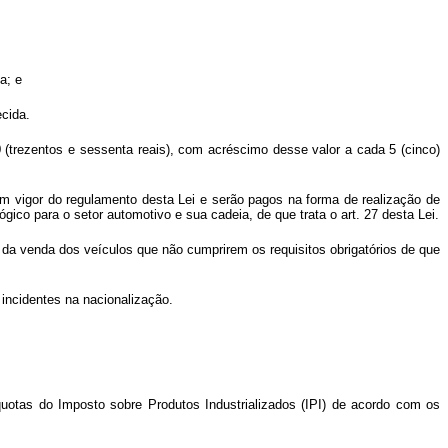
a; e
ecida.
(trezentos e sessenta reais), com acréscimo desse valor a cada 5 (cinco)
a em vigor do regulamento desta Lei e serão pagos na forma de realização de
ico para o setor automotivo e sua cadeia, de que trata o art. 27 desta Lei.
e da venda dos veículos que não cumprirem os requisitos obrigatórios de que
s incidentes na nacionalização.
íquotas do Imposto sobre Produtos Industrializados (IPI) de acordo com os