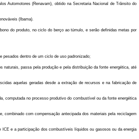
ulos Automotores (Renavam), obtido na Secretaria Nacional de Trânsito do
Renováveis (Ibama).
arbono do produto, no ciclo do berço ao túmulo, e serão definidas metas por
s e pesados dentro de um ciclo de uso padronizado;
s naturais, passa pela produção e pela distribuição da fonte energética, até
rescidas aquelas geradas desde a extração de recursos e na fabricação de
ida, computada no processo produtivo do combustível ou da fonte energética
ente, combinado com compensação antecipada dos materiais pela reciclagem
e ICE e a participação dos combustíveis líquidos ou gasosos ou da energia