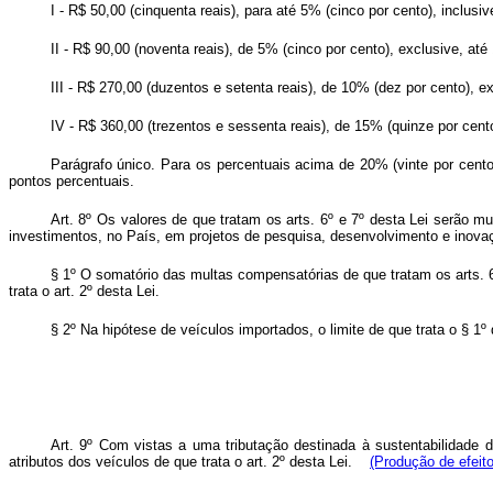
I - R$ 50,00 (cinquenta reais), para até 5% (cinco por cento), inclus
II - R$ 90,00 (noventa reais), de 5% (cinco por cento), exclusive, at
III - R$ 270,00 (duzentos e setenta reais), de 10% (dez por cento), e
IV - R$ 360,00 (trezentos e sessenta reais), de 15% (quinze por cento
Parágrafo único. Para os percentuais acima de 20% (vinte por cent
pontos percentuais.
Art. 8º Os valores de que tratam os arts. 6º e 7º desta Lei serão m
investimentos, no País, em projetos de pesquisa, desenvolvimento e inovaçã
§ 1º O somatório das multas compensatórias de que tratam os arts. 6º
trata o art. 2º desta Lei.
§ 2º Na hipótese de veículos importados, o limite de que trata o § 1º 
Art. 9º Com vistas a uma tributação destinada à sustentabilidade d
atributos dos veículos de que trata o art. 2º desta Lei.
(Produção de efeit