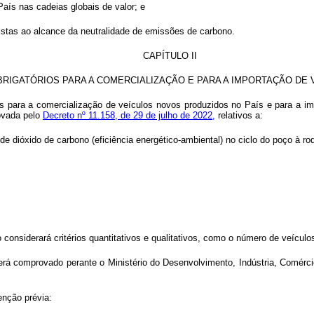
País nas cadeias globais de valor; e
istas ao alcance da neutralidade de emissões de carbono.
CAPÍTULO II
BRIGATÓRIOS PARA A COMERCIALIZAÇÃO E PARA A IMPORTAÇÃO DE 
rios para a comercialização de veículos novos produzidos no País e para a i
rovada pelo
Decreto nº 11.158, de 29 de julho de 2022,
relativos a:
 de dióxido de carbono (eficiência energético-ambiental) no ciclo do poço à ro
 considerará critérios quantitativos e qualitativos, como o número de veícul
erá comprovado perante o Ministério do Desenvolvimento, Indústria, Comérci
enção prévia: