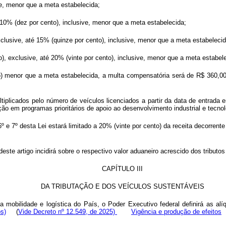
ive, menor que a meta estabelecida;
é 10% (dez por cento), inclusive, menor que a meta estabelecida;
xclusive, até 15% (quinze por cento), inclusive, menor que a meta estabelecid
), exclusive, até 20% (vinte por cento), inclusive, menor que a meta estabel
o) menor que a meta estabelecida, a multa compensatória será de R$ 360,00 
ultiplicados pelo número de veículos licenciados a partir da data de entrad
o em programas prioritários de apoio ao desenvolvimento industrial e tecnológ
 e 7º desta Lei estará limitado a 20% (vinte por cento) da receita decorrent
deste artigo incidirá sobre o respectivo valor aduaneiro acrescido dos tributo
CAPÍTULO III
DA TRIBUTAÇÃO E DOS VEÍCULOS SUSTENTÁVEIS
a mobilidade e logística do País, o Poder Executivo federal definirá as al
os)
(
Vide Decreto nº 12.549, de 2025)
Vigência e produção de efeitos