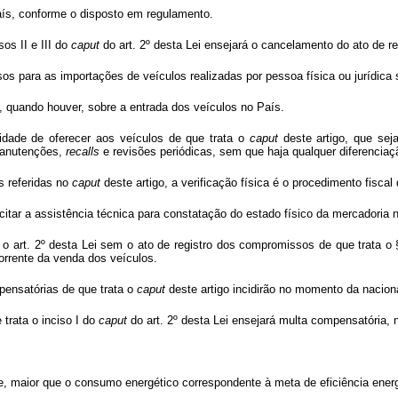
aís, conforme o disposto em regulamento.
os II e III do
caput
do art. 2º desta Lei ensejará o cancelamento do ato de r
os para as importações de veículos realizadas por pessoa física ou jurídica 
, quando houver, sobre a entrada dos veículos no País.
lidade de oferecer aos veículos de que trata o
caput
deste artigo, que se
manutenções,
recalls
e revisões periódicas, sem que haja qualquer diferencia
s referidas no
caput
deste artigo, a verificação física é o procedimento fisca
itar a assistência técnica para constatação do estado físico da mercadoria na 
o art. 2º desta Lei sem o ato de registro dos compromissos de que trata o § 
orrente da venda dos veículos.
pensatórias de que trata o
caput
deste artigo incidirão no momento da nacion
trata o inciso I do
caput
do art. 2º desta Lei ensejará multa compensatória, 
sive, maior que o consumo energético correspondente à meta de eficiência ene