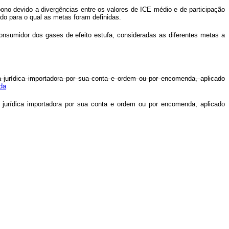
ono devido a divergências entre os valores de ICE médio e de participação
odo para o qual as metas foram definidas.
consumidor dos gases de efeito estufa, consideradas as diferentes metas a
a jurídica importadora por sua conta e ordem ou por encomenda, aplicado
da
a jurídica importadora por sua conta e ordem ou por encomenda, aplicado