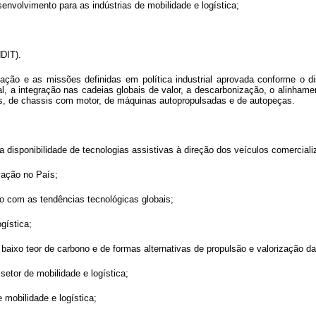
senvolvimento para as indústrias de mobilidade e logística;
DIT).
zação e as missões definidas em política industrial aprovada conforme o 
bal, a integração nas cadeias globais de valor, a descarbonização, o alinh
s, de chassis com motor, de máquinas autopropulsadas e de autopeças.
da disponibilidade de tecnologias assistivas à direção dos veículos comercial
vação no País;
do com as tendências tecnológicas globais;
gística;
ixo teor de carbono e de formas alternativas de propulsão e valorização da m
 setor de mobilidade e logística;
mobilidade e logística;