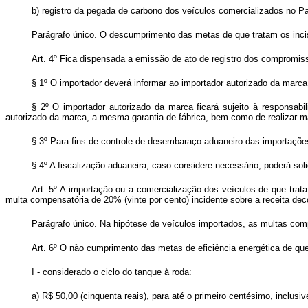
b) registro da pegada de carbono dos veículos comercializados no P
Parágrafo único. O descumprimento das metas de que tratam os incis
Art. 4º Fica dispensada a emissão de ato de registro dos compromiss
§ 1º O importador deverá informar ao importador autorizado da marca
§ 2º O importador autorizado da marca ficará sujeito à responsabi
autorizado da marca, a mesma garantia de fábrica, bem como de realizar 
§ 3º Para fins de controle de desembaraço aduaneiro das importaçõe
§ 4º A fiscalização aduaneira, caso considere necessário, poderá solic
Art. 5º A importação ou a comercialização dos veículos de que trata 
multa compensatória de 20% (vinte por cento) incidente sobre a receita dec
Parágrafo único. Na hipótese de veículos importados, as multas com
Art. 6º O não cumprimento das metas de eficiência energética de que 
I - considerado o ciclo do tanque à roda:
a) R$ 50,00 (cinquenta reais), para até o primeiro centésimo, inclu