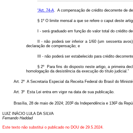
“Art. 74-A
. A compensação de crédito decorrente de dec
§ 1º O limite mensal a que se refere o
caput
deste artig
I - será graduado em função do valor total do crédito de
II - não poderá ser inferior a 1/60 (um sessenta avos)
declaração de compensação; e
III - não poderá ser estabelecido para crédito decorrente
§ 2º Para fins do disposto neste artigo, a primeira d
homologação da desistência da execução do título judicial.”
Art. 2º A Secretaria Especial da Receita Federal do Brasil do Ministé
Art. 3º Esta Lei entra em vigor na data de sua publicação.
o
o
Brasília, 28 de maio de 2024; 203
da Independência e 136
da Repúb
LUIZ INÁCIO LULA DA SILVA
Fernando Haddad
Este texto não substitui o publicado no DOU de 29.5.2024.