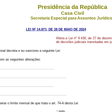
Presidência da República
Casa Civil
Secretaria Especial para Assuntos Jurídic
LEI Nº 14.873, DE 28 DE MAIO DE 2024
Altera a Lei nº 9.430, de 27 de dezem
de decisões judiciais transitadas em j
nal decreta e eu sanciono a seguinte Lei:
com as seguintes alterações:
.....................................................
...................................................................
......................................................
...................................................................
rar o limite mensal de que trata o art. 74-A desta Lei.
..........................................................” (NR)