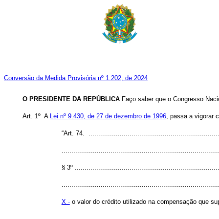
Conversão da Medida Provisória nº 1.202, de 2024
O PRESIDENTE DA REPÚBLICA
Faço saber que o Congresso Nacio
Art. 1º A
Lei nº 9.430, de 27 de dezembro de 1996
, passa a vigorar 
“Art. 74. ....................................................................
................................................................................
§ 3º ..........................................................................
................................................................................
X -
o valor do crédito utilizado na compensação que supe
...............................................................................