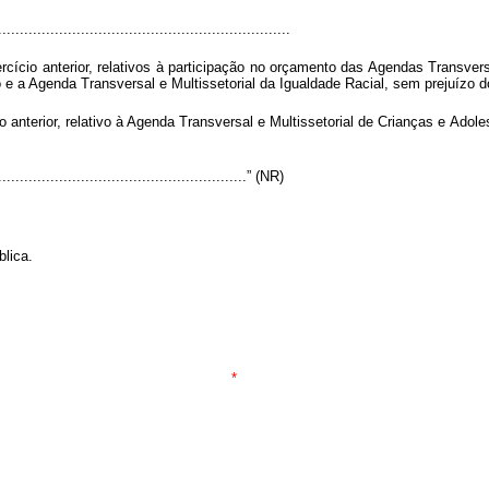
...................................................................
xercício anterior, relativos à participação no orçamento das Agendas Transve
 a Agenda Transversal e Multissetorial da Igualdade Racial, sem prejuízo do
ício anterior, relativo à Agenda Transversal e Multissetorial de Crianças e A
..........................................................” (NR)
lica.
*