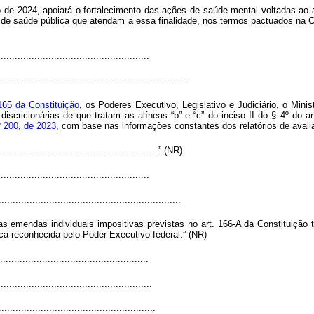
o de 2024, apoiará o fortalecimento das ações de saúde mental voltadas ao
s de saúde pública que atendam a essa finalidade, nos termos pactuados na C
.....................................................
...................................................................
 165 da Constituição
, os Poderes Executivo, Legislativo e Judiciário, o Mini
discricionárias de que tratam as alíneas “b” e “c” do inciso II do § 4º do
 200, de 2023
, com base nas informações constantes dos relatórios de avalia
..........................................................” (NR)
.....................................................
.................................................................
s emendas individuais impositivas previstas no art. 166-A da Constituição 
a reconhecida pelo Poder Executivo federal.” (NR)
....................................................
......................................................
........................................................