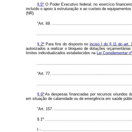
§ 5º
O Poder Executivo federal, no exercício financeir
incluído o apoio à estruturação e ao custeio de equipamento
(NR)
“Art. 69. ....................................................................
................................................................................
§ 2º
Para fins do disposto no
inciso I do § 11 do art.
autorizados a realizar o bloqueio de dotações orçamentárias 
limites individualizados estabelecidos na
Lei Complementar nº
...............................................................................
“Art. 77. ....................................................................
................................................................................
§ 6º
As despesas financiadas por recursos oriundos da
em situação de calamidade ou de emergência em saúde públic
“Art. 157. ...................................................................
§ 1º ..........................................................................
I - ............................................................................