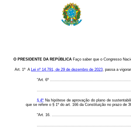
O PRESIDENTE DA REPÚBLICA
Faço saber que o Congresso Nacion
Art. 1º A
Lei nº 14.791, de 29 de dezembro de 2023
, passa a vigora
“Art. 6º ......................................................................
................................................................................
§ 4º
Na hipótese de aprovação do plano de sustentabil
que se refere o § 1º do art. 166 da Constituição no prazo de 30
“Art. 16. ....................................................................
................................................................................