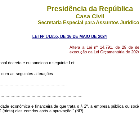
Presidência da República
Casa Civil
Secretaria Especial para Assuntos Jurídic
LEI Nº 14.855, DE 16 DE MAIO DE 2024
Altera a Lei nº 14.791, de 29 de d
execução da Lei Orçamentária de 202
al decreta e eu sanciono a seguinte Lei:
r com as seguintes alterações:
.....................................................
...................................................................
idade econômica e financeira de que trata o § 2º, a empresa pública ou s
 (trinta) dias corridos após a aprovação.” (NR)
.....................................................
...................................................................