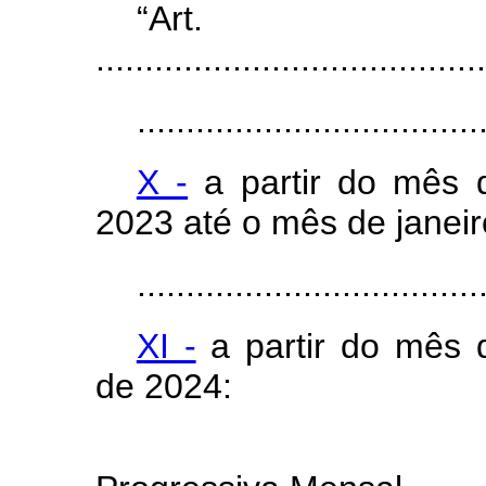
“Ar
........................................
...................................
X -
a partir do mês 
2023 até o mês de janeir
...................................
XI -
a partir do mês d
de 2024:
Tab