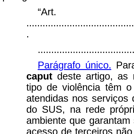
“Ar
........................................
.
...................................
Parágrafo único.
Para
caput
deste artigo, as 
tipo de violência têm o
atendidas nos serviços
do SUS, na rede própr
ambiente que garantam s
acesso de terceiros não