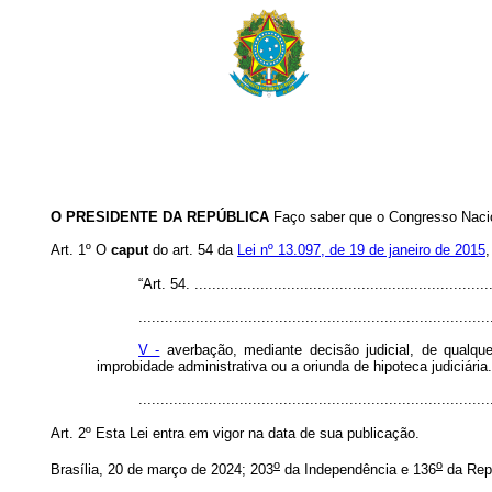
O PRESIDENTE DA REPÚBLICA
Faço saber que o Congresso Nacio
Art. 1º
O
caput
do art. 54 da
Lei nº 13.097, de 19 de janeiro de 2015
,
“Art. 54. ....................................................................
................................................................................
V -
averbação, mediante decisão judicial, de qualquer
improbidade administrativa ou a oriunda de hipoteca judiciária.
...............................................................................
Art. 2º Esta Lei entra em vigor na data de sua publicação
.
o
o
Brasília, 20 de março de 2024; 203
da Independência e 136
da Repú