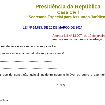
Presidência da República
Casa Civil
Secretaria Especial para Assuntos Jurídic
LEI Nº 14.825, DE 20 DE MARÇO DE 2024
Altera a Lei nº 13.097, de 19 de janeir
em cuja matrícula inexista averbação, m
nal decreta e eu sanciono a seguinte Lei:
 passa a vigorar acrescido do seguinte inciso V:
.......................................................
....................................................................
 tipo de constrição judicial incidente sobre o imóvel ou sobre o patrimôn
............................................................. ” (NR)
blica.