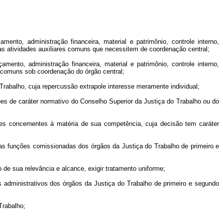
nto, administração financeira, material e patrimônio, controle interno,
ras atividades auxiliares comuns que necessitem de coordenação central;
mento, administração financeira, material e patrimônio, controle interno,
s comuns sob coordenação do órgão central;
o Trabalho, cuja repercussão extrapole interesse meramente individual;
sões de caráter normativo do Conselho Superior da Justiça do Trabalho ou do
ares concernentes à matéria de sua competência, cuja decisão tem caráter
 as funções comissionadas dos órgãos da Justiça do Trabalho de primeiro e
 de sua relevância e alcance, exigir tratamento uniforme;
mas administrativos dos órgãos da Justiça do Trabalho de primeiro e segundo
Trabalho;