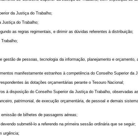
perior da Justiça do Trabalho;
a Justiça do Trabalho;
undo as regras regimentais, e dirimir as dúvidas referentes à distribuição;
 Trabalho;
 gestão de pessoas, tecnologia da informação, planejamento e orçamento, adm
querimentos manifestamente estranhos à competência do Conselho Superior da J
orrespondentes às dotações orçamentárias perante o Tesouro Nacional;
ros à disposição do Conselho Superior da Justiça do Trabalho, observadas a
financeiro, patrimonial, de execução orçamentária, de pessoal e demais siste
r a emissão de bilhetes de passagens aéreas;
 devendo submetê-lo a referendo na primeira sessão ordinária que se seguir;
m urgência;