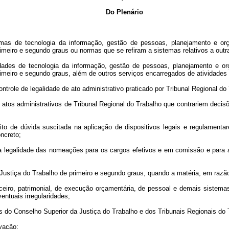
Do Plenário
mas de tecnologia da informação, gestão de pessoas, planejamento e orçame
imeiro e segundo graus ou normas que se refiram a sistemas relativos a out
vidades de tecnologia da informação, gestão de pessoas, planejamento e orça
rimeiro e segundo graus, além de outros serviços encarregados de atividade
controle de legalidade de ato administrativo praticado por Tribunal Regional d
os atos administrativos de Tribunal Regional do Trabalho que contrariem deci
eito de dúvida suscitada na aplicação de dispositivos legais e regulament
ncreto;
, a legalidade das nomeações para os cargos efetivos e em comissão e para
a Justiça do Trabalho de primeiro e segundo graus, quando a matéria, em razão
inanceiro, patrimonial, de execução orçamentária, de pessoal e demais siste
ntuais irregularidades;
s do Conselho Superior da Justiça do Trabalho e dos Tribunais Regionais do 
vação: