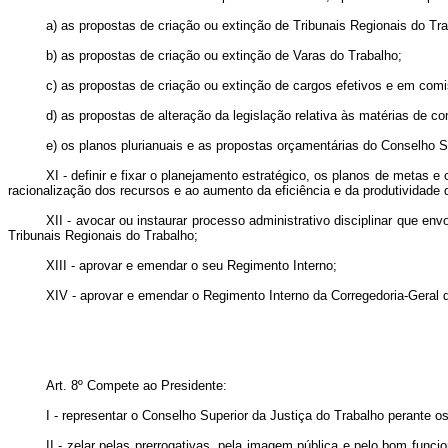
a) as propostas de criação ou extinção de Tribunais Regionais do T
b) as propostas de criação ou extinção de Varas do Trabalho;
c) as propostas de criação ou extinção de cargos efetivos e em com
d) as propostas de alteração da legislação relativa às matérias de c
e) os planos plurianuais e as propostas orçamentárias do Conselho S
XI - definir e fixar o planejamento estratégico, os planos de metas 
racionalização dos recursos e ao aumento da eficiência e da produtividade 
XII - avocar ou instaurar processo administrativo disciplinar que e
Tribunais Regionais do Trabalho;
XIII - aprovar e emendar o seu Regimento Interno;
XIV - aprovar e emendar o Regimento Interno da Corregedoria-Geral d
Art. 8º Compete ao Presidente:
I - representar o Conselho Superior da Justiça do Trabalho perante o
II - zelar pelas prerrogativas, pela imagem pública e pelo bom fun