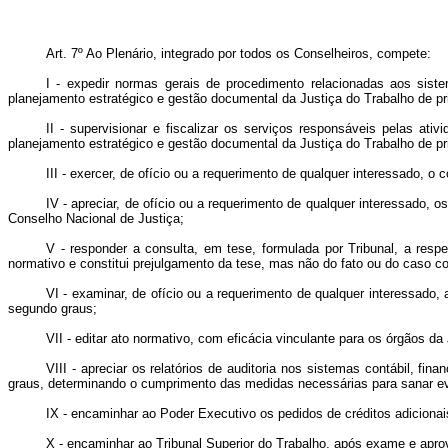
Art. 7º Ao Plenário, integrado por todos os Conselheiros, compete:
I - expedir normas gerais de procedimento relacionadas aos siste
planejamento estratégico e gestão documental da Justiça do Trabalho de pr
II - supervisionar e fiscalizar os serviços responsáveis pelas ati
planejamento estratégico e gestão documental da Justiça do Trabalho de p
III - exercer, de ofício ou a requerimento de qualquer interessado, o 
IV - apreciar, de ofício ou a requerimento de qualquer interessado, 
Conselho Nacional de Justiça;
V - responder a consulta, em tese, formulada por Tribunal, a resp
normativo e constitui prejulgamento da tese, mas não do fato ou do caso co
VI - examinar, de ofício ou a requerimento de qualquer interessado
segundo graus;
VII - editar ato normativo, com eficácia vinculante para os órgãos d
VIII - apreciar os relatórios de auditoria nos sistemas contábil, f
graus, determinando o cumprimento das medidas necessárias para sanar eve
IX - encaminhar ao Poder Executivo os pedidos de créditos adicionai
X - encaminhar ao Tribunal Superior do Trabalho, após exame e apro