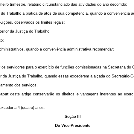
eiro trimestre, relatório circunstanciado das atividades do ano decorrido;
do Trabalho a prática de atos de sua competência, quando a conveniência a
buições, observados os limites legais;
perior da Justiça do Trabalho;
to;
 administrativos, quando a conveniência administrativa recomendar;
 os servidores para o exercício de funções comissionadas na Secretaria do C
or da Justiça do Trabalho, quando essas excederem a alçada do Secretário-Ge
namento dos serviços.
caput
deste artigo conservarão os direitos e vantagens inerentes ao exer
exceder a 4 (quatro) anos.
Seção III
Do Vice-Presidente