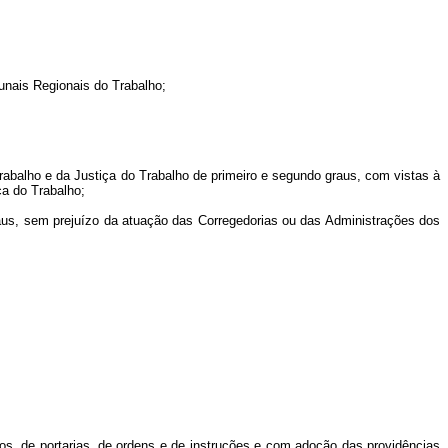
unais Regionais do Trabalho;
 Trabalho e da Justiça do Trabalho de primeiro e segundo graus, com vistas à
ça do Trabalho;
graus, sem prejuízo da atuação das Corregedorias ou das Administrações dos
os, de portarias, de ordens e de instruções e com adoção das providências