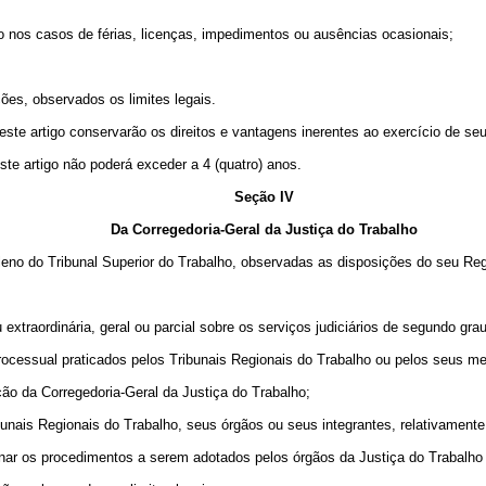
lho nos casos de férias, licenças, impedimentos ou ausências ocasionais;
ções, observados os limites legais.
ste artigo conservarão os direitos e vantagens inerentes ao exercício de se
te artigo não poderá exceder a 4 (quatro) anos.
Seção IV
Da Corregedoria-Geral da Justiça do Trabalho
Pleno do Tribunal Superior do Trabalho, observadas as disposições do seu Re
 extraordinária, geral ou parcial sobre os serviços judiciários de segundo gra
m processual praticados pelos Tribunais Regionais do Trabalho ou pelos seus m
ição da Corregedoria-Geral da Justiça do Trabalho;
bunais Regionais do Trabalho, seus órgãos ou seus integrantes, relativament
inar os procedimentos a serem adotados pelos órgãos da Justiça do Trabalho