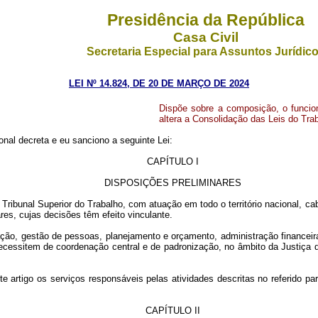
Presidência da República
Casa Civil
Secretaria Especial para Assuntos Jurídic
LEI Nº 14.824, DE 20 DE MARÇO DE 2024
Dispõe sobre a composição, o funcio
altera a Consolidação das Leis do Tra
nal decreta e eu sanciono a seguinte Lei:
CAPÍTULO I
DISPOSIÇÕES PRELIMINARES
Tribunal Superior do Trabalho, com atuação em todo o território nacional, cab
res, cujas decisões têm efeito vinculante.
ção, gestão de pessoas, planejamento e orçamento, administração financeira,
ecessitem de coordenação central e de padronização, no âmbito da Justiça d
e artigo os serviços responsáveis pelas atividades descritas no referido par
CAPÍTULO II