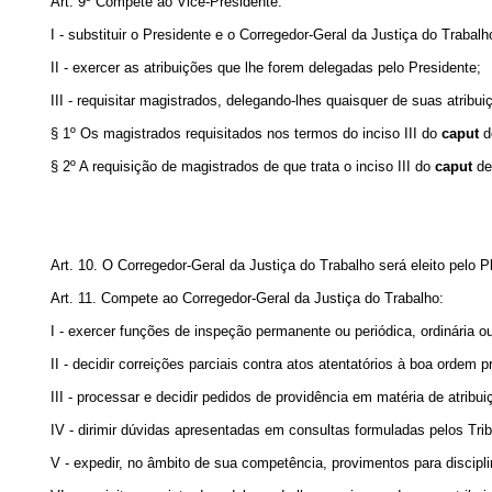
Art. 9º Compete ao Vice-Presidente:
I - substituir o Presidente e o Corregedor-Geral da Justiça do Traba
II - exercer as atribuições que lhe forem delegadas pelo Presidente;
III - requisitar magistrados, delegando-lhes quaisquer de suas atribui
§ 1º Os magistrados requisitados nos termos do inciso III do
caput
de
§ 2º A requisição de magistrados de que trata o inciso III do
caput
des
Art. 10. O Corregedor-Geral da Justiça do Trabalho será eleito pelo 
Art. 11. Compete ao Corregedor-Geral da Justiça do Trabalho:
I - exercer funções de inspeção permanente ou periódica, ordinária ou
II - decidir correições parciais contra atos atentatórios à boa orde
III - processar e decidir pedidos de providência em matéria de atribu
IV - dirimir dúvidas apresentadas em consultas formuladas pelos Tri
V - expedir, no âmbito de sua competência, provimentos para discipl