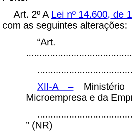
Art. 2º A
Lei nº 14.600, de 
com as seguintes alterações:
“Ar
........................................
...................................
XII-A –
Ministério
Microempresa e da Empr
...................................
” (NR)