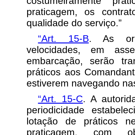
costumeiramente pr
praticagem, os contra
qualidade do serviço.”
“Art. 15-B
. As or
velocidades, em ass
embarcação, serão tra
práticos aos Comandan
estiverem navegando nas
“Art. 15-C
. A autorid
periodicidade estabel
lotação de práticos 
praticagem, com ob