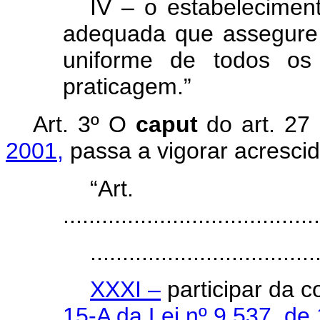
IV – o estabelecimen
adequada que assegure 
uniforme de todos os
praticagem.”
Art. 3º
O
caput
do art. 27
2001,
passa a vigorar acrescid
“Ar
........................................
...................................
XXXI –
participar da 
15-A da Lei nº 9.537, d