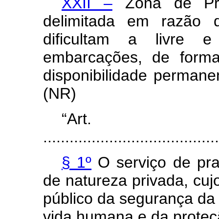
XXII –
Zona de Pra
delimitada em razão d
dificultam a livre 
embarcações, de forma
disponibilidade permane
(NR)
“Ar
........................................
§ 1º
O serviço de prat
de natureza privada, cujo
público da segurança da
vida humana e da proteç