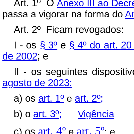
Art. 1º O
Anexo III ao Decr
passa a vigorar na forma do
A
Art. 2º Ficam revogados:
I - os
§ 3º
e
§ 4º do art. 2
de 2002
; e
II - os seguintes disposit
agosto de 2023:
a) os
art. 1º
e
art. 2º;
b) o
art. 3º;
Vigência
art. 4º
art. 5º
c) os
e
; e