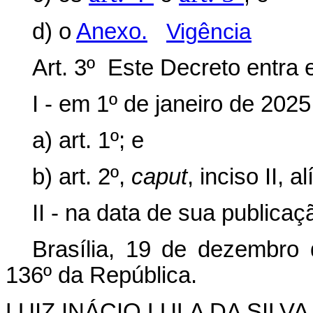
d) o
Anexo.
Vigência
Art. 3º Este Decreto entra 
I - em 1º de janeiro de 2025
a) art. 1º; e
b) art. 2º,
caput
, inciso II, a
II - na data de sua publica
Brasília, 19 de dezembro
136º da República.
LUIZ INÁCIO LULA DA SILVA