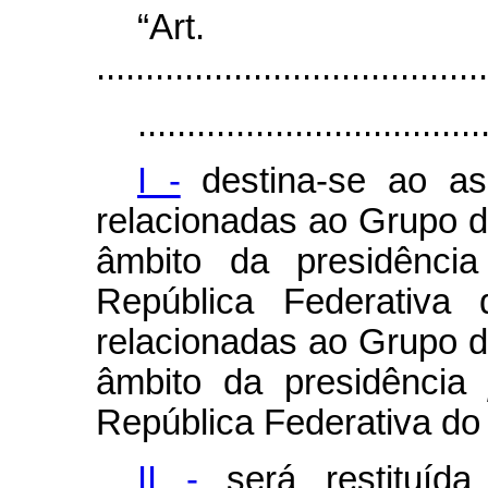
“Ar
........................................
...................................
I -
destina-se ao as
relacionadas ao Grupo 
âmbito da presidênci
República Federativa 
relacionadas ao Grupo 
âmbito da presidência
República Federativa do 
II -
será restituída