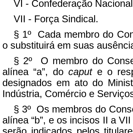
VI - Confederação Nacional 
VII - Força Sindical.
§ 1º Cada membro do Conse
o substituirá em suas ausênc
§ 2º O membro do Conselho
alínea “a”, do
caput
e o resp
designados em ato do Minis
Indústria, Comércio e Serviço
§ 3º Os membros do Conselh
alínea “b”, e os incisos II a VI
serão indicados pelos titula