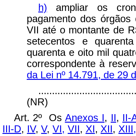
h)
ampliar os cron
pagamento dos órgãos 
VII até o montante de R
setecentos e quarenta
quarenta e oito mil quatr
correspondente à reser
da Lei nº 14.791, de 29
...................................
(NR)
Art. 2º Os
Anexos I
,
II
,
II-
III-D
,
IV
,
V
,
VI,
VII
,
XI
,
XII
,
XIII