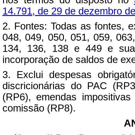
nos termos do disposto no
14.791, de 29 de dezembro de
2. Fontes: Todas as fontes, e
048, 049, 050, 051, 059, 063,
134, 136, 138 e 449 e suas
incorporação de saldos de exer
3. Exclui despesas obrigató
discricionárias do PAC (RP3
(RP6), emendas impositiva
comissão (RP8).
A