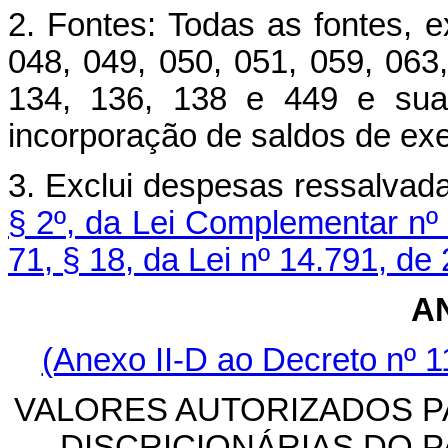
2. Fontes: Todas as fontes, e
048, 049, 050, 051, 059, 063,
134, 136, 138 e 449 e suas
incorporação de saldos de exer
3. Exclui despesas ressalvad
§ 2º, da Lei Complementar nº
71, § 18, da Lei nº 14.791, d
A
(Anexo II-D ao Decreto nº 1
VALORES AUTORIZADOS 
DISCRICIONÁRIAS DO P