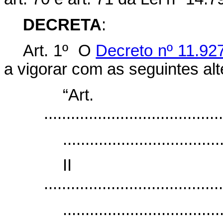
DECRETA
:
Art. 1º O
Decreto nº 11.927
a vigorar com as seguintes al
“Ar
........................................
...................................
I
........................................
...................................