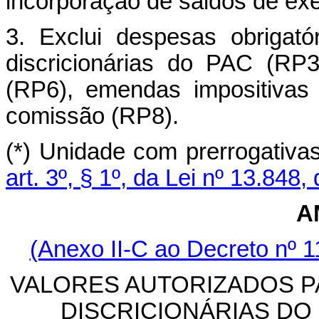
incorporação de saldos de exer
3. Exclui despesas obrigató
discricionárias do PAC (RP3
(RP6), emendas impositiva
comissão (RP8).
(*)
Unidade com prerrogativas
art. 3º, § 1º, da Lei nº 13.848
A
(Anexo II-C ao Decreto nº 1
VALORES AUTORIZADOS 
DISCRICIONÁRIAS DO 