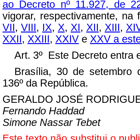
ao Decreto nº 11.927, de 2
vigorar, respectivamente, na
VII
,
VIII
,
IX
,
X
,
XI
,
XII
,
XIII
,
XI
XXII
,
XXIII
,
XXIV
e
XXV a este
Art. 3º Este Decreto entra 
Brasília, 30 de setembro
136º da República.
GERALDO JOSÉ RODRIGUE
Fernando Haddad
Simone Nassar Tebet
Este texto não substitui o pu