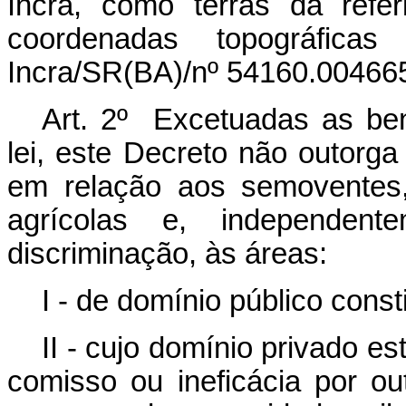
Incra, como terras da refe
coordenadas topográfica
Incra/SR(BA)/nº 54160.004665
Art. 2º Excetuadas as benf
lei, este Decreto não outorga 
em relação aos semoventes
agrícolas e, independen
discriminação, às áreas:
I - de domínio público consti
II - cujo domínio privado es
comisso ou ineficácia por ou