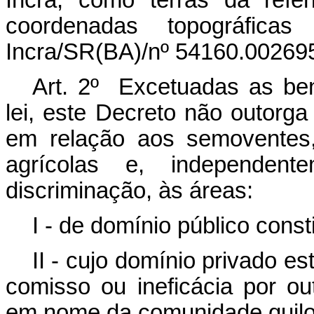
Incra, como terras da refe
coordenadas topográfica
Incra/SR(BA)/nº 54160.002695
Art. 2º Excetuadas as benf
lei, este Decreto não outorga 
em relação aos semoventes
agrícolas e, independen
discriminação, às áreas:
I - de domínio público consti
II - cujo domínio privado es
comisso ou ineficácia por ou
em nome da comunidade quil