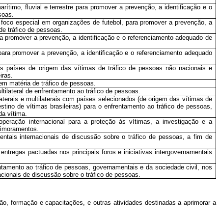
ítimo, fluvial e terrestre para promover a prevenção, a identificação e o
soas.
foco especial em organizações de futebol, para promover a prevenção, a
de tráfico de pessoas.
ara promover a prevenção, a identificação e o referenciamento adequado de
para promover a prevenção, a identificação e o referenciamento adequado
ais países de origem das vítimas de tráfico de pessoas não nacionais e
iras.
 em matéria de tráfico de pessoas.
tilateral de enfrentamento ao tráfico de pessoas.
terais e multilaterais com países selecionados (de origem das vítimas de
stino de vítimas brasileiras) para o enfrentamento ao tráfico de pessoas,
da vítima.
operação internacional para a proteção às vítimas, a investigação e a
primoramentos.
mentais internacionais de discussão sobre o tráfico de pessoas, a fim de
 entregas pactuadas nos principais foros e iniciativas intergovernamentais
.
entamento ao tráfico de pessoas, governamentais e da sociedade civil, nos
nacionais de discussão sobre o tráfico de pessoas.
o, formação e capacitações, e outras atividades destinadas a aprimorar a