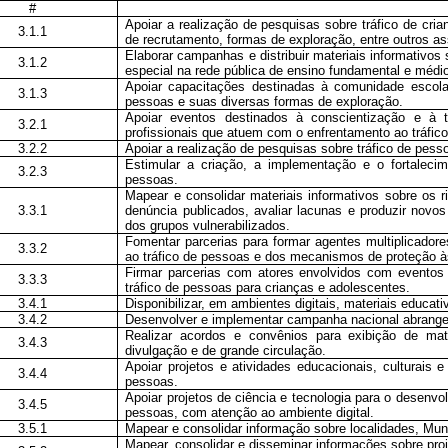
#
Apoiar a realização de pesquisas sobre tráfico de cri
3.1.1
de recrutamento, formas de exploração, entre outros as
Elaborar campanhas e distribuir materiais informativos
3.1.2
especial na rede pública de ensino fundamental e médi
Apoiar capacitações destinadas à comunidade escolar 
3.1.3
pessoas e suas diversas formas de exploração.
Apoiar eventos destinados à conscientização e à 
3.2.1
profissionais que atuem com o enfrentamento ao tráfic
3.2.2
Apoiar a realização de pesquisas sobre tráfico de pess
Estimular a criação, a implementação e o fortaleci
3.2.3
pessoas.
Mapear e consolidar materiais informativos sobre os
3.3.1
denúncia publicados, avaliar lacunas e produzir nov
dos grupos vulnerabilizados.
Fomentar parcerias para formar agentes multiplicadore
3.3.2
ao tráfico de pessoas e dos mecanismos de proteção à
Firmar parcerias com atores envolvidos com eventos
3.3.3
tráfico de pessoas para crianças e adolescentes.
3.4.1
Disponibilizar, em ambientes digitais, materiais educat
3.4.2
Desenvolver e implementar campanha nacional abrangen
Realizar acordos e convênios para exibição de mate
3.4.3
divulgação e de grande circulação.
Apoiar projetos e atividades educacionais, culturais 
3.4.4
pessoas.
Apoiar projetos de ciência e tecnologia para o desenv
3.4.5
pessoas, com atenção ao ambiente digital.
3.5.1
Mapear e consolidar informação sobre localidades, Muni
Mapear, consolidar e disseminar informações sobre pro