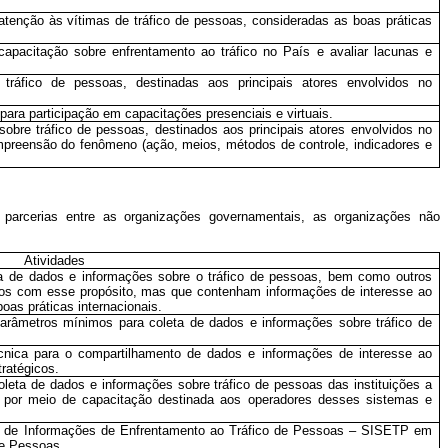
atenção às vítimas de tráfico de pessoas, consideradas as boas práticas
capacitação sobre enfrentamento ao tráfico no País e avaliar lacunas e
 tráfico de pessoas, destinadas aos principais atores envolvidos no
para participação em capacitações presenciais e virtuais.
sobre tráfico de pessoas, destinados aos principais atores envolvidos no
mpreensão do fenômeno (ação, meios, métodos de controle, indicadores e
r parcerias entre as organizações governamentais, as organizações não
Atividades
a de dados e informações sobre o tráfico de pessoas, bem como outros
os com esse propósito, mas que contenham informações de interesse ao
oas práticas internacionais.
arâmetros mínimos para coleta de dados e informações sobre tráfico de
nica para o compartilhamento de dados e informações de interesse ao
tratégicos.
eta de dados e informações sobre tráfico de pessoas das instituições a
ve por meio de capacitação destinada aos operadores desses sistemas e
a de Informações de Enfrentamento ao Tráfico de Pessoas – SISETP em
de Pessoas.