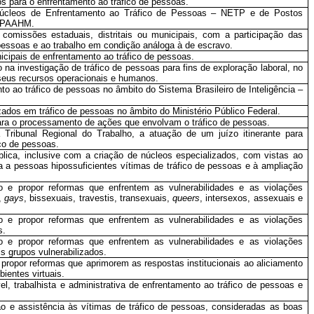
s para o enfrentamento ao tráfico de pessoas.
Núcleos de Enfrentamento ao Tráfico de Pessoas – NETP e de Postos
– PAAHM.
comissões estaduais, distritais ou municipais, com a participação das
 pessoas e ao trabalho em condição análoga à de escravo.
nicipais de enfrentamento ao tráfico de pessoas.
o na investigação de tráfico de pessoas para fins de exploração laboral, no
seus recursos operacionais e humanos.
o ao tráfico de pessoas no âmbito do Sistema Brasileiro de Inteligência –
izados em tráfico de pessoas no âmbito do Ministério Público Federal.
para o processamento de ações que envolvam o tráfico de pessoas.
 Tribunal Regional do Trabalho, a atuação de um juízo itinerante para
ico de pessoas.
blica, inclusive com a criação de núcleos especializados, com vistas ao
ita a pessoas hipossuficientes vítimas de tráfico de pessoas e à ampliação
ção e propor reformas que enfrentem as vulnerabilidades e as violações
s,
gays
, bissexuais, travestis, transexuais,
queers
, intersexos, assexuais e
ção e propor reformas que enfrentem as vulnerabilidades e as violações
s.
ção e propor reformas que enfrentem as vulnerabilidades e as violações
s grupos vulnerabilizados.
e propor reformas que aprimorem as respostas institucionais ao aliciamento
ientes virtuais.
vel, trabalhista e administrativa de enfrentamento ao tráfico de pessoas e
ão e assistência às vítimas de tráfico de pessoas, consideradas as boas