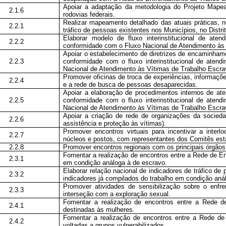
Apoiar a adaptação da metodologia do Projeto Mapear
2.1.6
rodovias federais.
Realizar mapeamento detalhado das atuais práticas, n
2.2.1
tráfico de pessoas existentes nos Municípios, no Distr
Elaborar modelo de fluxo interinstitucional de at
2.2.2
conformidade com o Fluxo Nacional de Atendimento às 
Apoiar o estabelecimento de diretrizes de encaminhame
2.2.3
conformidade com o fluxo interinstitucional de aten
Nacional de Atendimento às Vítimas de Trabalho Escrav
Promover oficinas de troca de experiências, informaç
2.2.4
e a rede de busca de pessoas desaparecidas.
Apoiar a elaboração de procedimentos internos de at
2.2.5
conformidade com o fluxo interinstitucional de aten
Nacional de Atendimento às Vítimas de Trabalho Escrav
Apoiar a criação de rede de organizações da socieda
2.2.6
assistência e proteção às vítimas).
Promover encontros virtuais para incentivar a inte
2.2.7
núcleos e postos, com representantes dos Comitês estad
2.2.8
Promover encontros regionais com os principais órgãos,
Fomentar a realização de encontros entre a Rede de En
2.3.1
em condição análoga à de escravo.
Elaborar relação nacional de indicadores de tráfico d
2.3.2
indicadores já compilados do trabalho em condição aná
Promover atividades de sensibilização sobre o enfr
2.3.3
interseção com a exploração sexual.
Fomentar a realização de encontros entre a Rede de
2.4.1
destinadas às mulheres.
Fomentar a realização de encontros entre a Rede de
2.4.2
voltadas a grupos vulnerabilizados.