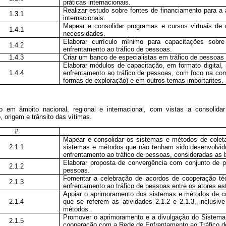
práticas internacionais.
Realizar estudo sobre fontes de financiamento para a 
1.3.1
internacionais.
Mapear e consolidar programas e cursos virtuais de 
1.4.1
necessidades.
Elaborar currículo mínimo para capacitações sobre
1.4.2
enfrentamento ao tráfico de pessoas.
1.4.3
Criar um banco de especialistas em tráfico de pessoas 
Elaborar módulos de capacitação, em formato digital, 
1.4.4
enfrentamento ao tráfico de pessoas, com foco na co
formas de exploração) e em outros temas importantes.
 em âmbito nacional, regional e internacional, com vistas a consolida
, origem e trânsito das vítimas.
#
Mapear e consolidar os sistemas e métodos de colet
2.1.1
sistemas e métodos que não tenham sido desenvolvid
enfrentamento ao tráfico de pessoas, consideradas as b
Elaborar proposta de convergência com conjunto de p
2.1.2
pessoas.
Fomentar a celebração de acordos de cooperação téc
2.1.3
enfrentamento ao tráfico de pessoas entre os atores es
Apoiar o aprimoramento dos sistemas e métodos de col
2.1.4
que se referem as atividades 2.1.2 e 2.1.3, inclusi
métodos.
Promover o aprimoramento e a divulgação do Sistem
2.1.5
cooperação com a Rede de Enfrentamento ao Tráfico 