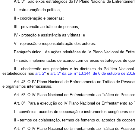
Art. 3º São eixos estratégicos do IV Plano Nacional de Enfrentamen
I - estruturação da política;
II - coordenação e parcerias;
III - prevenção ao tráfico de pessoas;
IV - proteção e assistência às vítimas; e
V - repressão e responsabilização dos autores.
Parágrafo único. As ações prioritárias do IV Plano Nacional de Enfr
I - serão implementadas de acordo com os eixos estratégicos de que t
II - obedecerão aos princípios e às diretrizes da Política Nacio
estabelecidos nos
art. 2º
e
art. 3º da Lei nº 13.344, de 6 de outubro de 2016
Art. 4º O IV Plano Nacional de Enfrentamento ao Tráfico de Pessoas
e organismos internacionais.
Art. 5º O IV Plano Nacional de Enfrentamento ao Tráfico de Pessoa
Art. 6º Para a execução do IV Plano Nacional de Enfrentamento ao T
I - convênios, acordos de cooperação e instrumentos congêneres com ó
II - termos de colaboração, termos de fomento ou acordos de cooper
Art. 7º O IV Plano Nacional de Enfrentamento ao Tráfico de Pessoas