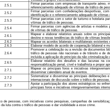
Firmar parcerias com empresas de transporte aéreo, mar
2.5.1
referenciamento adequado de vítimas de tráfico de pes
Firmar parcerias com confederações desportivas, com 
2.5.2
identificação e o referenciamento adequado de vítimas 
Firmar parcerias com o setor de turismo e hotelaria p
2.5.3
vítimas de tráfico de pessoas.
Firmar parcerias com agências de artistas e modelos 
2.5.4
de vítimas de tráfico de pessoas.
Mapear e elaborar relatórios anuais sobre os princip
2.6.1
destino e novas tendências do tráfico de vítimas brasile
2.6.2
Mapear os acordos bilaterais e multilaterais existentes
2.6.3
Elaborar modelo de acordo de cooperação bilateral e mul
Promover a celebração ou a revisão de documentos bila
2.6.4
tráfico de pessoas não nacionais e de trânsito e de de
incluída a aplicação do princípio da não criminalização 
Elaborar relatório dos desafios e das lacunas na co
2.6.5
responsabilização penal, cível e trabalhista e propor a
Mapear os principais foros e iniciativas intergoverna
2.7.1
disseminar calendário anual de eventos.
Sistematizar e disseminar as principais deliberações e
2.7.2
internacionais de discussão sobre o tráfico de pessoas
Apoiar a participação dos atores estratégicos no enfr
2.7.3
principais foros e iniciativas intergovernamentais inter
co de pessoas, com iniciativas como pesquisas, campanhas de sensibilizaçã
da luta contra o tráfico de pessoas e dar visibilidade a esse crime.