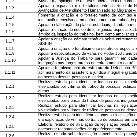
1.1.2
Buscar a ampliação de recursos operacionais e humano
Apoiar a expansão e o fortalecimento da Rede de 
1.1.3
Avançados de Atendimento Humanizado ao Migrante 
Fomentar a criação e o fortalecimento de comitês e 
1.1.4
instituições envolvidas no enfrentamento ao tráfico de
1.1.5
Apoiar a elaboração de planos estaduais, distrital e mu
Apoiar a criação de núcleo de inteligência especializad
1.1.6
âmbito da inspeção do trabalho, bem como ampliar os 
Apoiar a criação de câmara temática sobre enfrentament
1.1.7
SISBIN.
1.1.8
Apoiar a criação e o fortalecimento de ofícios especial
1.1.9
Apoiar a especialização de varas no Poder Judiciário 
Apoiar a Justiça do Trabalho para garantir, em cada
1.1.10
integração nas forças-tarefas de enfrentamento ao tráf
Apoiar o fortalecimento da estrutura da Defensoria Pú
1.1.11
aprimoramento da assistência jurídica integral e gratu
do acesso dessas pessoas à justiça.
Realizar estudo para identificar lacunas na legisla
1.2.1
vivenciadas por vítimas de tráfico de pessoas lésbica
outras.
Realizar estudo para identificar lacunas na legisla
1.2.2
vivenciadas por vítimas de tráfico de pessoas indígena
Realizar estudo para identificar lacunas na legisla
1.2.3
vivenciadas por vítimas de tráfico de pessoas de demai
Realizar estudo para identificar lacunas na legislação 
1.2.4
e à exploração de vítimas do tráfico de pessoas em amb
Elaborar relatório de avaliação da legislação penal, cí
1.2.5
apresentar recomendações de aperfeiçoamento.
Realizar estudo sobre legislação específica de proteç
1.2.6