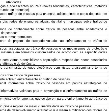
Atividades
anças e adolescentes no País (novas tendências, características, métodos
suntos de interesse).
 sobre tráfico de pessoas para crianças, adolescentes e corpo docente, em
o.
das redes de ensino estaduais, distrital e municipais sobre tráfico de
troca de conhecimento sobre tráfico de pessoas entre acadêmicos e
o de pessoas.
oas e temas correlatos.
mento de projetos de extensão voltados ao enfrentamento ao tráfico de
 riscos associados ao tráfico de pessoas e os mecanismos de proteção e
os materiais em formatos customizados de acordo com as especificidades
s com vistas a sensibilizar a população a respeito dos riscos associados
s vítimas e de denúncia.
 e transmissão de jogos eletrônicos com vistas a disseminar o tema do
ivos sobre tráfico de pessoas.
te sobre o enfrentamento ao tráfico de pessoas.
rial informativo sobre tráfico de pessoas em pontos estratégicos de
e informativas voltadas para a prevenção e o enfrentamento ao tráfico de
olvimento de ferramentas que colaborem para o enfrentamento ao tráfico de
cípios e regiões de maior vulnerabilidade ao tráfico de pessoas.
jetos de desenvolvimento alternativo que visem à mitigação dos fatores de