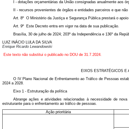
I - dotações orçamentárias da União consignadas anualmente aos ór
II - recursos provenientes de órgãos e entidades parceiros e que n
Art. 8º O Ministério da Justiça e Segurança Pública prestará o apo
Art. 9º Este Decreto entra em vigor na data de sua publicação.
Brasília, 30 de julho de 2024; 203º da Independência e 136º da Repúb
LUIZ INÁCIO LULA DA SILVA
Enrique Ricardo Lewandowski
Este texto não substitui o publicado no DOU de 31.7.2024.
EIXOS ESTRATÉGICOS E 
O IV Plano Nacional de Enfrentamento ao Tráfico de Pessoas estabel
2024 a 2028.
Eixo 1 - Estruturação da política
Abrange ações e atividades relacionadas à necessidade de nova l
estruturante para o enfrentamento ao tráfico de pessoas.
Ação prioritária