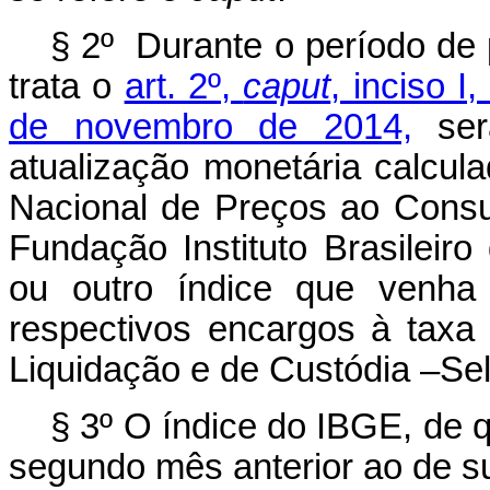
§ 2º Durante o período de 
trata o
art. 2º,
caput
, inciso 
de novembro de 2014,
ser
atualização monetária calcul
Nacional de Preços ao Cons
Fundação Instituto Brasileiro
ou outro índice que venha 
respectivos encargos à taxa 
Liquidação e de Custódia –Seli
§ 3º O índice do IBGE, de q
segundo mês anterior ao de s