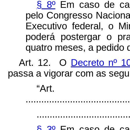
§ 8º
Em caso de cala
pelo Congresso Naciona
Executivo federal, o M
poderá postergar o pr
quatro meses, a pedido 
Art. 12. O
Decreto nº 1
passa a vigorar com as segui
“Ar
........................................
...................................
§ 3º
Em caso de cala