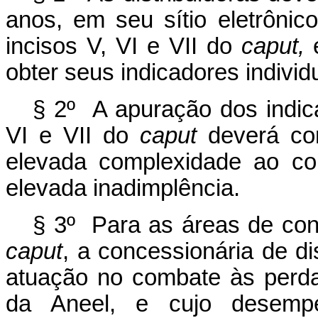
anos, em seu sítio eletrônic
incisos V, VI e VII do
caput,
e
obter seus indicadores individ
§ 2º A apuração dos indica
VI e VII do
caput
deverá con
elevada complexidade ao co
elevada inadimplência.
§ 3º Para as áreas de con
caput
, a concessionária de di
atuação no combate às perdas
da Aneel, e cujo desemp