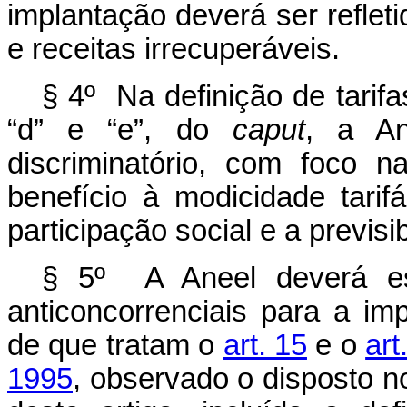
implantação deverá ser refleti
e receitas irrecuperáveis.
§ 4º Na definição de tarifa
“d” e “e”, do
caput
, a A
discriminatório, com foco 
benefício à modicidade tarif
participação social e a previsib
§ 5º A Aneel deverá es
anticoncorrenciais para a i
de que tratam o
art. 15
e o
art
1995
, observado o disposto n