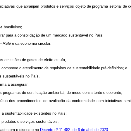
iciativas que abranjam produtos e serviços objeto de programa setorial de 
s brasileiros;
orar para a consolidação de um mercado sustentável no País;
a – ASG e da economia circular;
das emissões de gases de efeito estufa;
e comprove o atendimento de requisitos de sustentabilidade pré-definidos; e
as sustentáveis no País.
orma a assegurar:
os programas de certificação ambiental, de modo consistente e coerente;
mútuo dos procedimentos de avaliação da conformidade com iniciativas simila
s à sustentabilidade existentes no País;
 produtos e serviços sustentáveis;
midade com o disposto no
Decreto nº 11.482, de 6 de abril de 2023
;