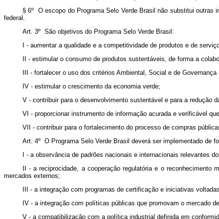
§ 6º O escopo do Programa Selo Verde Brasil não substitui outras in
federal.
Art. 3º São objetivos do Programa Selo Verde Brasil:
I - aumentar a qualidade e a competitividade de produtos e de serviço
II - estimular o consumo de produtos sustentáveis, de forma a colab
III - fortalecer o uso dos critérios Ambiental, Social e de Governanç
IV - estimular o crescimento da economia verde;
V - contribuir para o desenvolvimento sustentável e para a redução 
VI - proporcionar instrumento de informação acurada e verificável qu
VII - contribuir para o fortalecimento do processo de compras públic
Art. 4º O Programa Selo Verde Brasil deverá ser implementado de f
I - a observância de padrões nacionais e internacionais relevantes d
II - a reciprocidade, a cooperação regulatória e o reconhecimento 
mercados externos;
III - a integração com programas de certificação e iniciativas voltada
IV - a integração com políticas públicas que promovam o mercado de
V - a compatibilização com a política industrial definida em confor