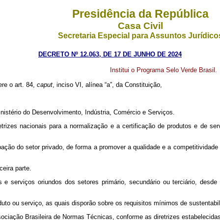
Presidência da República
Casa Civil
Secretaria Especial para Assuntos Jurídico
DECRETO Nº 12.063, DE 17 DE JUNHO DE 2024
Institui o Programa Selo Verde Brasil.
ere o art. 84,
caput
, inciso VI, alínea “a”, da Constituição,
inistério do Desenvolvimento, Indústria, Comércio e Serviços.
etrizes nacionais para a normalização e a certificação de produtos e de s
pação do setor privado, de forma a promover a qualidade e a competitividade 
ceira parte.
 e serviços oriundos dos setores primário, secundário ou terciário, desd
uto ou serviço, as quais disporão sobre os requisitos mínimos de sustentabil
sociação Brasileira de Normas Técnicas, conforme as diretrizes estabelecid