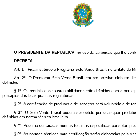
O PRESIDENTE DA REPÚBLICA
, no uso da atribuição que lhe conf
DECRETA
:
Art. 1º Fica instituído o Programa Selo Verde Brasil, no âmbito do M
Art. 2º O Programa Selo Verde Brasil tem por objetivo elaborar dir
definidos.
§ 1º Os requisitos de sustentabilidade serão definidos com a partici
princípios das boas práticas regulatórias.
§ 2º A certificação de produtos e de serviços será voluntária e de ter
§ 3º O Selo Verde Brasil poderá ser obtido por quaisquer produtos
definidos em norma técnica brasileira.
§ 4º Poderão ser criadas normas técnicas específicas por setor, prod
§ 5º As normas técnicas para certificação serão elaboradas pela As