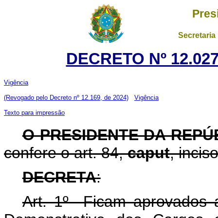
Pres
Secretaria
DECRETO Nº 12.027
Vigência
(Revogado pelo Decreto nº 12.169, de 2024)
Vigência
Texto para impressão
O PRESIDENTE DA REPÚ
confere o art. 84,
caput
, incis
DECRETA
:
Art. 1º Ficam aprovados 