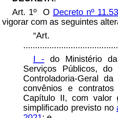
Art. 1º O
Decreto nº 11.5
vigorar com as seguintes alte
“Ar
........................................
I -
do Ministério d
Serviços Públicos, do
Controladoria-Geral da
convênios e contratos
Capítulo II, com valor
simpliﬁcado previsto no
2021
; e